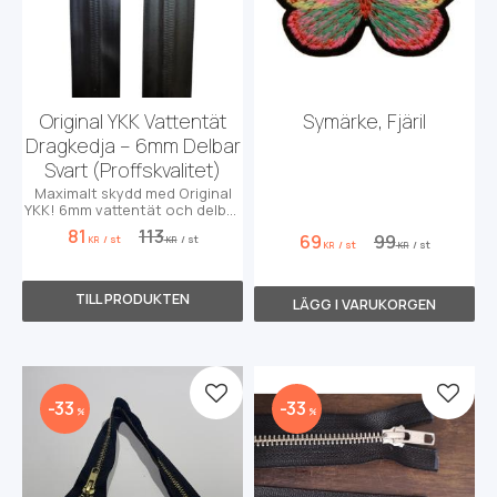
Original YKK Vattentät
Symärke, Fjäril
Dragkedja – 6mm Delbar
Svart (Proffskvalitet)
Maximalt skydd med Original
YKK! 6mm vattentät och delbar
dragkedja för extrema
81
113
69
99
/
st
/
st
förhållanden.
KR
KR
/
st
/
st
KR
KR
Lägg till i favoriter
Lägg t
33
33
%
%