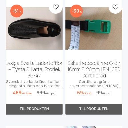
Lägg till i favoriter
Lägg t
51
30
%
%
Lyxiga Svarta Lädertofflor
Säkerhetsspänne Grön
– Tysta & Lätta, Storlek
16mm & 20mm | EN 1080
36-47
Certifierad
Svensktillverkade lädertofflor –
Certifierat grönt
eleganta, lätta och tysta för
säkerhetsspänne (EN 1080)
alla tillfällen.
som löser ut vid 9-16 kg.
489
999
69
99
/
par
/
par
/
st
/
st
Perfekt för hjälmband och
KR
KR
KR
KR
barnsäkerhet.