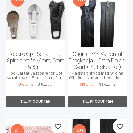
%
%
Löpare Opti Spiral – För
Original YKK Vattentät
Spiralblixtlås (4mm, 6mm
Dragkedja – 6mm Delbar
& 8mm
Svart (Proffskvalitet)
Högkvalitativa löpare för Opti
Maximalt skydd med Original
spiral-kedjor. Finns i 4mm, 6mm
YKK! 6mm vattentät och delbar
och 8mm i flera färger.
dragkedja för extrema
25
39
81
113
/
st
/
st
/
st
/
st
förhållanden.
KR
KR
KR
KR
Lägg till i favoriter
Lägg t
41
49
%
%