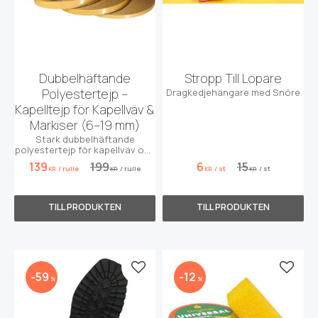
Dubbelhäftande
Stropp Till Löpare
Polyestertejp –
Dragkedjehängare med Snöre
Kapelltejp för Kapellväv &
Markiser (6–19 mm)
Stark dubbelhäftande
polyestertejp för kapellväv och
markiser. Perfekt för att fixera
139
199
6
15
/
rulle
/
rulle
/
st
/
st
tyget innan sömnad. Ej för
KR
KR
KR
KR
kapellfönster.
Lägg till i favoriter
Lägg t
59
12
%
%