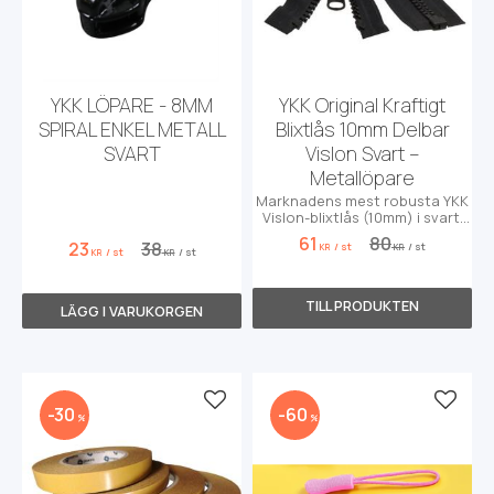
YKK LÖPARE - 8MM
YKK Original Kraftigt
SPIRAL ENKEL METALL
Blixtlås 10mm Delbar
SVART
Vislon Svart –
Metallöpare
Marknadens mest robusta YKK
Vislon-blixtlås (10mm) i svart.
Med slitstark metallöpare och
61
80
23
38
/
st
/
st
dubbla dragkläppar. Perfekt för
KR
KR
/
st
/
st
KR
KR
kapell och utomhusbruk.
Lägg till i favoriter
Lägg t
30
60
%
%