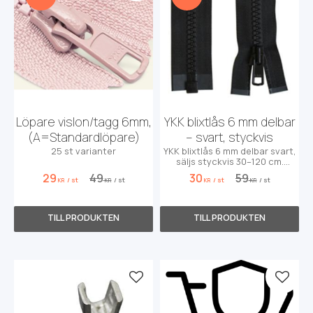
Löpare vislon/tagg 6mm,
YKK blixtlås 6 mm delbar
(A=Standardlöpare)
– svart, styckvis
25 st varianter
YKK blixtlås 6 mm delbar svart,
säljs styckvis 30–120 cm.
Perfekt för jackor, väskor och
29
49
30
59
/
st
/
st
/
st
/
st
DIY-projekt.
KR
KR
KR
KR
Lägg till i favoriter
Lägg t