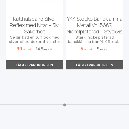
Katthalsband Silver
YKK Stocko Bandklämma
Reflex med Nitar – 3M
Metall VY 15667,
Säkerhet
Nickelpläterad – Styckvis
Ge din katt en tuff look med
Stark, nickelpläterad
silverreflex, dekorativa nitar
bandklämma från YKK Stocko
och livsviktig stretch.
för kapell, väskremmar och
99
149
5
9
/
st
/
st
/
st
/
st
tunga textilier. Säljs styckvis.
KR
KR
KR
KR