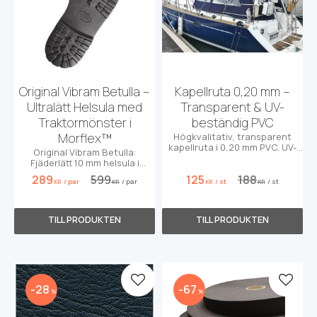
Original Vibram Betulla –
Kapellruta 0,20 mm –
Ultralätt Helsula med
Transparent & UV-
Traktormönster i
beständig PVC
Morflex™
Högkvalitativ, transparent
kapellruta i 0,20 mm PVC. UV-
Original Vibram Betulla:
beständig och perfekt för
Fjäderlätt 10 mm helsula i
småprojekt!
Morflex™. Max dämpning &
289
599
125
188
/
par
/
par
/
st
/
st
klassiskt grepp.
KR
KR
KR
KR
Lägg till i favoriter
Lägg t
28
67
%
%