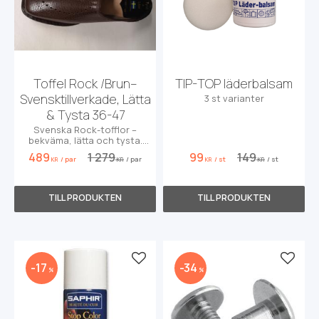
Toffel Rock /Brun–
TIP-TOP läderbalsam
Svensktillverkade, Lätta
3 st varianter
& Tysta 36-47
Svenska Rock-tofflor –
bekväma, lätta och tysta.
Perfekt present eller julklapp.
489
1 279
99
149
/
par
/
par
/
st
/
st
KR
KR
KR
KR
Lägg till i favoriter
Lägg t
17
34
%
%