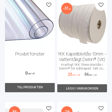
Lägg till i favoriter
Lägg t
31
%
Provbit fönster
YKK Kapellblixtlås 10mm –
Vattentåligt Delrin® (Vit)
Kraftigt YKK 10mm blixtlås i
Delrin® för båtkapell, tält och
slitstark sömnad. Säljes per 50
0
25
36
/
st
KR
/
st
/
st
cm. [Glöm ej löpare!]
KR
KR
Lägg till i favoriter
Lägg t
36
28