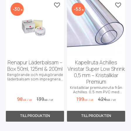
Lägg till i favoriter
Lägg t
30
53
%
%
Renapur Läderbalsam –
Kapellruta Achilles
Box 50ml, 125ml & 200ml
Vinistar Super Low Shrink
0,5 mm – Kristallklar
Rengörande och mjukgörande
läderbalsam som impregnerar,
Premium
ger blank yta utan
Kristallklar premiumruta från
efterpolering och skyddar mot
Achilles. 0,5 mm PVC med
saltränder.
minimal krympning & UV-skydd.
98
139
199
424
/
st
/
st
/
st
/
st
Toppkvalitet!
KR
KR
KR
KR