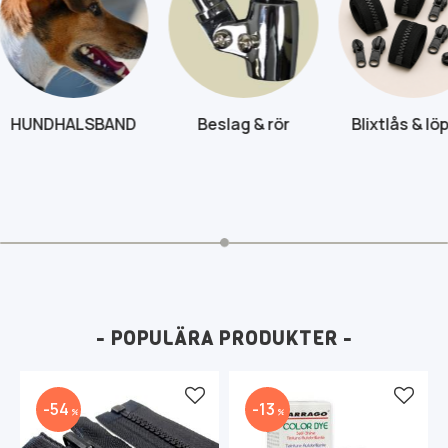
BAND
Beslag & rör
Blixtlås & löpare
- POPULÄRA PRODUKTER -
Lägg till i favoriter
Lägg t
54
13
%
%