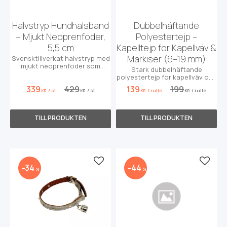
Halvstryp Hundhalsband
Dubbelhäftande
– Mjukt Neoprenfoder,
Polyestertejp –
5,5 cm
Kapelltejp för Kapellväv &
Markiser (6–19 mm)
Svensktillverkat halvstryp med
mjukt neoprenfoder som
Stark dubbelhäftande
skonar pälsen och tål väta.
polyestertejp för kapellväv och
Perfekt komfort!
markiser. Perfekt för att fixera
339
429
139
199
/
st
/
st
/
rulle
/
rulle
tyget innan sömnad. Ej för
KR
KR
KR
KR
kapellfönster.
Lägg till i favoriter
Lägg t
34
44
%
%