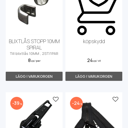
BLIXTLÅS STOPP 10MM
köpskydd
SPIRAL
Till blixtlås 10MM , 2ST/1PAR
8
24
/
par
/
st
KR
KR
Lägg till i favoriter
Lägg t
39
24
%
%