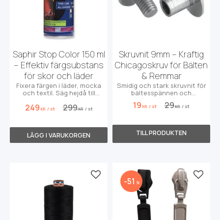
Saphir Stop Color 150 ml
Skruvnit 9mm – Kraftig
– Effektiv färgsubstans
Chicagoskruv för Bälten
för skor och läder
& Remmar
Fixera färgen i läder, mocka
Smidig och stark skruvnit för
och textil. Säg hejdå till
bältesspännen och
missfärgade strumpor och
läderarbeten. 9mm huvud,
19
29
249
299
/
st
/
st
fötter!
enkel montering.
KR
KR
/
st
/
st
KR
KR
Lägg till i favoriter
Lägg t
51
%