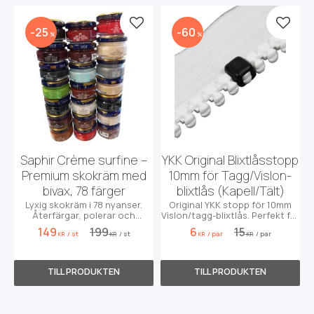
Lägg till i favoriter
Lägg t
25
60
%
%
Saphir Crème surfine –
YKK Original Blixtlåsstopp
Premium skokräm med
10mm för Tagg/Vislon-
bivax, 78 färger
blixtlås (Kapell/Tält)
Lyxig skokräm i 78 nyanser.
Original YKK stopp för 10mm
Återfärgar, polerar och
Vislon/tagg-blixtlås. Perfekt för
impregnerar med 32% bivax.
kapell, tält och båtdynor!
149
199
6
15
/
st
/
st
/
par
/
par
KR
KR
KR
KR