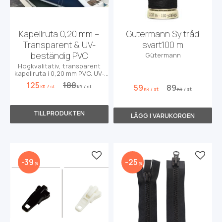
Kapellruta 0,20 mm –
Gutermann Sy tråd
Transparent & UV-
svart100 m
beständig PVC
Gütermann
Högkvalitativ, transparent
kapellruta i 0,20 mm PVC. UV-
beständig och perfekt för
125
188
59
89
/
st
/
st
småprojekt!
KR
KR
/
st
/
st
KR
KR
Lägg till i favoriter
Lägg t
39
25
%
%