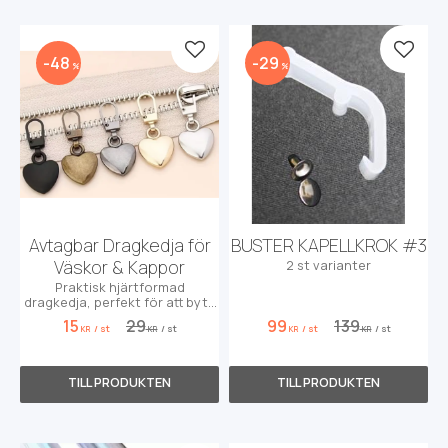
Lägg till i favoriter
Lägg t
48
29
%
%
Avtagbar Dragkedja för
BUSTER KAPELLKROK #3
Väskor & Kappor
2 st varianter
Praktisk hjärtformad
dragkedja, perfekt för att byta
eller reparera dragkedjor på
15
29
99
139
/
st
/
st
/
st
/
st
väskor, ryggsäckar och kappor.
KR
KR
KR
KR