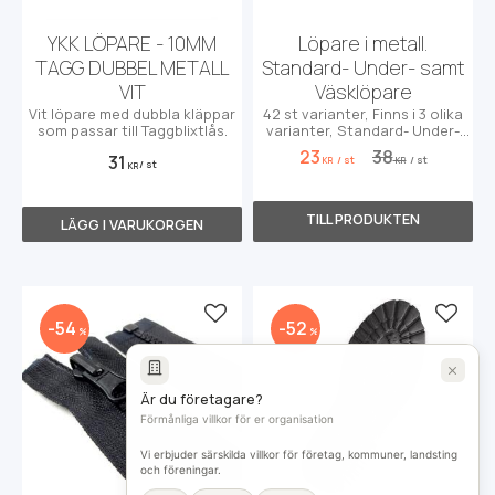
YKK LÖPARE - 10MM
Löpare i metall.
TAGG DUBBEL METALL
Standard- Under- samt
VIT
Väsklöpare
Vit löpare med dubbla kläppar
42 st varianter, Finns i 3 olika
som passar till Taggblixtlås.
varianter, Standard- Under-
samt Väsklöpare
23
38
31
/
st
/
st
KR
KR
/
st
KR
Lägg till i favoriter
Lägg t
54
52
%
%
Är du företagare?
Förmånliga villkor för er organisation
Vi erbjuder särskilda villkor för företag, kommuner, landsting
och föreningar.