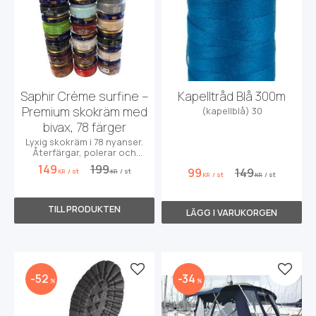
Saphir Crème surfine –
Kapelltråd Blå 300m
Premium skokräm med
(kapellblå) 30
bivax, 78 färger
Lyxig skokräm i 78 nyanser.
Återfärgar, polerar och
impregnerar med 32% bivax.
149
199
99
149
/
st
/
st
KR
KR
/
st
/
st
KR
KR
Lägg till i favoriter
Lägg t
52
34
%
%