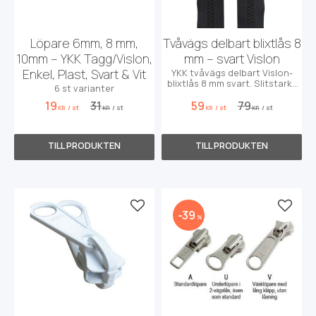
Löpare 6mm, 8 mm,
Tvåvägs delbart blixtlås 8
10mm – YKK Tagg/Vislon,
mm – svart Vislon
Enkel, Plast, Svart & Vit
YKK tvåvägs delbart Vislon-
blixtlås 8 mm svart. Slitstarkt
6 st varianter
för jackor, väskor och
19
31
59
79
ytterplagg. Finns i flera längder.
/
st
/
st
/
st
/
st
KR
KR
KR
KR
Lägg till i favoriter
Lägg t
39
%