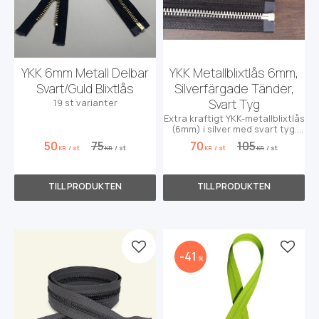
YKK 6mm Metall Delbar
YKK Metallblixtlås 6mm,
Svart/Guld Blixtlås
Silverfärgade Tänder,
Svart Tyg
19 st varianter
Extra kraftigt YKK-metallblixtlås
(6mm) i silver med svart tyg.
Perfekt för projekt som kräver
50
75
70
105
/
st
/
st
/
st
/
st
maximal slitstyrka och robust
KR
KR
KR
KR
stil.
Lägg till i favoriter
Lägg t
41
%