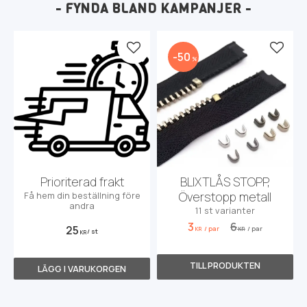
- FYNDA BLAND KAMPANJER -
Lägg till i favoriter
Lägg t
50
%
Prioriterad frakt
BLIXTLÅS STOPP,
Överstopp metall
Få hem din beställning före
andra
11 st varianter
3
6
25
/
par
/
par
KR
KR
/
st
KR