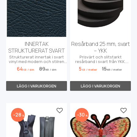
INNERTAK
Resårband 25 mm, svart
STRUKTURERAT SVART
– YKK
Strukturerat innertak i svart
Prisvärt och slitstarkt
vinyl med modern och stilren
resårband i svart från YKK.
yta. Bredd 140 cm, säljs per dm.
Perfekt för kläder, DIY-projekt
64
89
5
15
/
dm
/
dm
/
meter
/
meter
och hemmasömnad.
KR
KR
KR
KR
Lägg till i favoriter
Lägg t
28
30
%
%