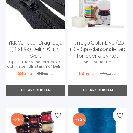
YKK Vändbar Dragkedja
Tarrago Color Dye (25
(Blixtlås) Delrin 6 mm
ml) – Självglänsande färg
Svart
för läder & syntet
Optimal för vändbara jackor
56 st varianter
och kläder. Slitstark YKK Delrin
6mm i svart, 30cm till 300cm.
48
105
155
179
/
st
/
st
/
st
/
st
KR
KR
KR
KR
Lägg till i favoriter
Lägg t
25
34
%
%