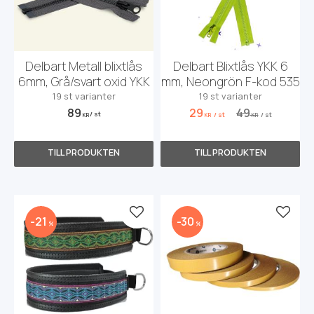
Delbart Metall blixtlås
Delbart Blixtlås YKK 6
6mm, Grå/svart oxid YKK
mm, Neongrön F-kod 535
19 st varianter
19 st varianter
89
29
49
/
st
/
st
/
st
KR
KR
KR
Lägg till i favoriter
Lägg t
21
30
%
%