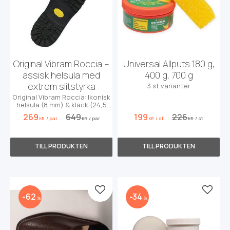
Original Vibram Roccia –
Universal Allputs 180 g,
assisk helsula med
400 g, 700 g
extrem slitstyrka
3 st varianter
Original Vibram Roccia: Ikonisk
helsula (8 mm) & klack (24,5
mm). Maximalt grepp i 3 snygga
269
649
199
226
/
par
/
par
/
st
/
st
färger.
KR
KR
KR
KR
Lägg till i favoriter
Lägg t
62
34
%
%