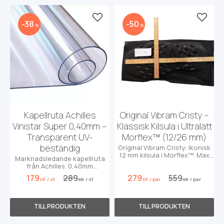
Lägg till i favoriter
Lägg t
38
50
%
%
Kapellruta Achilles
Original Vibram Cristy –
Vinistar Super 0,40mm –
Klassisk Kilsula i Ultralätt
Transparent UV-
Morflex™ (12/26 mm)
beständig
Original Vibram Cristy: Ikonisk
12 mm kilsula i Morflex™. Max
Marknadsledande kapellruta
dämpning för Red Wing &
från Achilles. 0,40mm
boots.
transparent PVC med extrem
179
289
279
559
/
st
/
st
/
par
/
par
klarhet och UV-skydd.
KR
KR
KR
KR