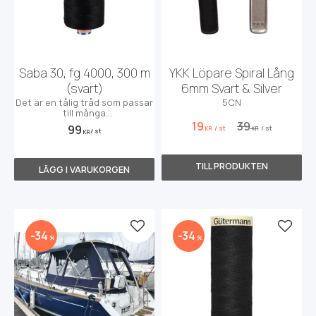
Saba 30, fg 4000, 300 m
YKK Löpare Spiral Lång
(svart)
6mm Svart & Silver
Det är en tålig tråd som passar
5CN
till många
användningsområden främst
19
39
99
/
st
/
st
KR
KR
/
st
till markiser, kapell, möbler och
KR
sängar, men även till jeans och
effektsömnad.
Lägg till i favoriter
Lägg t
34
34
%
%