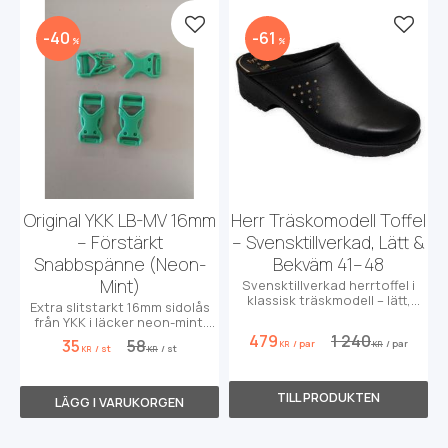
Lägg till i favoriter
Lägg t
40
61
%
%
Original YKK LB-MV 16mm
Herr Träskomodell Toffel
– Förstärkt
– Svensktillverkad, Lätt &
Snabbspänne (Neon-
Bekväm 41–48
Mint)
Svensktillverkad herrtoffel i
klassisk träskmodell – lätt,
Extra slitstarkt 16mm sidolås
bekväm och elegant svart
från YKK i läcker neon-mint.
läder.
Perfekt för hundhalsband &
479
1 240
35
58
/
par
/
par
KR
KR
/
st
/
st
utrustning!
KR
KR