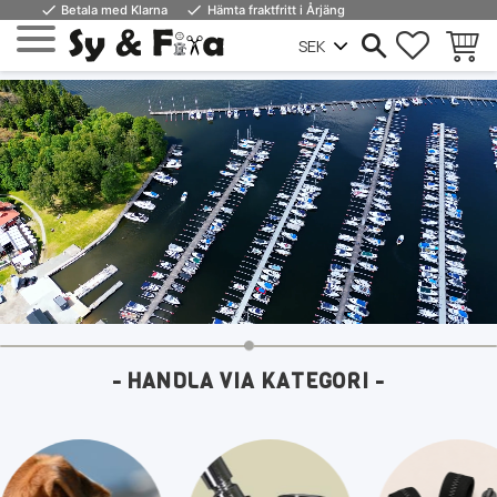
done
done
Betala med Klarna
Hämta fraktfritt i Årjäng
FAVORIT
KUND
Meny
- HANDLA VIA KATEGORI -