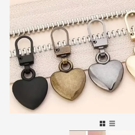
Rutnätsvy
Listvy