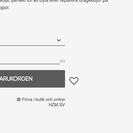
ppor.
is:
st
Lägg till i favoriter
🟢 Finns i butik och online
HZM-SV