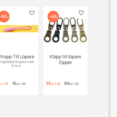
 favoriter
Lägg till i favoriter
Lägg till i favoriter
60
43
%
%
tropp Till Löpare
Kläpp till löpare
Zipper
ragkedjehängare med
Snöre
15
39
69
/
st
/
st
/
st
/
st
KR
KR
KR
KR