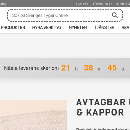
rjäng
OM OSS
KÖPVILLKOR
KUNDTJ
PRODUKTER
HYRA VERKTYG
NYHETER
TJÄNSTER
REA
21
38
44
Nästa leverans sker om
h
m
s
AVTAGBAR 
& KAPPOR
Praktisk hjärtformad dragke