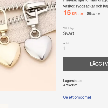
väskor, ryggsäckar och ka
Nedsatt pris:
15
Ordinarie pr
29
KR
/
st
/
st
KR
Välj Färg
Antal
Lagerstatus
Artikelnr
Ge ett omdöme!