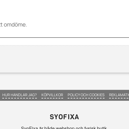
HUR HANDLAR JAG?
KÖPVILLKOR
POLICY OCH COOKIES
REKLAMATI
SYOFIXA
SyoFixa är både webshop och fysisk butik.