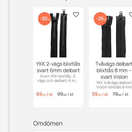
Lägg till i favoriter
30
25
%
%
YKK 2-vägs blixtlås
Tvåvägs delbar
svart 6mm delbart
blixtlås 8 mm –
svart Vislon
Svart YKK-blixtlås, 2-
vägs och delbart, 6 mm.
YKK tvåvägs delbart
Finns i flera längder.
Vislon-blixtlås 8 mm
Perfekt för jackor, väskor
svart. Slitstarkt för
69
99
59
79
och plagg.
/
st
/
st
/
st
/
st
jackor, väskor och
KR
KR
KR
KR
ytterplagg. Finns i fle
längder.
Omdömen