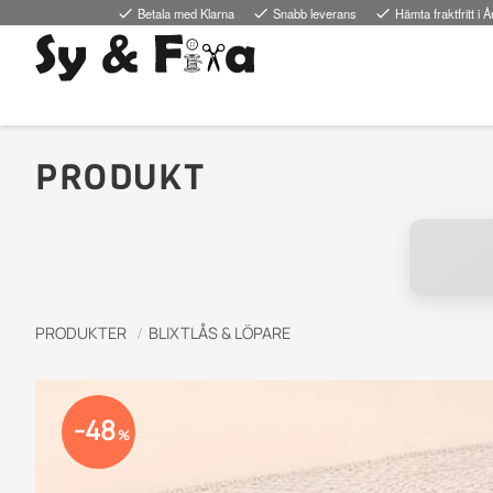
done
Betala med Klarna
done
Snabb leverans
done
Hämta fraktfritt i Å
PRODUKT
PRODUKTER
BLIXTLÅS & LÖPARE
48
%