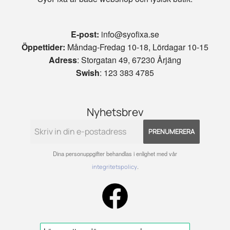
E-post:
info@syofixa.se
Öppettider:
Måndag-Fredag 10-18, Lördagar 10-15
Adress
: Storgatan 49, 67230 Årjäng
Swish
: 123 383 4785
Nyhetsbrev
PRENUMERERA
Dina personuppgifter behandlas i enlighet med vår
.
integritetspolicy