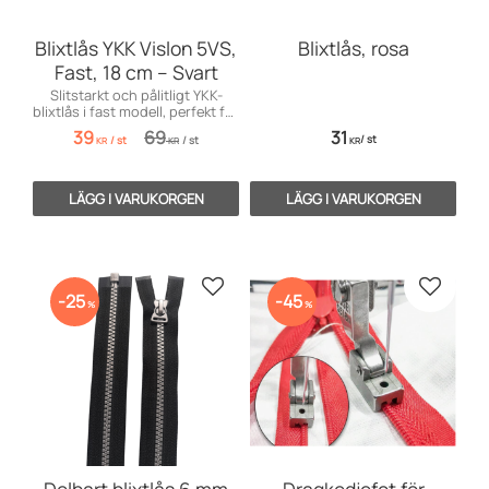
Blixtlås YKK Vislon 5VS,
Blixtlås, rosa
Fast, 18 cm – Svart
Slitstarkt och pålitligt YKK-
blixtlås i fast modell, perfekt för
kläder, väskor och accessoarer.
39
69
31
/
st
/
st
/
st
Plasttänder 5VS, 18 cm lång,
KR
KR
KR
svart färg.
Lägg till i favoriter
Lägg till
25
45
%
%