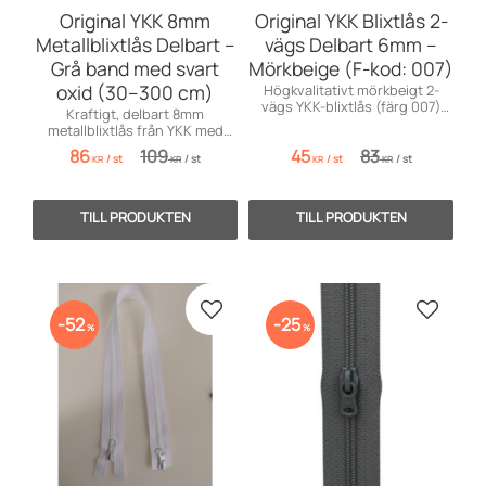
Original YKK 8mm
Original YKK Blixtlås 2-
Metallblixtlås Delbart –
vägs Delbart 6mm –
Grå band med svart
Mörkbeige (F-kod: 007)
oxid (30–300 cm)
Högkvalitativt mörkbeigt 2-
vägs YKK-blixtlås (färg 007)
Kraftigt, delbart 8mm
med autolås. Finns från 15 cm
metallblixtlås från YKK med
till 150 cm!
stilrena, Gråa oxidtänder.
86
109
45
83
/
st
/
st
/
st
/
st
Perfekt för jackor och kapell.
KR
KR
KR
KR
Lägg till i favoriter
Lägg till
52
25
%
%