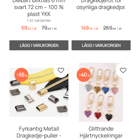
Delbart blixtlås 6 mm
Dragkedjefot för
svart 72 cm – 100 %
osynliga dragkedjor.
plast YKK
1 st varianter
59
79
149
269
/
st
/
st
/
st
/
st
KR
KR
KR
KR
Lägg till i favoriter
Lägg till
55
40
%
%
Fyrkantig Metall
Glittrande
Dragkedje-puller -
Hjärtnyckelringar