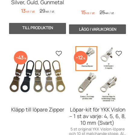
Silver, Guld, Gunmetal
13
29
15
25
/
st
/
st
KR
KR
/
st
/
st
KR
KR
Lägg till i favoriter
Lägg till
43
12
%
%
Kläpp till löpare Zipper
Löpar-kit för YKK Vislon
– 1 st av varje: 4, 5, 6, 8,
10 mm (Svart)
5 st original YKK Vislon-löpare
och 10 st matchande stopp. Allt