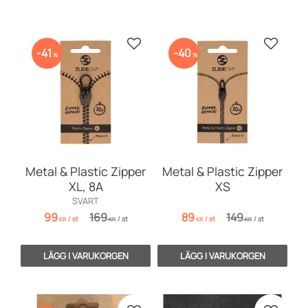
Lägg till i favoriter
Lägg till
41
40
%
%
Metal & Plastic Zipper
Metal & Plastic Zipper
XL, 8A
XS
SVART
99
169
89
149
/
st
/
st
/
st
/
st
KR
KR
KR
KR