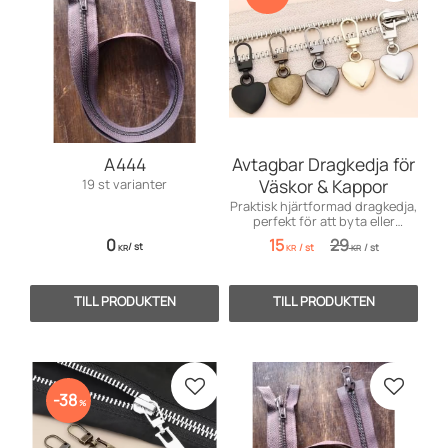
A444
Avtagbar Dragkedja för
Väskor & Kappor
19 st varianter
Praktisk hjärtformad dragkedja,
perfekt för att byta eller
reparera dragkedjor på väskor,
0
15
29
/
st
/
st
/
st
ryggsäckar och kappor.
KR
KR
KR
Lägg till i favoriter
Lägg till
38
%