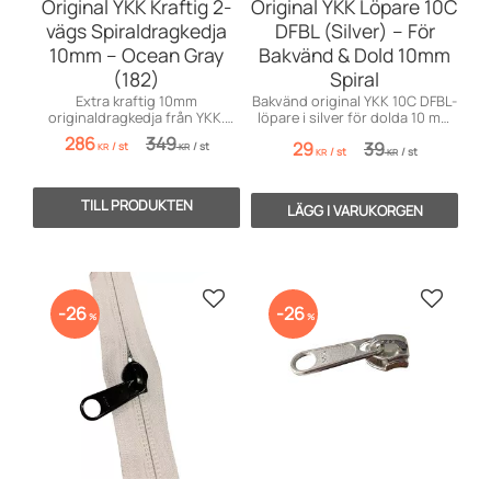
Original YKK Kraftig 2-
Original YKK Löpare 10C
vägs Spiraldragkedja
DFBL (Silver) – För
10mm – Ocean Gray
Bakvänd & Dold 10mm
(182)
Spiral
Extra kraftig 10mm
Bakvänd original YKK 10C DFBL-
originaldragkedja från YKK.
löpare i silver för dolda 10 mm
Tvåvägsfunktion för båtkapell
spiralblixtlås. Toppkvalitet!
286
349
29
39
/
st
/
st
och tält.
KR
KR
/
st
/
st
KR
KR
Lägg till i favoriter
Lägg till
26
26
%
%