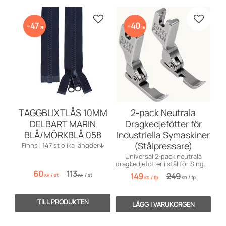
Lägg till i favoriter
Lägg till
47
40
%
%
TAGGBLIXTLÅS 10MM
2-pack Neutrala
DELBART MARIN
Dragkedjefötter för
BLÅ/MÖRKBLÅ 058
Industriella Symaskiner
(Stålpressare)
Finns i 147 st olika längder🡳
Universal 2-pack neutrala
dragkedjefötter i stål för Singer,
Brother, Juki
60
113
149
249
/
st
/
st
KR
KR
/
fp
/
fp
industrisymaskiner. Optimal
KR
KR
precision.