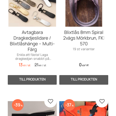
Avtagbara
Blixtlås 8mm Spiral
Dragkedjeslidare /
2vägs Mörkbrun, FK:
Blixtlåshänge – Multi-
570
Färg
19 st varianter
Enkla att fästa! Laga
dragkedjan snabbt på
resväskan, jackan, ryggsäcken
13
21
0
/
st
/
st
/
st
eller stövlarna. 5 färger.
KR
KR
KR
Lägg till i favoriter
Lägg till
39
37
%
%