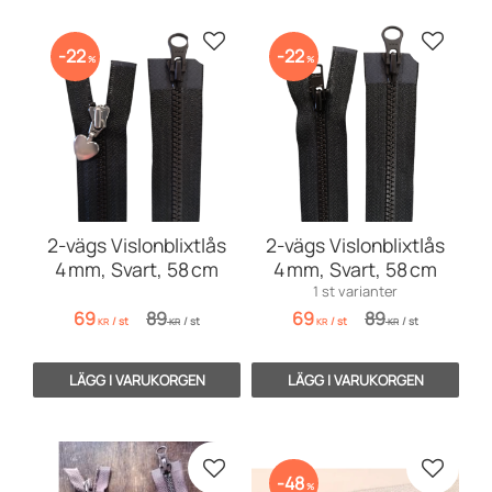
Lägg till i favoriter
Lägg till
22
22
%
%
2-vägs Vislonblixtlås
2-vägs Vislonblixtlås
4 mm, Svart, 58 cm
4 mm, Svart, 58 cm
1 st varianter
69
89
69
89
/
st
/
st
/
st
/
st
KR
KR
KR
KR
Lägg till i favoriter
Lägg till
48
%