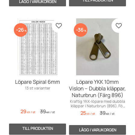
Lägg till i favoriter
Lägg till
26
36
%
%
Löpare Spiral 6mm
Löpare YKK 10mm
Vislon – Dubbla kläppar,
13 st varianter
Naturbrun (Färg 896)
Kraftig YKK-löpare med dubbla
kläppar i Naturbrun (896). För
10mm Vislon – perfekt till kapell!
29
39
25
39
/
st
/
st
KR
KR
/
st
/
st
KR
KR