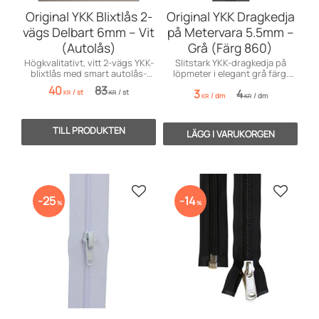
Original YKK Blixtlås 2-
Original YKK Dragkedja
vägs Delbart 6mm – Vit
på Metervara 5.5mm –
(Autolås)
Grå (Färg 860)
Högkvalitativt, vitt 2-vägs YKK-
Slitstark YKK-dragkedja på
blixtlås med smart autolås-
löpmeter i elegant grå färg.
löpare. Finns från 15 cm till 150
Perfekt för dynor, kuddar och
40
83
3
4
/
st
/
st
cm!
DIY. Säljs per dm.
KR
KR
/
dm
/
dm
KR
KR
Lägg till i favoriter
Lägg till
25
14
%
%