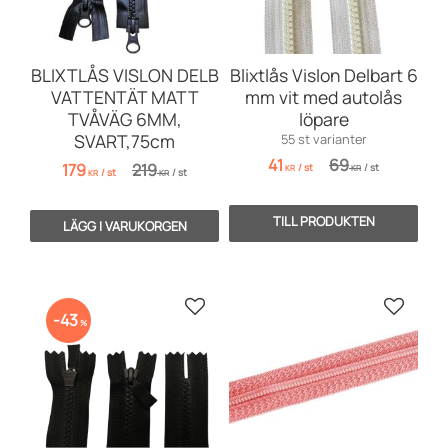
BLIXTLÅS VISLON DELB
Blixtlås Vislon Delbart 6
VATTENTÄT MATT
mm vit med autolås
TVÅVÄG 6MM,
löpare
SVART,75cm
55 st varianter
41
69
179
219
/
st
/
st
KR
KR
/
st
/
st
KR
KR
Lägg till i favoriter
Lägg till
43
%