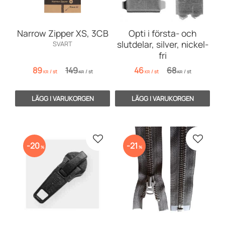
Narrow Zipper XS, 3CB
Opti i första- och
slutdelar, silver, nickel-
SVART
fri
89
149
46
68
/
st
/
st
/
st
/
st
KR
KR
KR
KR
Lägg till i favoriter
Lägg till
20
21
%
%