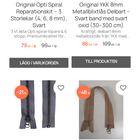
Original Opti Spiral
Original YKK 8mm
Reparationskit – 3
Metallblixtlås Delbart –
Storlekar (4, 6, 8 mm),
Svart band med svart
Svart
oxid (30–300 cm)
3 st äkta Opti spiral-löpare & 6
Kraftigt, delbart 8mm
stopp. Premiumkvalitet för
metallblixtlås från YKK med
märkesjackor, tält och väskor.
stilrena, svarta oxidtänder.
86
109
79
99
/
st
/
st
Perfekt för jackor och kapell.
KR
KR
/
fp
/
fp
KR
KR
Lägg till i favoriter
Lägg till
21
46
%
%