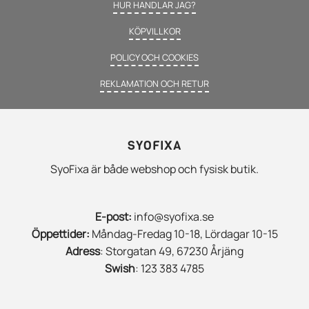
HUR HANDLAR JAG?
KÖPVILLKOR
POLICY OCH COOKIES
REKLAMATION OCH RETUR
SYOFIXA
SyoFixa är både webshop och fysisk butik.
E-post:
info@syofixa.se
Öppettider:
Måndag-Fredag 10-18, Lördagar 10-15
Adress
: Storgatan 49, 67230 Årjäng
Swish
: 123 383 4785