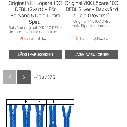
Original YKK Löpare 10C
Original YKK Löpare 10C
DFBL (Svart) – För
DFBL Silver – Backvänd
Bakvänd & Dold 10mm
/ Dold (Reverse)
Spiral
Original YKK 10C DFBL
metallöpare i silver med
Bakvänd original YKK 10C DFBL-
vändbar dubbelkläpp för
löpare i svart för dolda 10 mm
backvända (dolda) 10 mm
spiralblixtlås. Toppkvalitet!
29
39
29
39
spiraldragkedjor.
/
st
/
st
/
st
/
st
KR
KR
KR
KR
1–
48
av
233