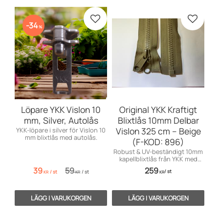
Lägg till i favoriter
Lägg till
34
%
Löpare YKK Vislon 10
Original YKK Kraftigt
mm, Silver, Autolås
Blixtlås 10mm Delbar
Vislon 325 cm – Beige
YKK-löpare i silver för Vislon 10
mm blixtlås med autolås.
(F-KOD: 896)
Robust & UV-beständigt 10mm
kapellblixtlås från YKK med
dubbelsidig löpare. Delbart, 325
39
59
259
/
st
/
st
/
st
cm.
KR
KR
KR