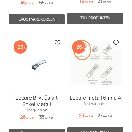
19
31
45
55
/
st
/
st
KR
KR
/
st
/
st
KR
KR
Lägg till i favoriter
Lägg till
26
26
%
%
Löpare Blixtlås Vit
Löpare metall 6mm, A
Enkel Metall
5 st varianter
Tagg/Vislon
29
39
26
35
/
st
/
st
KR
KR
/
st
/
st
KR
KR