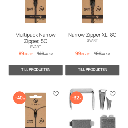
Multipack Narrow
Narrow Zipper XL, 8C
Zipper, 5C
SVART
SVART
89
149
99
169
/
st
/
st
/
st
/
st
KR
KR
KR
KR
Lägg till i favoriter
Lägg till
40
32
%
%