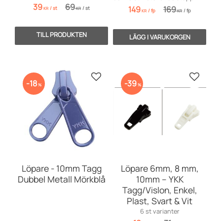
för en komplett reparation!
39
69
149
169
/
st
/
st
KR
KR
/
fp
/
fp
KR
KR
Lägg till i favoriter
Lägg till
18
39
%
%
Löpare - 10mm Tagg
Löpare 6mm, 8 mm,
Dubbel Metall Mörkblå
10mm – YKK
Tagg/Vislon, Enkel,
Plast, Svart & Vit
6 st varianter