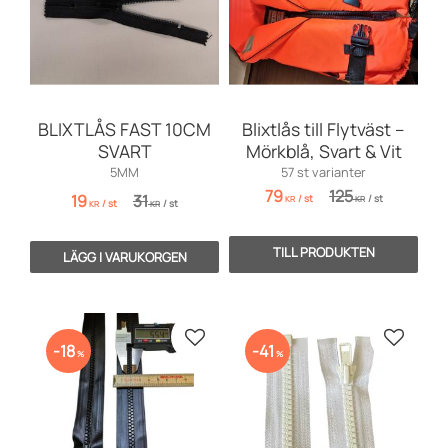
BLIXTLÅS FAST 10CM
Blixtlås till Flytväst –
SVART
Mörkblå, Svart & Vit
5MM
57 st varianter
79
125
19
31
/
st
/
st
KR
KR
/
st
/
st
KR
KR
Lägg till i favoriter
Lägg till
18
41
%
%