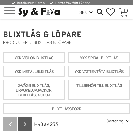
done
done
Betala med Klarna
Hämta fraktfritt i Årjäng
FAVORIT
KUND
Meny
BLIXTLÅS & LÖPARE
PRODUKTER
BLIXTLÅS & LÖPARE
YKK VISLON BLIXTLÅS
YKK SPIRAL BLIXTLÅS
YKK METALLBLIXTLÅS
YKK VATTENTÄTA BLIXTLÅS
2-VÄGS BLIXTLÅS,
TILLBEHÖR TILL BLIXTLÅS
DRAGKEDJAJACKOR,
BLIXTLÅSJACKOR
BLIXTLÅSSTOPP
Välj sortering
1–
48
av
233