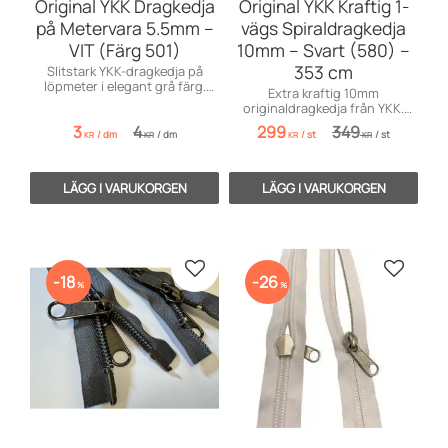
Original YKK Dragkedja
Original YKK Kraftig 1-
på Metervara 5.5mm –
vägs Spiraldragkedja
VIT (Färg 501)
10mm – Svart (580) –
353 cm
Slitstark YKK-dragkedja på
löpmeter i elegant grå färg.
Extra kraftig 10mm
Perfekt för dynor, kuddar och
originaldragkedja från YKK.
DIY. Säljs per dm.
Svart 1-vägs spiral i längden
3
4
299
349
/
dm
/
dm
/
st
/
st
353 cm.
KR
KR
KR
KR
Lägg till i favoriter
Lägg till
18
26
%
%