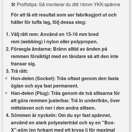
🛠️ Proffstips: Så monterar du ditt 16mm YKK-spänne
För att få ett resultat som ser fabriksgjort ut och
håller för tuffa tag, följ dessa steg:
Välj rätt rem:
Använd en
15-16 mm bred
rem
(webbing) i nylon eller polypropen.
Försegla ändarna:
Bränn alltid av änden på
remmen försiktigt med en tändare så att den inte
fransar sig.
Trä rätt:
Hon-delen (Socket):
Träs oftast genom den fasta
öglan och sys fast permanent.
Han-delen (Plug):
Träs genom de två slitsarna för
att göra remmen
justerbar
. Trä in underifrån, över
mittstaven och ner i den andra slitsen.
Sömmen är nyckeln:
Om du syr fast spännet,
använd en stark polyestertråd och sy en
"Box-
X"-söm
(en fyrkant med ett kryss i) för maximal