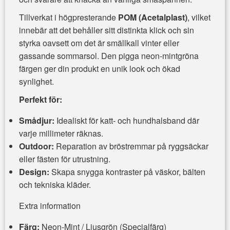
Tillverkat i högpresterande
POM (Acetalplast)
, vilket
innebär att det behåller sitt distinkta klick och sin
styrka oavsett om det är smällkall vinter eller
gassande sommarsol. Den pigga neon-mintgröna
färgen ger din produkt en unik look och ökad
synlighet.
Perfekt för:
Smådjur:
Idealiskt för katt- och hundhalsband där
varje millimeter räknas.
Outdoor:
Reparation av bröstremmar på ryggsäckar
eller fästen för utrustning.
Design:
Skapa snygga kontraster på väskor, bälten
och tekniska kläder.
Extra information
Färg:
Neon-Mint / Ljusgrön (Specialfärg)