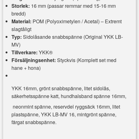
Storlek:
16 mm (passar remmar med 15-16 mm
bredd)
Material:
POM (Polyoximetylen / Acetal) – Extremt
slagtåligt
Typ:
Sidolåsande snabbspänne (Original YKK LB-
MV)
Tillverkare:
YKK®
Försäljningsenhet:
Styckvis (Komplett set med
hane + hona)
YKK 16mm, grönt snabbspänne, litet sidolås,
säkerhetsspänne katt, hundhalsband spänne 16mm,
neonmint spänne, reservdel ryggsäck 16mm, litet
plastspänne, YKK LB-MV 16, mintgrönt spänne,
färgat snabbspänne.