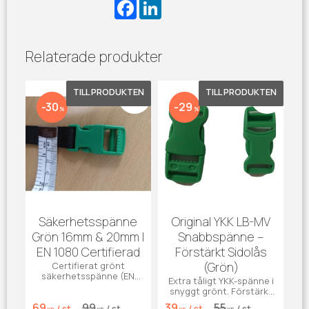
F
L
a
i
c
n
e
k
b
e
Relaterade produkter
o
d
o
I
k
n
Lägg till i favoriter
Lägg till 
30
29
%
%
Säkerhetsspänne
Original YKK LB-MV
Grön 16mm & 20mm |
Snabbspänne –
EN 1080 Certifierad
Förstärkt Sidolås
(Grön)
Certifierat grönt
säkerhetsspänne (EN
Extra tåligt YKK-spänne i
1080) som löser ut vid 9-
snyggt grönt. Förstärkt
16 kg. Perfekt för
"W-Arm"-design för
69
99
39
55
hjälmband och
/
st
/
st
/
st
/
st