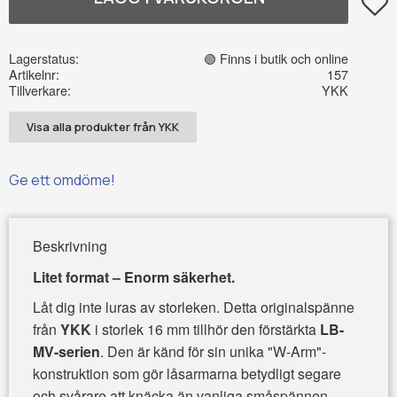
Lägg t
Lagerstatus
🟢 Finns i butik och online
Artikelnr
157
Tillverkare
YKK
Visa alla produkter från YKK
Ge ett omdöme!
Beskrivning
Litet format – Enorm säkerhet.
Låt dig inte luras av storleken. Detta originalspänne
från
YKK
i storlek 16 mm tillhör den förstärkta
LB-
MV-serien
. Den är känd för sin unika "W-Arm"-
konstruktion som gör låsarmarna betydligt segare
och svårare att knäcka än vanliga småspännen.