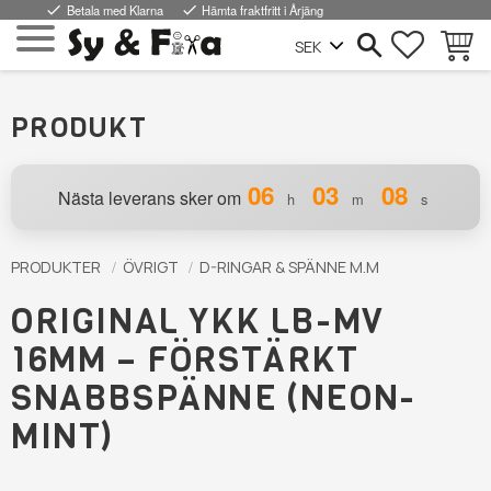
done
Betala med Klarna
done
Hämta fraktfritt i Årjäng
FAVORI
KUND
Meny
PRODUKT
06
03
08
Nästa leverans sker om
h
m
s
PRODUKTER
ÖVRIGT
D-RINGAR & SPÄNNE M.M
ORIGINAL YKK LB-MV
16MM – FÖRSTÄRKT
SNABBSPÄNNE (NEON-
MINT)