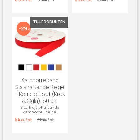
maximal säkerhet.
KR
KR
KR
KR
barnsäkerhet.
Lägg till i favoriter
29
%
Kardborreband
Självhäftande Beige
– Komplett set (Krok
& Ögla), 50 cm
Stark självhäftande
kardborre i beige.
Komplett set för enkel
54
76
/
st
/
st
montering. Säljs i 50 cm-
KR
KR
bitar.