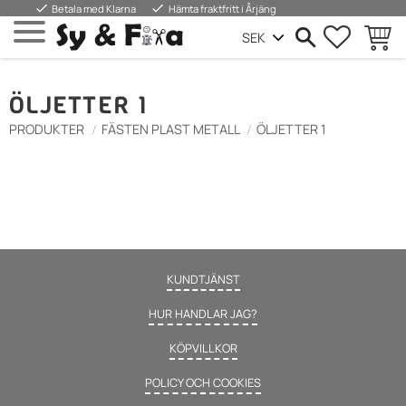
done
done
Betala med Klarna
Hämta fraktfritt i Årjäng
FAVORIT
KUND
Meny
ÖLJETTER 1
PRODUKTER
FÄSTEN PLAST METALL
ÖLJETTER 1
KUNDTJÄNST
HUR HANDLAR JAG?
KÖPVILLKOR
POLICY OCH COOKIES