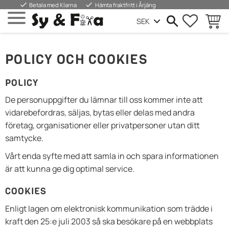
done
done
Betala med Klarna
Hämta fraktfritt i Årjäng
FAVORIT
KUND
Meny
POLICY OCH COOKIES
POLICY
De personuppgifter du lämnar till oss kommer inte att
vidarebefordras, säljas, bytas eller delas med andra
företag, organisationer eller privatpersoner utan ditt
samtycke.
Vårt enda syfte med att samla in och spara informationen
är att kunna ge dig optimal service.
COOKIES
Enligt lagen om elektronisk kommunikation som trädde i
kraft den 25:e juli 2003 så ska besökare på en webbplats