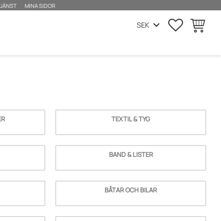
JÄNST
MINA SIDOR
FAVORITER
KUNDVA
ER
TEXTIL & TYG
BAND & LISTER
BÅTAR OCH BILAR