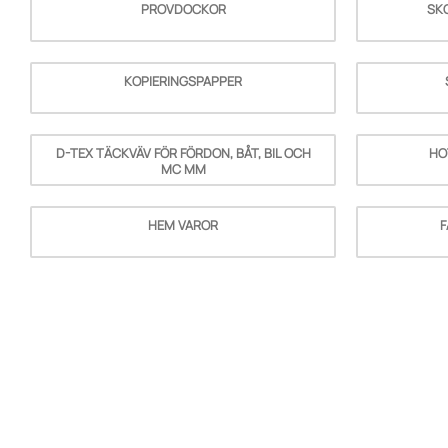
PROVDOCKOR
SK
KOPIERINGSPAPPER
D-TEX TÄCKVÄV FÖR FÖRDON, BÅT, BIL OCH
HO
MC MM
HEM VAROR
F