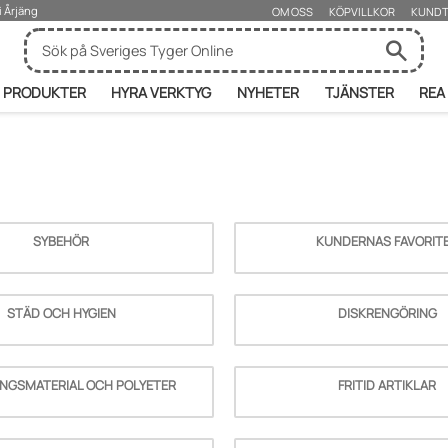
i Årjäng
OM OSS
KÖPVILLKOR
KUNDT
PRODUKTER
HYRA VERKTYG
NYHETER
TJÄNSTER
REA
SYBEHÖR
KUNDERNAS FAVORIT
STÄD OCH HYGIEN
DISKRENGÖRING
NGSMATERIAL OCH POLYETER
FRITID ARTIKLAR