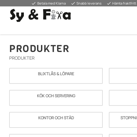
done
done
done
Betala med Klarna
Snabb leverans
Hämta fraktfritt 
PRODUKTER
PRODUKTER
BLIXTLÅS & LÖPARE
KÖK OCH SERVERING
KONTOR OCH STÄD
STOPPNI