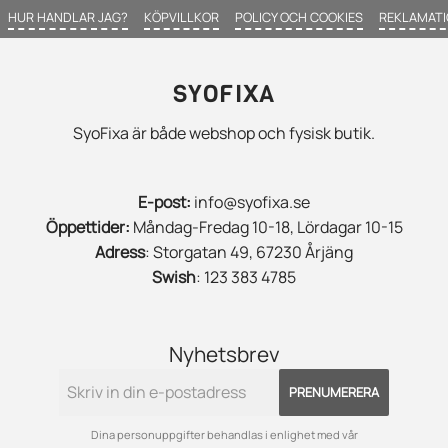
HUR HANDLAR JAG?
KÖPVILLKOR
POLICY OCH COOKIES
REKLAMATI
SYOFIXA
SyoFixa är både webshop och fysisk butik.
E-post:
info@syofixa.se
Öppettider:
Måndag-Fredag 10-18, Lördagar 10-15
Adress
: Storgatan 49, 67230 Årjäng
Swish
: 123 383 4785
Nyhetsbrev
PRENUMERERA
Dina personuppgifter behandlas i enlighet med vår