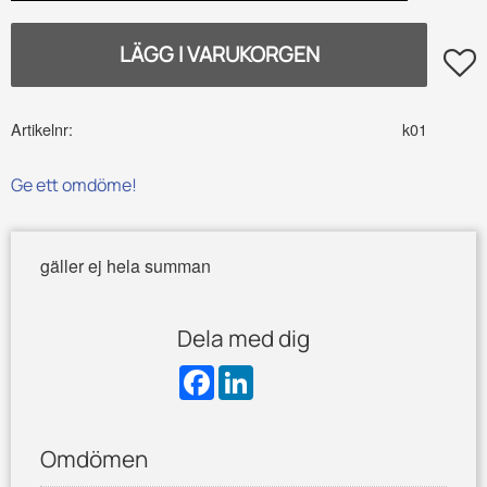
Lägg t
Artikelnr
k01
Ge ett omdöme!
gäller ej hela summan
Dela med dig
F
L
a
i
c
n
e
k
b
e
Omdömen
o
d
o
I