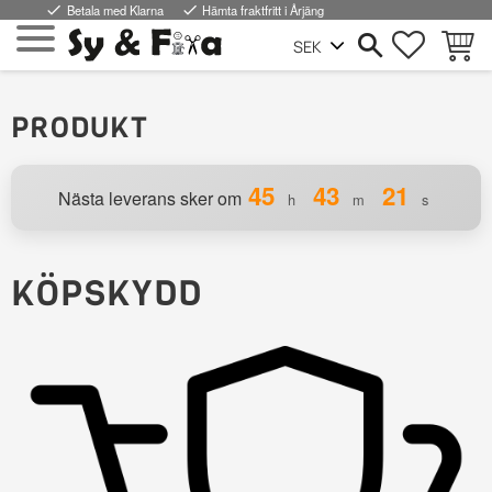
done
Betala med Klarna
done
Hämta fraktfritt i Årjäng
FAVORI
KUND
Meny
PRODUKT
45
43
21
Nästa leverans sker om
h
m
s
KÖPSKYDD