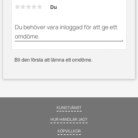
k
n
Du
Bli den första att lämna ett omdöme.
KUNDTJÄNST
HUR HANDLAR JAG?
KÖPVILLKOR