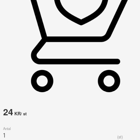
24
KR
/
st
Antal
st