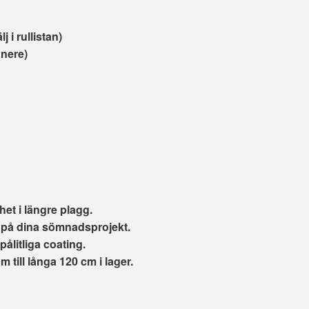
 i rullistan)
nere)
et i längre plagg.
 på dina sömnadsprojekt.
ålitliga coating.
m till långa 120 cm i lager.