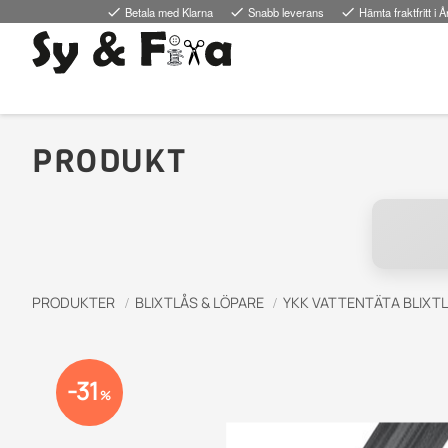
done
Betala med Klarna
done
Snabb leverans
done
Hämta fraktfritt i Å
PRODUKT
PRODUKTER
BLIXTLÅS & LÖPARE
YKK VATTENTÄTA BLIXT
31
%