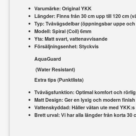
Varumärke:
Original YKK
Längder:
Finns från 30 cm upp till 120 cm (välj
Typ:
Tvåvägsdelbar (öppningsbar uppe och 
Modell:
Spiral (Coil) 6mm
Yta:
Matt svart, vattenavvisande
Försäljningsenhet:
Styckvis
AquaGuard
(Water Resistant)
Extra tips (Punktlista)
Tvåvägsfunktion:
Optimal komfort och rörligh
Matt Design:
Ger en lyxig och modern finish
Vattenskyddad:
Håller vätan ute med YKK:s p
Brett urval:
Vi har alla längder från korta 30 c