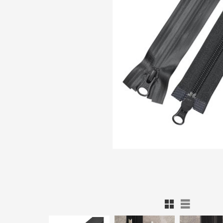
Rutnätsvy
Listvy