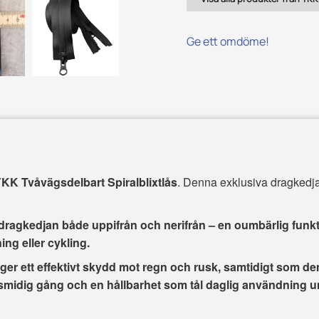
Ge ett omdöme!
YKK Tvåvägsdelbart Spiralblixtlås
. Denna exklusiva dragkedja
agkedjan både uppifrån och nerifrån – en oumbärlig funktio
ing eller cykling.
ger ett effektivt skydd mot regn och rusk, samtidigt som 
 smidig gång och en hållbarhet som tål daglig användning u