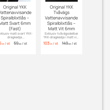
Original YKK
Original YKK
Vattenavvisande
Tvåvägs
Spiralblixtlås –
Vattenavvisande
Matt Svart 6mm
Spiralblixtlås –
(Fast)
Matt Vit 6mm
xklusiv matt svart YKK-
Exklusiv tvåvägsdelbar
dragkedja.
YKK-dragkedja i matt vitt.
attenavvisande spiral
Vattenavvisande 6mm
6
59
103
149
/
st
/
st
/
st
/
st
(6mm) för väskor och
spiral för jackor &
KR
KR
KR
KR
fickor.
kappor.