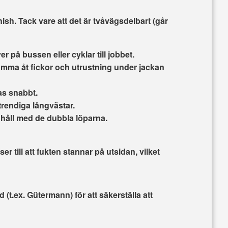
ish. Tack vare att det är
tvåvägsdelbart
(går
er på bussen eller cyklar till jobbet.
omma åt fickor och utrustning under jackan
as snabbt.
 trendiga långvästar.
 håll med de dubbla löparna.
er till att fukten stannar på utsidan, vilket
åd
(t.ex. Gütermann) för att säkerställa att