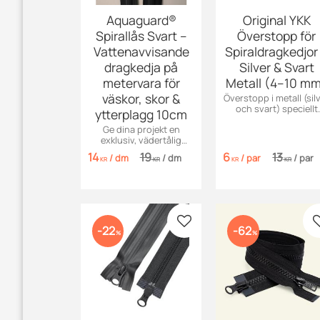
Aquaguard®
Original YKK
Spirallås Svart –
Överstopp för
Vattenavvisande
Spiraldragkedjor
dragkedja på
Silver & Svart
metervara för
Metall (4–10 m
väskor, skor &
Överstopp i metall (sil
och svart) speciellt
ytterplagg 10cm
anpassade för
Ge dina projekt en
spiraldragkedjor (Coil
exklusiv, vädertålig
Finns för storlekar 4–
finish med Aquaguard®
mm.
14
19
6
13
/
dm
/
dm
/
par
/
par
– vattenavvisande
KR
KR
KR
KR
spirallås på metervara
för väskor, skor och
jackor.
Lägg till i favoriter
22
62
%
%