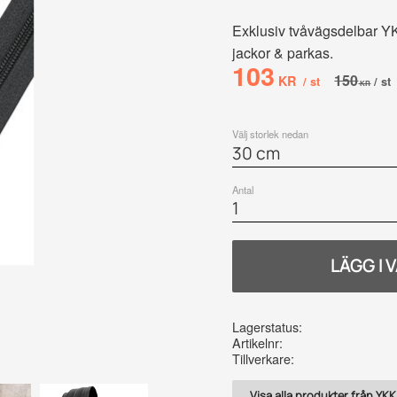
Exklusiv tvåvägsdelbar YK
jackor & parkas.
Nedsatt pris:
103
Ordinarie
150
KR
/
st
/
st
KR
Välj storlek nedan
Antal
Lagerstatus
Artikelnr
Tillverkare
Visa alla produkter från YKK