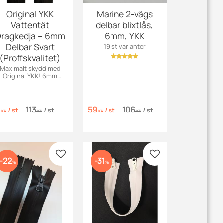
Original YKK
Marine 2-vägs
Vattentät
delbar blixtlås,
ragkedja – 6mm
6mm, YKK
Delbar Svart
19 st varianter
(Proffskvalitet)
Maximalt skydd med
Original YKK! 6mm
vattentät och delbar
dragkedja för extrema
förhållanden.
1
113
59
106
/
st
/
st
/
st
/
st
KR
KR
KR
KR
 favoriter
Lägg till i favoriter
Lägg till i favoriter
22
31
%
%