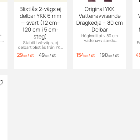
Blixtlås 2-vägs ej
Original YKK
delbar YKK 6 mm
Vattenavvisande
— svart (12 cm–
Dragkedja – 80 cm
120 cm i 5 cm-
Delbar
steg)
2-
Högkvalitativ 80 cm
.
vattenavvisande
Stabilt två-vägs, ej
E
h
dragkedja från Original
delbart blixtlås från YKK
YKK. Finns i flera färger!
med 6 mm tandbredd.
V
29
49
154
190
4
/
st
/
st
/
st
/
st
Finns i längder 12 och 15
KR
KR
KR
KR
cm, därefter i 5 cm-steg
(20, 25 … upp till 120 cm).
Lägg till i favoriter