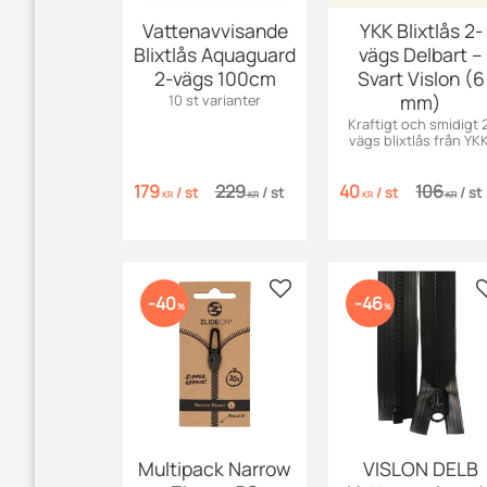
Vattenavvisande
YKK Blixtlås 2-
Blixtlås Aquaguard
vägs Delbart –
2-vägs 100cm
Svart Vislon (6
mm)
10 st varianter
Kraftigt och smidigt 
vägs blixtlås från YKK
Perfekt för jackor oc
kappor. Delbart och
179
229
40
106
hållbart!
/
st
/
st
/
st
/
st
KR
KR
KR
KR
Lägg till i favoriter
40
46
%
%
Multipack Narrow
VISLON DELB