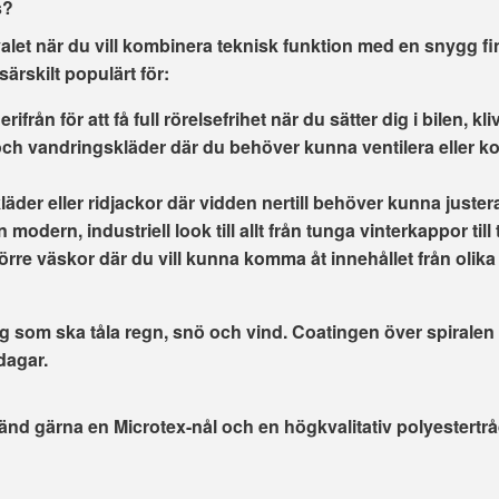
s?
valet när du vill kombinera teknisk funktion med en snygg fin
ärskilt populärt för:
rån för att få full rörelsefrihet när du sätter dig i bilen, kliv
och vandringskläder där du behöver kunna ventilera eller k
äder eller ridjackor där vidden nertill behöver kunna juster
 modern, industriell look till allt från tunga vinterkappor till
örre väskor där du vill kunna komma åt innehållet från olika
gg som ska tåla
regn, snö och vind
. Coatingen över spiralen s
dagar.
nvänd gärna en
Microtex-nål
och en
högkvalitativ polyestertr