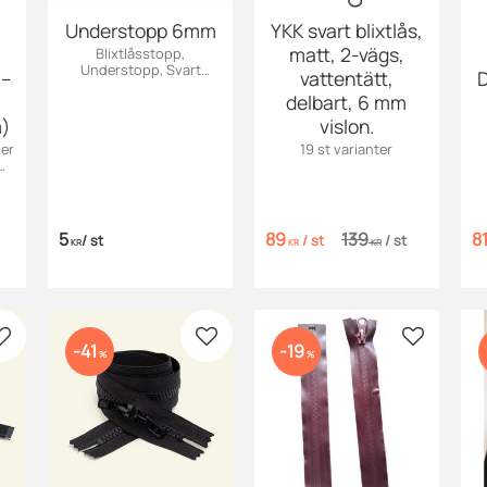
Understopp 6mm
YKK svart blixtlås,
matt, 2-vägs,
Blixtlåsstopp,
Understopp, Svart
 –
vattentätt,
D
Dessa understoppar
delbart, 6 mm
passar till spiral-, metall-
och vislonlås.
m)
vislon.
ver
19 st varianter
).
10
5
89
139
8
/
st
/
st
/
st
KR
KR
KR
Lägg till i favoriter
Lägg till i favoriter
Lägg till i
41
19
%
%