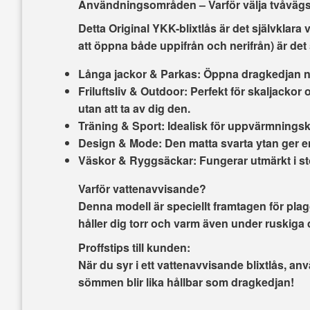
Användningsområden – Varför välja tvåväg
Detta
Original YKK-blixtlås
är det självklara 
att öppna både uppifrån och nerifrån) är det s
Långa jackor & Parkas:
Öppna dragkedjan nerif
Friluftsliv & Outdoor:
Perfekt för skaljackor 
utan att ta av dig den.
Träning & Sport:
Idealisk för uppvärmningskl
Design & Mode:
Den
matta svarta ytan
ger en
Väskor & Ryggsäckar:
Fungerar utmärkt i st
Varför vattenavvisande?
Denna modell är speciellt framtagen för pla
håller dig torr och varm även under ruskiga 
Proffstips till kunden:
När du syr i ett vattenavvisande blixtlås, a
sömmen blir lika hållbar som dragkedjan!