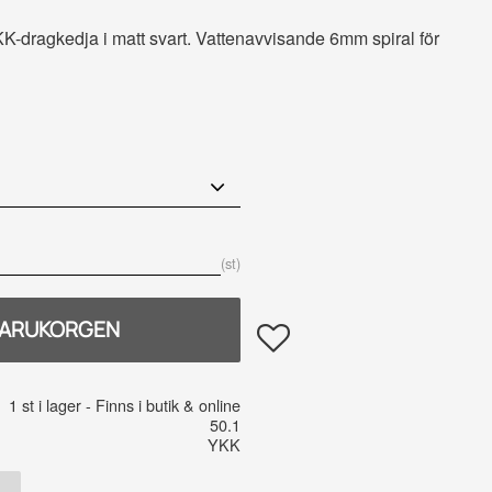
K-dragkedja i matt svart. Vattenavvisande 6mm spiral för
 pris:
st
Lägg till i favoriter
1 st i lager
50.1
YKK