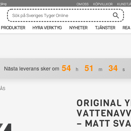
rjäng
OM OSS
KÖPVILLKOR
KUNDTJ
PRODUKTER
HYRA VERKTYG
NYHETER
TJÄNSTER
REA
54
51
33
Nästa leverans sker om
h
m
s
LÅS
ORIGINAL 
VATTENAVV
– MATT SV