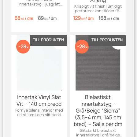
innertakstyg i ljusgrått
Krispigt vit finish! Smidigt
(3,5–4 mm). Säljs per dm
perforerat konstläder för
(0,1 m) — över 150 cm
bilinredning. Säljes per dm
68
89
129
168
bredd ger färre skarvar.
/
dm
/
dm
/
dm
/
dm
från Årjäng.
KR
KR
KR
KR
Beställ provbit.
Lägg till i favoriter
Lägg till 
28
28
%
%
Innertak Vinyl Slät
Bielastiskt
Vit – 140 cm bredd
Innertakstyg –
Grå/Beige “Sierra”
Förnya bilens interiör med
ett stilrent och slitstarkt
(3,5–4 mm, 145 cm
innertak i slät vit vinyl. Hög
bred) – Säljs per dm
kvalitet!
Slitstarkt bielastiskt
innertakstyg i grå/beige