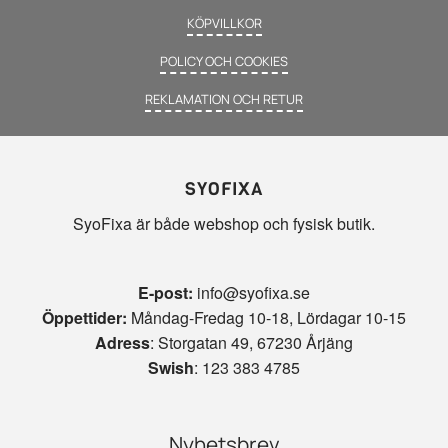
KÖPVILLKOR
POLICY OCH COOKIES
REKLAMATION OCH RETUR
SYOFIXA
SyoFixa är både webshop och fysisk butik.
E-post:
info@syofixa.se
Öppettider:
Måndag-Fredag 10-18, Lördagar 10-15
Adress
: Storgatan 49, 67230 Årjäng
Swish
: 123 383 4785
Nyhetsbrev