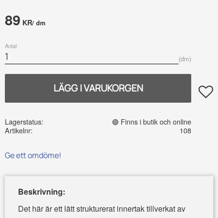
89
KR
/
dm
Antal
dm
Lägg t
Lagerstatus
🟢 Finns i butik och online
Artikelnr
108
Ge ett omdöme!
Beskrivning:
Det här är ett lätt strukturerat innertak tillverkat av