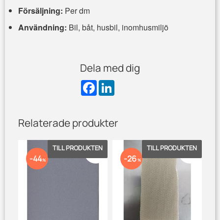
Försäljning:
Per dm
Användning:
Bil, båt, husbil, inomhusmiljö
Dela med dig
F
L
a
i
c
n
e
k
b
e
Relaterade produkter
o
d
o
I
k
n
Lägg till i favoriter
Lägg till 
44
26
%
%