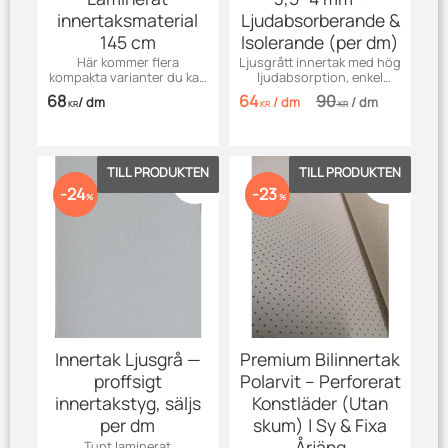
innertaksmaterial
Ljudabsorberande &
145 cm
Isolerande (per dm)
Här kommer flera
Ljusgrått innertak med hög
kompakta varianter du kan
ljudabsorption, enkel
använda där utrymmet är
installation – säljs per dm.
68
64
90
/
dm
/
dm
/
dm
begränsat — välj den som
KR
KR
KR
passar bäst.
Lägg till i favoriter
Lägg till 
24
23
%
%
Innertak Ljusgrå —
Premium Bilinnertak
proffsigt
Polarvit – Perforerat
innertakstyg, säljs
Konstläder (Utan
per dm
skum) | Sy & Fixa
Årjäng
Tunt laminerat