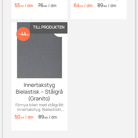
som passar perfekt i bilens
55
76
64
89
/
dm
/
dm
/
dm
/
dm
interiör.
KR
KR
KR
KR
Lägg till i favoriter
44
%
Innertakstyg
Bielastisk – Stålgrå
(Granito)
Förnya bilen med stålgrått
innertakstyg. Bielastiskt,
slitstarkt och enkelt att
50
89
/
dm
/
dm
forma. 145 cm.
KR
KR