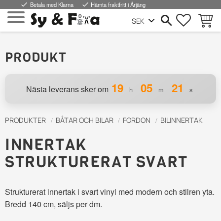
done
Betala med Klarna
done
Hämta fraktfritt i Årjäng
FAVORI
KUND
Meny
PRODUKT
19
05
20
Nästa leverans sker om
h
m
s
PRODUKTER
BÅTAR OCH BILAR
FORDON
BILINNERTAK
INNERTAK
STRUKTURERAT SVART
Strukturerat innertak i svart vinyl med modern och stilren yta.
Bredd 140 cm, säljs per dm.