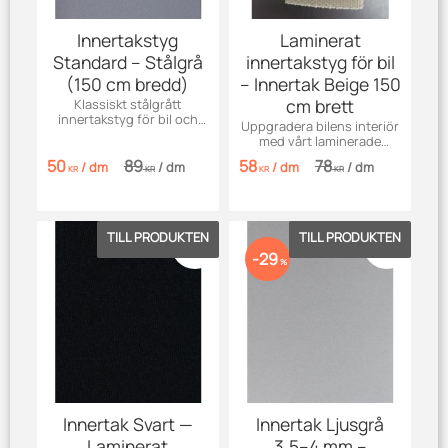
Innertakstyg
Laminerat
Standard – Stålgrå
innertakstyg för bil
(150 cm bredd)
– Innertak Beige 150
cm brett
Klassiskt stålgrått
innertakstyg för bil och
Uppgradera bilens interiör
båt. 150 cm bredd och 4
med vårt laminerade
mm tjocklek. Säljes per dm.
innertakstyg i beige.
50
89
58
78
/
dm
/
dm
/
dm
/
dm
Perfekt för hårda takskivor,
KR
KR
KR
KR
lätt att limma och 150 cm
brett för flexibel monteri
Lägg till i favoriter
Lägg till 
29
%
Innertak Svart —
Innertak Ljusgrå
Laminerat
3,5–4 mm –