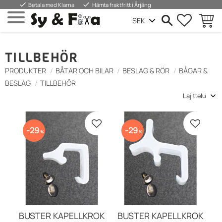
done
done
Betala med Klarna
Hämta fraktfritt i Årjäng
SUOSIKIT
OSTOS
Valikko
TILLBEHÖR
PRODUKTER
BÅTAR OCH BILAR
BESLAG & RÖR
BÅGAR &
BESLAG
TILLBEHÖR
Valitse lajittelutapa
Lisää suosikiksi
Lisää s
29
29
%
%
BUSTER KAPELLKROK
BUSTER KAPELLKROK