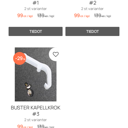
#1
#2
2 st varianter
2 st varianter
99
139
99
139
/
kpl
/
kpl
/
kpl
/
kpl
KR
KR
KR
KR
TIEDOT
TIEDOT
Lisää suosikiksi
29
%
BUSTER KAPELLKROK
#3
2 st varianter
99
139
/
kpl
/
kpl
KR
KR