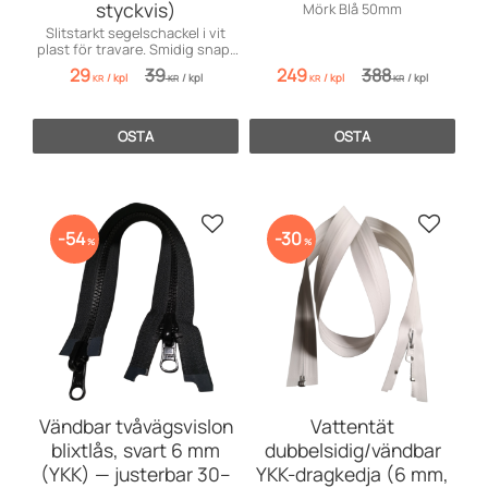
styckvis)
Mörk Blå 50mm
Slitstarkt segelschackel i vit
plast för travare. Smidig snap-
on-montering helt utan
29
39
249
388
/
kpl
/
kpl
/
kpl
/
kpl
verktyg.
KR
KR
KR
KR
OSTA
OSTA
Lisää suosikiksi
Lisää s
54
30
%
%
Vändbar tvåvägsvislon
Vattentät
blixtlås, svart 6 mm
dubbelsidig/vändbar
(YKK) — justerbar 30–
YKK-dragkedja (6 mm,