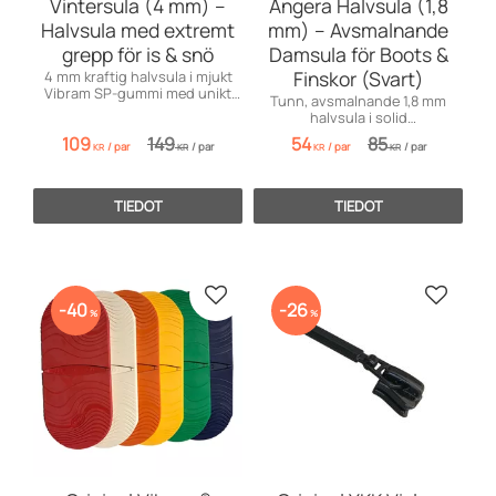
Vintersula (4 mm) –
Angera Halvsula (1,8
Halvsula med extremt
mm) – Avsmalnande
grepp för is & snö
Damsula för Boots &
Finskor (Svart)
4 mm kraftig halvsula i mjukt
Vibram SP-gummi med unikt
Tunn, avsmalnande 1,8 mm
"Claw"-mönster för maximalt
halvsula i solid
grepp på is och snö.
gummiblandning. Perfekt
109
149
54
85
/
par
/
par
/
par
/
par
halkskydd för eleganta
KR
KR
KR
KR
damskor!
TIEDOT
TIEDOT
Lisää suosikiksi
Lisää s
40
26
%
%