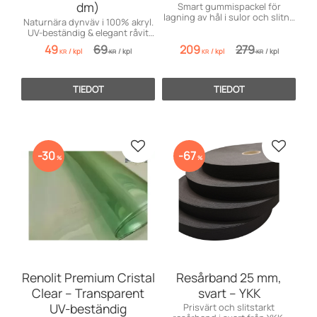
dm)
Smart gummispackel för
lagning av hål i sulor och slitna
Naturnära dynväv i 100% akryl.
kanter. Passar alla material!
UV-beständig & elegant råvit
look. Säljs per dm (10 cm).
49
69
209
279
/
kpl
/
kpl
/
kpl
/
kpl
KR
KR
KR
KR
TIEDOT
TIEDOT
Lisää suosikiksi
Lisää s
30
67
%
%
Renolit Premium Cristal
Resårband 25 mm,
Clear – Transparent
svart – YKK
UV-beständig
Prisvärt och slitstarkt