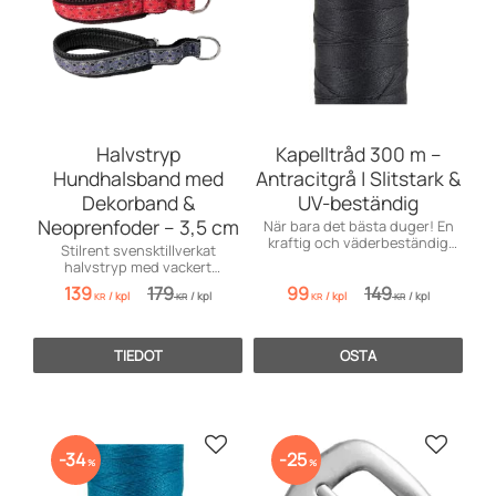
Halvstryp
Kapelltråd 300 m –
Hundhalsband med
Antracitgrå | Slitstark &
Dekorband &
UV-beständig
Neoprenfoder – 3,5 cm
När bara det bästa duger! En
kraftig och väderbeständig
Stilrent svensktillverkat
kapelltråd i elegant antracitgrå
halvstryp med vackert
nyans – perfekt för sömnad av
dekorband och mjukt,
139
179
99
149
båtkapell, markiser, presenning
/
kpl
/
kpl
/
kpl
/
kpl
vattenavvisande neoprenfoder.
KR
KR
KR
KR
TIEDOT
OSTA
Lisää suosikiksi
Lisää s
34
25
%
%