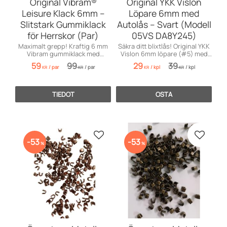
Original Vibram®
Original YKK Vislon
Leisure Klack 6mm –
Löpare 6mm med
Slitstark Gummiklack
Autolås – Svart (Modell
för Herrskor (Par)
05VS DA8Y245)
Maximalt grepp! Kraftig 6 mm
Säkra ditt blixtlås! Original YKK
Vibram gummiklack med
Vislon 6mm löpare (#5) med
differentierad design för höger
autolås som förhindrar att det
59
99
29
39
/
par
/
par
/
kpl
/
kpl
och vänster sko.
glider.
KR
KR
KR
KR
TIEDOT
OSTA
Lisää suosikiksi
Lisää s
53
53
%
%