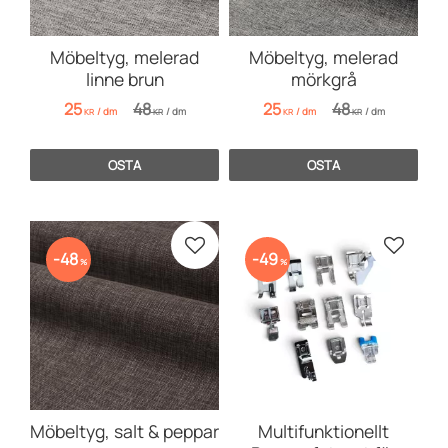
Möbeltyg, melerad
Möbeltyg, melerad
linne brun
mörkgrå
25
48
25
48
/
dm
/
dm
/
dm
/
dm
KR
KR
KR
KR
OSTA
OSTA
Lisää suosikiksi
Lisää s
48
49
%
%
Möbeltyg, salt & peppar
Multifunktionellt