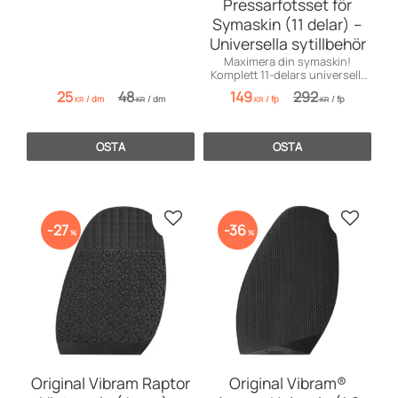
Pressarfotsset för
Symaskin (11 delar) –
Universella sytillbehör
Maximera din symaskin!
Komplett 11-delars universellt
pressarfotsset för kreativa DIY-
25
48
149
292
/
dm
/
dm
/
fp
/
fp
projekt.
KR
KR
KR
KR
OSTA
OSTA
Lisää suosikiksi
Lisää s
27
36
%
%
Original Vibram Raptor
Original Vibram®