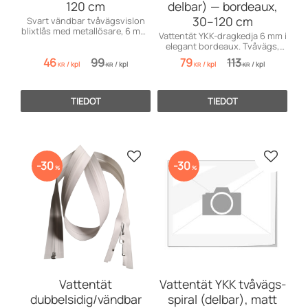
120 cm
delbar) — bordeaux,
30–120 cm
Svart vändbar tvåvägsvislon
blixtlås med metallösare, 6 mm,
Vattentät YKK-dragkedja 6 mm i
justerbar från 30–120 cm i steg
elegant bordeaux. Tvåvägs,
om 5 cm. Perfekt för jackor,
delbar och
46
99
79
113
väskor och textilprojekt.
/
kpl
/
kpl
/
kpl
/
kpl
vändbar/dubbelsidig. Finns i
KR
KR
KR
KR
längder 30–120 cm i steg om 5
cm. Perfekt för jackor
TIEDOT
TIEDOT
Lisää suosikiksi
Lisää s
30
30
%
%
Vattentät
Vattentät YKK tvåvägs-
dubbelsidig/vändbar
spiral (delbar), matt