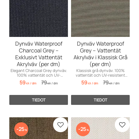
Dynväv Waterproof
Dynväv Waterproof
Charcoal Grey –
Grey – Vattentät
Exklusivt Vattentät
Akrylväv i Klassisk Grå
Akrylväv (per dm)
(per dm)
Elegant Charcoal Grey dynväv.
Klassisk grå dynväv. 100%
100% vattentät och UV-
vattentät och UV-resistent
resistent för båtdynor och
premiumväv för slitstarka
59
79
59
79
/
dm
/
dm
/
dm
/
dm
utemöbler i toppklass.
båtdynor och utemöbler.
KR
KR
KR
KR
TIEDOT
TIEDOT
Lisää suosikiksi
Lisää s
25
25
%
%