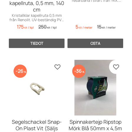
resårband i svart från YKK.
kapellruta, 0,5 mm, 140
Perfekt för kläder, DIY-projekt
cm
och hemmasömnad.
Kristallklar kapellruta 0,5 mm
från Renolit. UV-beständig PVC
för båtkapell och väderskydd.
175
250
5
15
/
kpl
/
kpl
/
meter
/
meter
KR
KR
KR
KR
TIEDOT
OSTA
Lisää suosikiksi
Lisää s
26
36
%
%
Segelschackel Snap-
Spinnakertejp Ripstop
On Plast Vit (Säljs
Mörk Blå 50mm x 4,5m