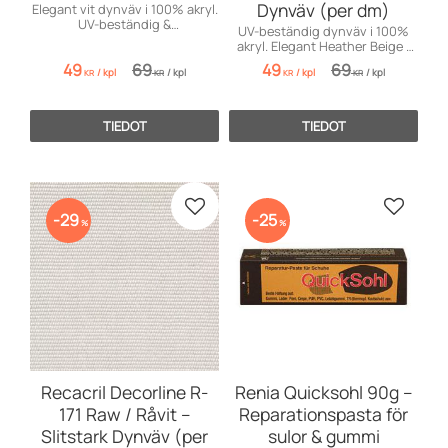
Dynväv (per dm)
Elegant vit dynväv i 100% akryl.
UV-beständig &
UV-beständig dynväv i 100%
smutsavvisande. Säljs per dm
akryl. Elegant Heather Beige /
(10 cm).
Ljungbeige. Säljs per dm (10
49
69
49
69
/
kpl
/
kpl
/
kpl
/
kpl
cm).
KR
KR
KR
KR
TIEDOT
TIEDOT
Lisää suosikiksi
Lisää s
29
25
%
%
Recacril Decorline R-
Renia Quicksohl 90g –
171 Raw / Råvit –
Reparationspasta för
Slitstark Dynväv (per
sulor & gummi