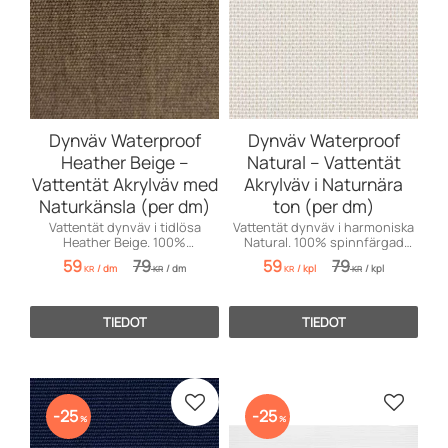
Dynväv Waterproof
Dynväv Waterproof
Heather Beige –
Natural – Vattentät
Vattentät Akrylväv med
Akrylväv i Naturnära
Naturkänsla (per dm)
ton (per dm)
Vattentät dynväv i tidlösa
Vattentät dynväv i harmoniska
Heather Beige. 100%
Natural. 100% spinnfärgad
spinnfärgad akryl för maximal
akryl med naturlig look och
59
79
59
79
/
dm
/
dm
/
kpl
/
kpl
hållbarhet och stil.
maximalt väderskydd.
KR
KR
KR
KR
TIEDOT
TIEDOT
Lisää suosikiksi
Lisää s
25
25
%
%