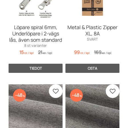
Löpare spiral 6mm,
Metal & Plastic Zipper
Underlöpare i 2-vägs
XL, 8A
lås, även som standard
SVART
8 st varianter
15
21
99
169
/
kpl
/
kpl
/
kpl
/
kpl
KR
KR
KR
KR
TIEDOT
OSTA
Lisää suosikiksi
Lisää s
48
48
%
%