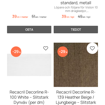
standard, metall
Löpare och följare för Vislon 10
mm dragkedjor,
standardmodell. Finns i svart
39
51
39
49
/
meter
/
meter
/
kpl
/
kpl
och vit. Hög kvalitet och enkel
KR
KR
KR
KR
montering.
OSTA
TIEDOT
Lisää suosikiksi
Lisää s
29
29
%
%
Recacril Decorline R-
Recacril Decorline R-
100 White – Slitstark
139 Heather Beige /
Dynväv (per dm)
Ljungbeige – Slitstark