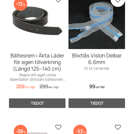
Lisää suosikiksi
Lisää s
13
%
Bältesrem i Äkta Läder
Blixtlås Vislon Delbar
för egen tillverkning
6,6mm
(Längd 125–140 cm)
10 st varianter
Skapa ditt eget unika
läderbälte! Slitstark bältesrem i
äkta läder av högsta kvalitet.
259
299
99
/
kpl
/
kpl
/
kpl
KR
KR
KR
TIEDOT
TIEDOT
Lisää suosikiksi
Lisää s
38
53
%
%