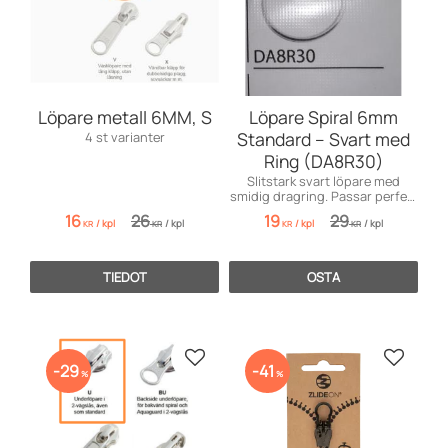
Löpare metall 6MM, S
Löpare Spiral 6mm
Standard – Svart med
4 st varianter
Ring (DA8R30)
Slitstark svart löpare med
smidig dragring. Passar perfekt
till 6mm spiralblixtlås.
16
26
19
29
/
kpl
/
kpl
/
kpl
/
kpl
KR
KR
KR
KR
TIEDOT
OSTA
Lisää suosikiksi
Lisää s
29
41
%
%