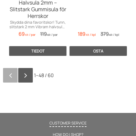
Halvsula 2mm –
Slitstark Gummisula för
Herrskor
Skydda dina favoritskor! Tunn,
slitstark 2 mm Vibram halvsula i
solid gummi för herrskor.
69
119
189
379
/
par
/
par
/
kpl
/
kpl
KR
KR
KR
KR
TIEDOT
OSTA
1–
48
/
60
CUSTOMER SERVICE
HOW DO I SHOP?