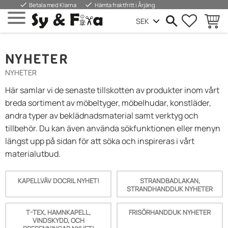
done
done
Betala med Klarna
Hämta fraktfritt i Årjäng
SUOSIKIT
OSTOS
Valikko
NYHETER
NYHETER
Här samlar vi de senaste tillskotten av produkter inom vårt
breda sortiment av möbeltyger, möbelhudar, konstläder,
andra typer av beklädnadsmaterial samt verktyg och
tillbehör. Du kan även använda sökfunktionen eller menyn
längst upp på sidan för att söka och inspireras i vårt
materialutbud.
KAPELLVÄV DOCRIL NYHET!
STRANDBADLAKAN,
STRANDHANDDUK NYHETER
T-TEX, HAMNKAPELL,
FRISÖRHANDDUK NYHETER
VINDSKYDD, OCH