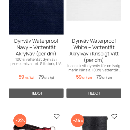
Dynväv Waterproof
Dynväv Waterproof
Navy – Vattentät
White – Vattentät
Akrylväv (per dm)
Akrylväv i Krispigt Vitt
(per dm)
100% vattentät dynväv i
premiumkvalitet. Slitstark, UV-
Klassisk vit dynväv för en lyxig
resistent och perfekt matchad
marin känsla. 100% vattentät,
för båt & uteliv.
UV-resistent och sval även i
59
79
59
79
/
kpl
/
kpl
/
dm
/
dm
direkt solljus.
KR
KR
KR
KR
TIEDOT
TIEDOT
Lisää suosikiksi
Lisää s
22
34
%
%