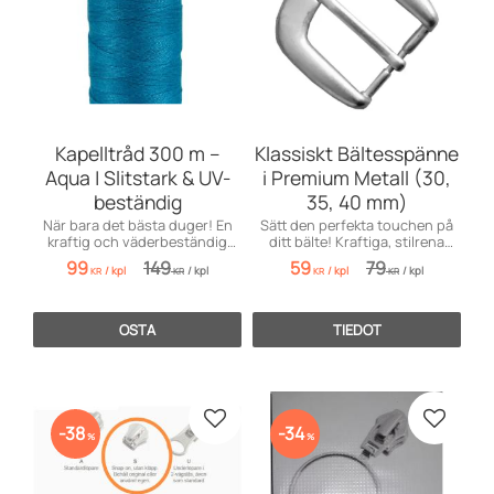
Kapelltråd 300 m –
Klassiskt Bältesspänne
Aqua | Slitstark & UV-
i Premium Metall (30,
beständig
35, 40 mm)
När bara det bästa duger! En
Sätt den perfekta touchen på
kraftig och väderbeständig
ditt bälte! Kraftiga, stilrena
kapelltråd i klar aquafärg –
metallspännen i fyra lyxiga
99
149
59
79
/
kpl
/
kpl
/
kpl
/
kpl
perfekt för sömnad av
finishar.
KR
KR
KR
KR
båtkapell, markiser, presenning.
OSTA
TIEDOT
Lisää suosikiksi
Lisää s
38
34
%
%