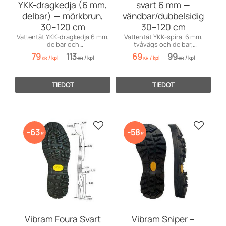
YKK-dragkedja (6 mm,
svart 6 mm —
delbar) — mörkbrun,
vändbar/dubbelsidig
30–120 cm
30–120 cm
Vattentät YKK-dragkedja 6 mm,
Vattentät YKK-spiral 6 mm,
delbar och
tvåvägs och delbar,
vändbar/dubbelsidig i
vändbar/dubbelsidig. Justerbar
79
113
69
99
/
kpl
/
kpl
/
kpl
/
kpl
mörkbrunt. Längder 30–120 cm
30–120 cm i steg om 5 cm.
KR
KR
KR
KR
i steg om 5 cm. Perfekt för
Perfekt för kapell, regnjackor,
ytterkläder, väskor och båtkap
båttillämpning
TIEDOT
TIEDOT
Lisää suosikiksi
Lisää s
63
58
%
%
Vibram Foura Svart
Vibram Sniper –