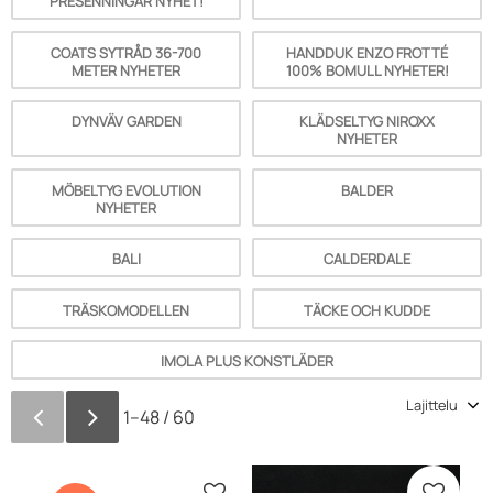
PRESENNINGAR NYHET!
COATS SYTRÅD 36-700
HANDDUK ENZO FROTTÉ
METER NYHETER
100% BOMULL NYHETER!
DYNVÄV GARDEN
KLÄDSELTYG NIROXX
NYHETER
MÖBELTYG EVOLUTION
BALDER
NYHETER
BALI
CALDERDALE
TRÄSKOMODELLEN
TÄCKE OCH KUDDE
IMOLA PLUS KONSTLÄDER
Valitse lajittelutapa
1–
48
/
60