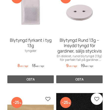
Blytyngd fyrkant i tyg
Blytyngd Rund 13g –
13g
Insydd tyngd för
gardiner, säljs styckvis
tyngder
En diskret, rund blytyngd (13g)
för perfekt fall på gardiner.
Säljs styckvis hos Sy & Fixa.
8
13
9
19
/
kpl
/
kpl
/
kpl
/
kpl
KR
KR
KR
KR
OSTA
OSTA
Lisää suosikiksi
Lisää s
25
25
%
%