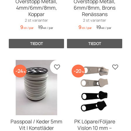
Överstopp Metall,
Överstopp Metall,
4mm/6mm/8mm,
6mm/8mm, Brons
Koppar
Renässans
2 st varianter
2 st varianter
9
19
9
19
/
par
/
par
/
par
/
par
KR
KR
KR
KR
TIEDOT
TIEDOT
Lisää suosikiksi
Lisää s
24
20
%
%
Passpoal / Keder 5mm
PK Löpare/Följare
Vit I Konstläder
Vislon 10 mm –