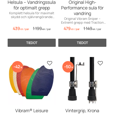
Helsula – Vandringssula
Original High-
för optimalt grepp
Performance sula för
vandring
Komplett helsula för maximalt
skydd och självrengörande
Original Vibram Sniper –
grepp till dina
Extremt grepp med Traction
vandringskängor. Upplev
Lug™ för vandring i tuff och
439
1 199
479
1 149
komfort och säkerhet i varje
/
par
/
par
/
par
/
par
våt terräng.
KR
KR
KR
KR
steg!
TIEDOT
TIEDOT
Lisää suosikiksi
Lisää s
42
50
%
%
Vibram® Leisure
Vintergrip, Krona