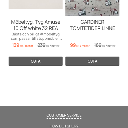
Möbeltyg, Tyg Amuse
GARDINER
10 Off white 32 REA
TOMTETIDER LINNE
Bästa och billigt #möbeltyg
som passar till stoppmöbler i
såväl hem som offentlig miljö
139
239
99
169
/
meter
/
meter
/
meter
/
meter
samt i båt och husvagn.
KR
KR
KR
KR
OSTA
OSTA
CUSTOMER SERVICE
HOW DO I SHOP?