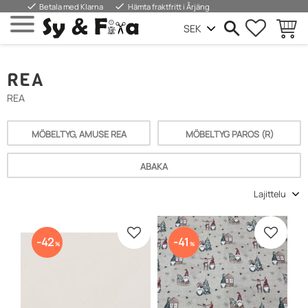
done
done
Betala med Klarna
Hämta fraktfritt i Årjäng
SUOSIKIT
OSTOS
Valikko
REA
REA
MÖBELTYG, AMUSE REA
MÖBELTYG PAROS (R)
ABAKA
Valitse lajittelutapa
Lisää suosikiksi
Lisää s
42
41
%
%