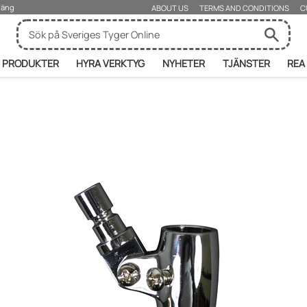
rjäng
ABOUT US
TERMS AND CONDITIONS
C
PRODUKTER
HYRA VERKTYG
NYHETER
TJÄNSTER
REA