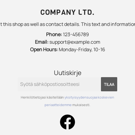
COMPANY LTD.
 this shop as well as contact details. This text and information
Phone:
123-456789
Email:
support@example.com
Open Hours:
Monday-Friday, 10-16
Uutiskirje
TILAA
Henkilötietojasi käsitellään
yksityisyydensuojaa koskevien
periaatteidemme
mukaisesti.