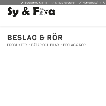
done
done
done
Betala med Klarna
Snabb leverans
Hämta fraktfritt i Å
BESLAG & RÖR
PRODUKTER
BÅTAR OCH BILAR
BESLAG & RÖR