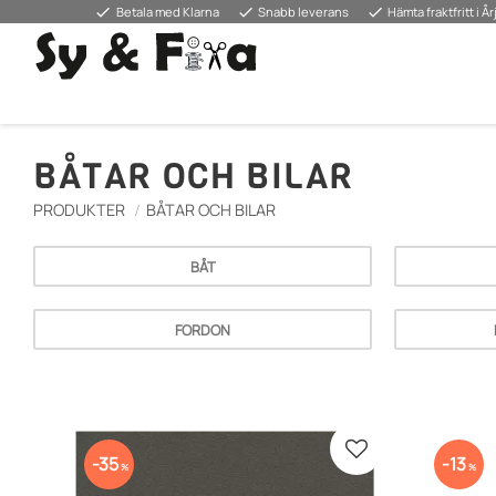
done
done
done
Betala med Klarna
Snabb leverans
Hämta fraktfritt i Å
BÅTAR OCH BILAR
PRODUKTER
BÅTAR OCH BILAR
BÅT
FORDON
Lisää suosikiksi
35
13
%
%