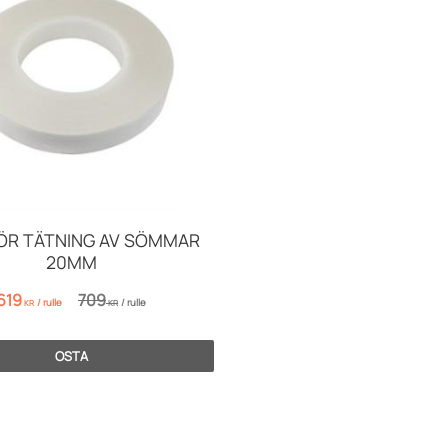
FÖR TÄTNING AV SÖMMAR
20MM
619
709
/
rulle
/
rulle
KR
KR
OSTA