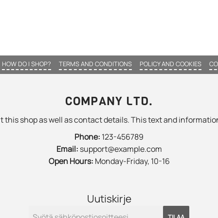
HOW DO I SHOP?
TERMS AND CONDITIONS
POLICY AND COOKIES
CO
COMPANY LTD.
 this shop as well as contact details. This text and information
Phone:
123-456789
Email:
support@example.com
Open Hours:
Monday-Friday, 10-16
Uutiskirje
TILAA