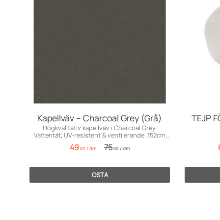
Kapellväv – Charcoal Grey (Grå)
TEJP 
Högkvalitativ kapellväv i Charcoal Grey.
Vattentät, UV-resistent & ventilerande. 152cm
bred.
49
75
/
dm
/
dm
KR
KR
OSTA