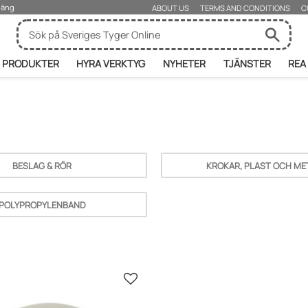
rjäng
ABOUT US
TERMS AND CONDITIONS
C
PRODUKTER
HYRA VERKTYG
NYHETER
TJÄNSTER
REA
BESLAG & RÖR
KROKAR, PLAST OCH ME
POLYPROPYLENBAND
Lisää suosikiksi