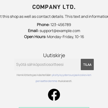
COMPANY LTD.
 this shop as well as contact details. This text and information
Phone:
123-456789
Email:
support@example.com
Open Hours:
Monday-Friday, 10-16
Uutiskirje
TILAA
Henkilötietojasi käsitellään
yksityisyydensuojaa koskevien
periaatteidemme
mukaisesti.