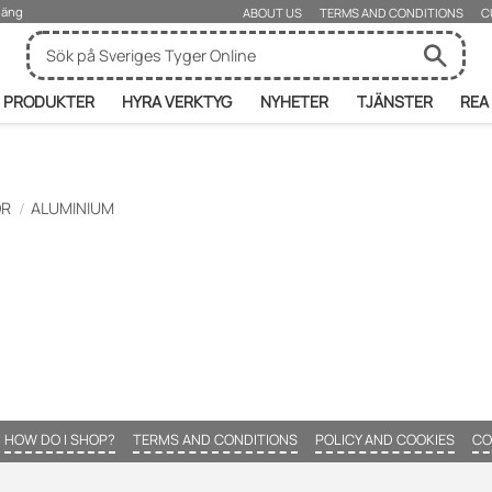
rjäng
ABOUT US
TERMS AND CONDITIONS
C
PRODUKTER
HYRA VERKTYG
NYHETER
TJÄNSTER
REA
ÖR
ALUMINIUM
HOW DO I SHOP?
TERMS AND CONDITIONS
POLICY AND COOKIES
CO