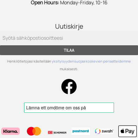
Open Hours:
Monday-Friday, 10-16
Uutiskirje
TILAA
Henkilötietojasi käsitellään
yksityisyydensuojaa koskevien periaatteidemme
mukaisesti.