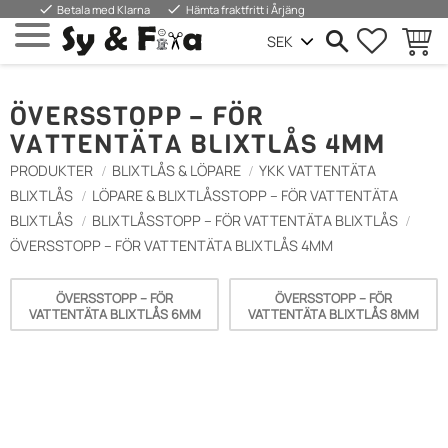
done
done
Betala med Klarna
Hämta fraktfritt i Årjäng
SUOSIKIT
OSTOS
Valikko
ÖVERSSTOPP – FÖR
VATTENTÄTA BLIXTLÅS 4MM
PRODUKTER
BLIXTLÅS & LÖPARE
YKK VATTENTÄTA
BLIXTLÅS
LÖPARE & BLIXTLÅSSTOPP – FÖR VATTENTÄTA
BLIXTLÅS
BLIXTLÅSSTOPP – FÖR VATTENTÄTA BLIXTLÅS
ÖVERSSTOPP – FÖR VATTENTÄTA BLIXTLÅS 4MM
ÖVERSSTOPP – FÖR
ÖVERSSTOPP – FÖR
VATTENTÄTA BLIXTLÅS 6MM
VATTENTÄTA BLIXTLÅS 8MM