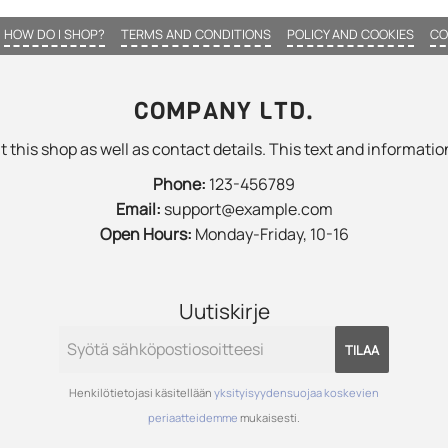
HOW DO I SHOP?
TERMS AND CONDITIONS
POLICY AND COOKIES
CO
COMPANY LTD.
 this shop as well as contact details. This text and information
Phone:
123-456789
Email:
support@example.com
Open Hours:
Monday-Friday, 10-16
Uutiskirje
TILAA
Henkilötietojasi käsitellään
yksityisyydensuojaa koskevien
periaatteidemme
mukaisesti.