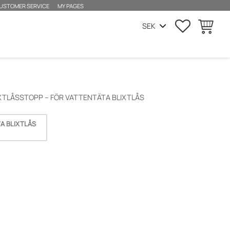
USTOMER SERVICE
MY PAGES
SUOSIKIT
OSTOSKO
XTLÅSSTOPP – FÖR VATTENTÄTA BLIXTLÅS
A BLIXTLÅS