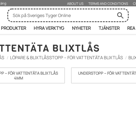
rjäng
ABOUT US
TERMS AND CONDITIONS
C
PRODUKTER
HYRA VERKTYG
NYHETER
TJÄNSTER
REA
ATTENTÄTA BLIXTLÅS
ÅS
LÖPARE & BLIXTLÅSSTOPP – FÖR VATTENTÄTA BLIXTLÅS
BLI
P – FÖR VATTENTÄTA BLIXTLÅS
UNDERSTOPP – FÖR VATTENTÄT
4MM