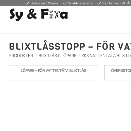
done
done
done
Betala med Klarna
Snabb leverans
Hämta fraktfritt i Å
BLIXTLÅSSTOPP – FÖR V
PRODUKTER
BLIXTLÅS & LÖPARE
YKK VATTENTÄTA BLIXTL
LÖPARE – FÖR VATTENTÄTA BLIXTLÅS
ÖVERSSTOP