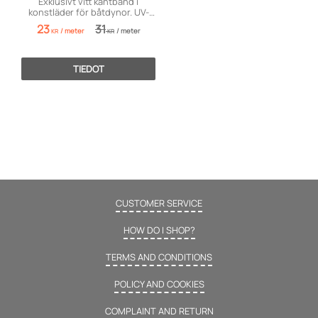
Exklusivt vitt kantband i
konstläder för båtdynor. UV-
tåligt och proffskvalitet för
23
31
/
meter
/
meter
havet.
KR
KR
TIEDOT
CUSTOMER SERVICE
HOW DO I SHOP?
TERMS AND CONDITIONS
POLICY AND COOKIES
COMPLAINT AND RETURN