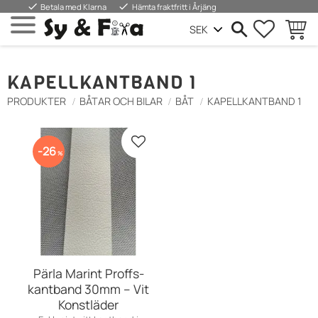
done
done
Betala med Klarna
Hämta fraktfritt i Årjäng
SUOSIKIT
OSTOS
Valikko
KAPELLKANTBAND 1
PRODUKTER
BÅTAR OCH BILAR
BÅT
KAPELLKANTBAND 1
Lisää suosikiksi
26
%
Pärla Marint Proffs-
kantband 30mm – Vit
Konstläder