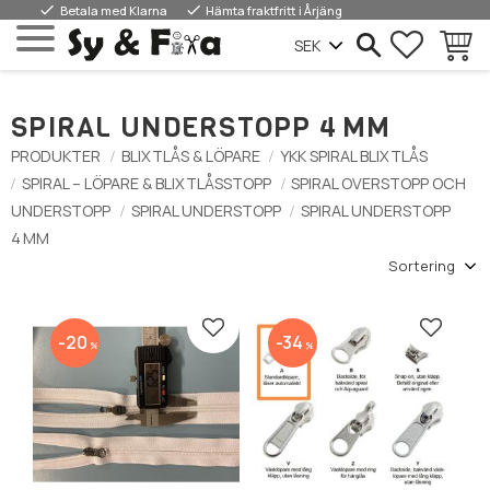
done
done
Betala med Klarna
Hämta fraktfritt i Årjäng
FAVORIT
KUNDV
Meny
SPIRAL UNDERSTOPP 4 MM
PRODUKTER
BLIXTLÅS & LÖPARE
YKK SPIRAL BLIXTLÅS
SPIRAL – LÖPARE & BLIXTLÅSSTOPP
SPIRAL OVERSTOPP OCH
UNDERSTOPP
SPIRAL UNDERSTOPP
SPIRAL UNDERSTOPP
4 MM
Välj sortering
Lägg till i favoriter
Lägg till
20
34
%
%