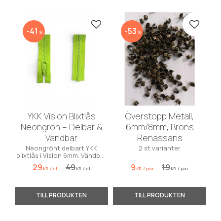
Lägg till i favoriter
Lägg till
41
53
%
%
YKK Vislon Blixtlås
Överstopp Metall,
Neongrön – Delbar &
6mm/8mm, Brons
Vändbar
Renässans
Neongrönt delbart YKK
2 st varianter
blixtlås i Vislon 6mm. Vändbar
funktion för vändbara jackor.
29
49
9
19
/
st
/
st
/
par
/
par
Färgkod 535.
KR
KR
KR
KR