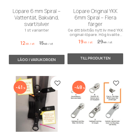
Löpare 6 mm Spiral –
Löpare Original YKK
Vattentät, Bakvänd,
6mm Spiral – Flera
svart/silver
färger
1 st varianter
Ge ditt blixtlås nytt liv med YKK
original-löpare. Hög kvalitet
för 6mm spirallås.
19
29
12
15
/
st
/
st
KR
KR
/
st
/
st
KR
KR
Lägg till i favoriter
Lägg till
41
48
%
%