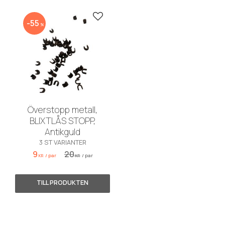
Lägg till i favoriter
55
%
Överstopp metall,
BLIXTLÅS STOPP,
Antikguld
3 ST VARIANTER
9
20
/
par
/
par
KR
KR