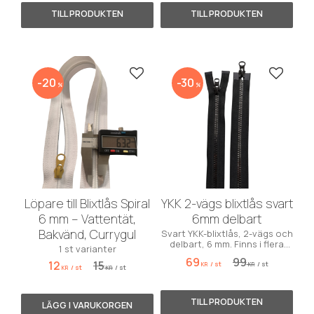
Lägg till i favoriter
Lägg till
20
30
%
%
Löpare till Blixtlås Spiral
YKK 2-vägs blixtlås svart
6 mm – Vattentät,
6mm delbart
Bakvänd, Currygul
Svart YKK-blixtlås, 2-vägs och
delbart, 6 mm. Finns i flera
1 st varianter
längder. Perfekt för jackor,
69
99
12
15
väskor och plagg.
/
st
/
st
KR
KR
/
st
/
st
KR
KR