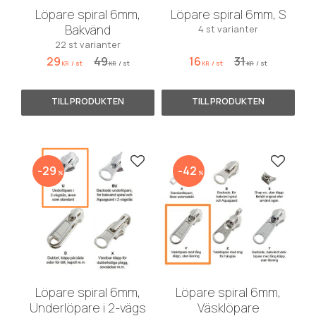
Löpare spiral 6mm,
Löpare spiral 6mm, S
Bakvänd
4 st varianter
22 st varianter
29
49
16
31
/
st
/
st
/
st
/
st
KR
KR
KR
KR
Lägg till i favoriter
Lägg till
29
42
%
%
Löpare spiral 6mm,
Löpare spiral 6mm,
Underlöpare i 2-vägs
Väsklöpare