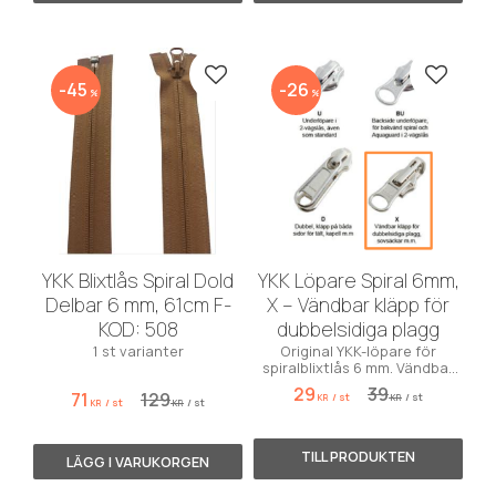
Lägg till i favoriter
Lägg till
45
26
%
%
YKK Blixtlås Spiral Dold
YKK Löpare Spiral 6mm,
Delbar 6 mm, 61cm F-
X – Vändbar kläpp för
KOD: 508
dubbelsidiga plagg
1 st varianter
Original YKK-löpare för
spiralblixtlås 6 mm. Vändbar
kläpp för jackor, sovsäckar
29
39
71
129
/
st
/
st
och väskor. Hög kvalitet, mjuk
KR
KR
/
st
/
st
KR
KR
gång – finns i flera färger.