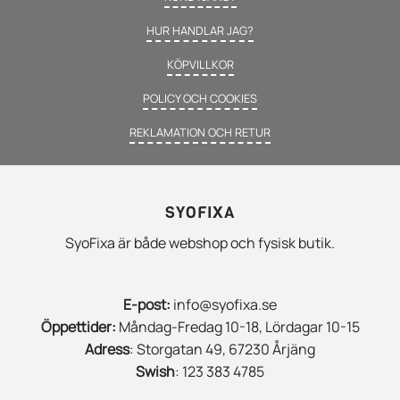
HUR HANDLAR JAG?
KÖPVILLKOR
POLICY OCH COOKIES
REKLAMATION OCH RETUR
SYOFIXA
SyoFixa är både webshop och fysisk butik.
E-post:
info@syofixa.se
Öppettider:
Måndag-Fredag 10-18, Lördagar 10-15
Adress
: Storgatan 49, 67230 Årjäng
Swish
: 123 383 4785