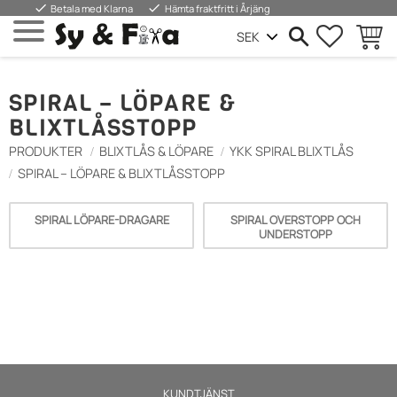
done
done
Betala med Klarna
Hämta fraktfritt i Årjäng
FAVORIT
KUND
Meny
SPIRAL – LÖPARE &
BLIXTLÅSSTOPP
PRODUKTER
BLIXTLÅS & LÖPARE
YKK SPIRAL BLIXTLÅS
SPIRAL – LÖPARE & BLIXTLÅSSTOPP
SPIRAL LÖPARE-DRAGARE
SPIRAL OVERSTOPP OCH
UNDERSTOPP
KUNDTJÄNST