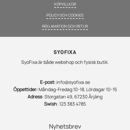
KÖPVILLKOR
POLICY OCH COOKIES
REKLAMATION OCH RETUR
SYOFIXA
SyoFixa är både webshop och fysisk butik.
E-post:
info@syofixa.se
Öppettider:
Måndag-Fredag 10-18, Lördagar 10-15
Adress
: Storgatan 49, 67230 Årjäng
Swish
: 123 383 4785
Nyhetsbrev