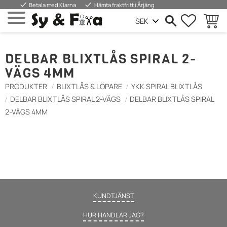
done
done
Betala med Klarna
Hämta fraktfritt i Årjäng
FAVORIT
KUND
Meny
DELBAR BLIXTLÅS SPIRAL 2-
VÄGS 4MM
PRODUKTER
BLIXTLÅS & LÖPARE
YKK SPIRAL BLIXTLÅS
DELBAR BLIXTLÅS SPIRAL 2-VÄGS
DELBAR BLIXTLÅS SPIRAL
2-VÄGS 4MM
KUNDTJÄNST
HUR HANDLAR JAG?