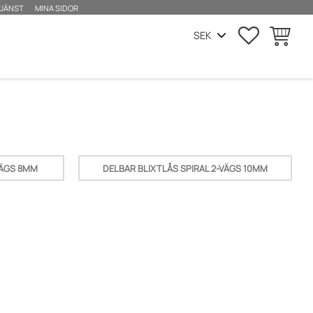
JÄNST
MINA SIDOR
FAVORITER
KUNDVA
VÄGS 8MM
DELBAR BLIXTLÅS SPIRAL 2-VÄGS 10MM