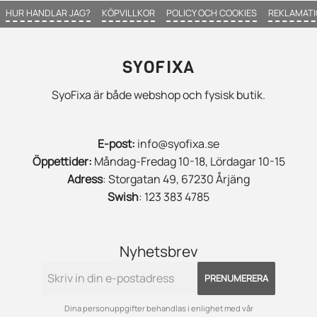
HUR HANDLAR JAG?
KÖPVILLKOR
POLICY OCH COOKIES
REKLAMATI
SYOFIXA
SyoFixa är både webshop och fysisk butik.
E-post:
info@syofixa.se
Öppettider:
Måndag-Fredag 10-18, Lördagar 10-15
Adress
: Storgatan 49, 67230 Årjäng
Swish
: 123 383 4785
Nyhetsbrev
PRENUMERERA
Dina personuppgifter behandlas i enlighet med vår