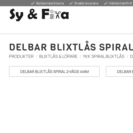
done
done
done
Betala med Klarna
Snabb leverans
Hämta fraktfritt 
DELBAR BLIXTLÅS SPIRAL
PRODUKTER
BLIXTLÅS & LÖPARE
YKK SPIRAL BLIXTLÅS
D
DELBAR BLIXTLÅS SPIRAL 2-VÄGS 4MM
DELBAR 