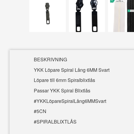
BESKRIVNING
YKK Löpare Spiral Lång 6MM Svart
Löpare till 6mm Spiralblixtlås
Passar YKK Spiral Blixtlås
#YKKLöpareSpiralLång6MMSvart
#5CN
#SPIRALBLIXTLÅS