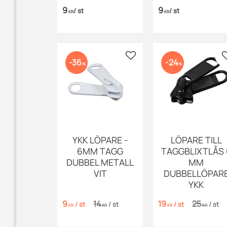
9
9
/
st
/
st
KR
KR
Lägg till i favoriter
36
24
%
%
YKK LÖPARE -
LÖPARE TILL
6MM TAGG
TAGGBLIXTLÅS 
DUBBEL METALL
MM
VIT
DUBBELLÖPAR
YKK
9
14
19
25
/
st
/
st
/
st
/
st
KR
KR
KR
KR