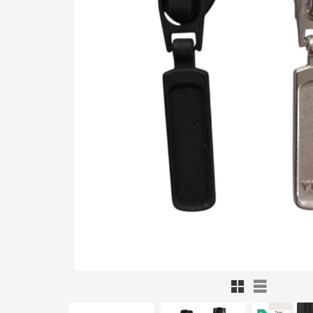
Rutnätsvy
Listvy