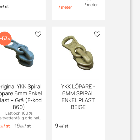
Det perfekta valet för
/
meter
kläder, väskor och
/
st
/
meter
KR
friluftsliv!
 favoriter
Lägg till i favoriter
Lägg till i favoriter
53
%
riginal YKK Spiral
YKK LÖPARE -
öpare 6mm Enkel
6MM SPIRAL
last – Grå (F-kod
ENKEL PLAST
860)
BEIGE
Lätt och 100 %
altvattentålig original-
löpare från YKK i plast
19
9
/
st
/
st
/
st
ör 6 mm spiralblixtlås.
KR
KR
KR