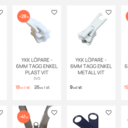
Lägg till i favoriter
Lägg till i favoriter
Lägg till i
28
%
YKK LÖPARE -
YKK LÖPARE -
6MM TAGG ENKEL
6MM TAGG ENKEL
6
PLAST VIT
METALL VIT
5VS
18
25
9
1
/
st
/
st
/
st
KR
KR
KR
Lägg till i favoriter
Lägg till i favoriter
Lägg till i
41
%