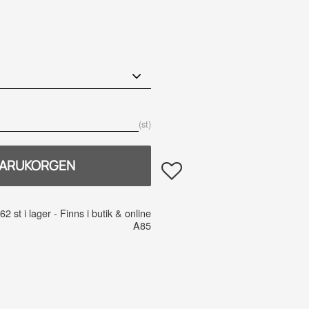
is:
st
Lägg till i favoriter
62 st i lager
A85