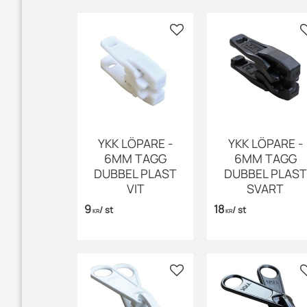
Lägg till i favoriter
YKK LÖPARE -
YKK LÖPARE -
6MM TAGG
6MM TAGG
DUBBEL PLAST
DUBBEL PLAST
VIT
SVART
9
18
/
st
/
st
KR
KR
Lägg till i favoriter