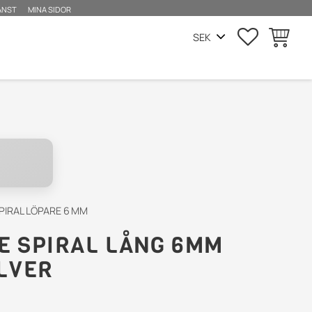
ÄNST
MINA SIDOR
FAVORITE
KUNDVA
PIRAL LÖPARE 6 MM
E SPIRAL LÅNG 6MM
ILVER