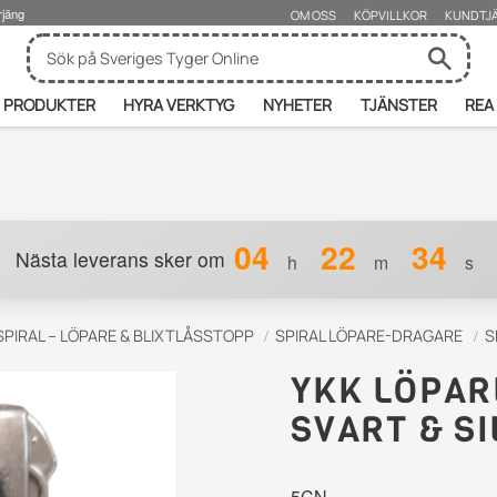
rjäng
OM OSS
KÖPVILLKOR
KUNDTJ
PRODUKTER
HYRA VERKTYG
NYHETER
TJÄNSTER
REA
04
22
33
Nästa leverans sker om
h
m
s
SPIRAL – LÖPARE & BLIXTLÅSSTOPP
SPIRAL LÖPARE-DRAGARE
S
YKK LÖPAR
SVART & S
5CN