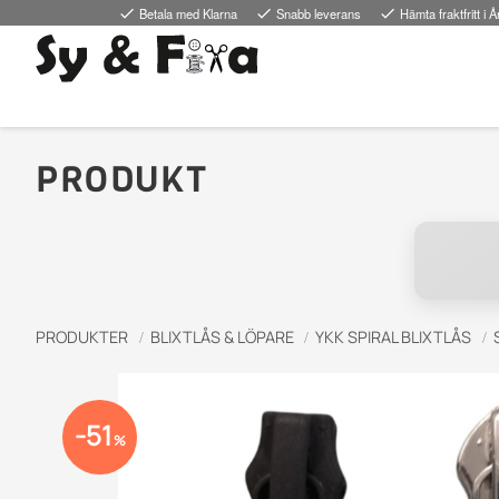
done
Betala med Klarna
done
Snabb leverans
done
Hämta fraktfritt i Å
PRODUKT
PRODUKTER
BLIXTLÅS & LÖPARE
YKK SPIRAL BLIXTLÅS
51
%