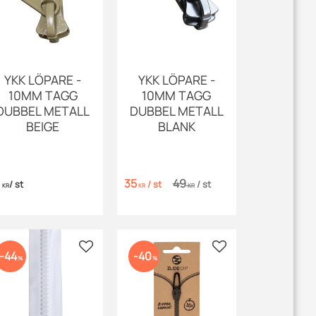
YKK LÖPARE -
YKK LÖPARE -
10MM TAGG
10MM TAGG
DUBBEL METALL
DUBBEL METALL
BEIGE
BLANK
1
35
49
/
st
/
st
/
st
KR
KR
KR
 favoriter
Lägg till i favoriter
Lägg till i favoriter
44
40
%
%