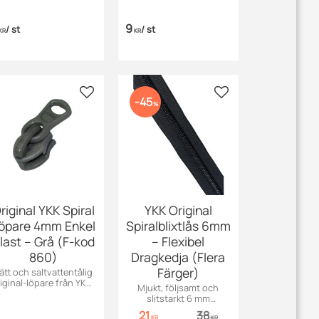
9
/
st
/
st
KR
KR
 favoriter
Lägg till i favoriter
Lägg till i favoriter
45
%
riginal YKK Spiral
YKK Original
öpare 4mm Enkel
Spiralblixtlås 6mm
last – Grå (F-kod
– Flexibel
860)
Dragkedja (Flera
Färger)
ätt och saltvattentålig
iginal-löpare från YKK i
Mjukt, följsamt och
plast för 4 mm
slitstarkt 6 mm
spiralblixtlås. Rostar
spiralblixtlås från YKK.
21
38
inte.
KR
KR