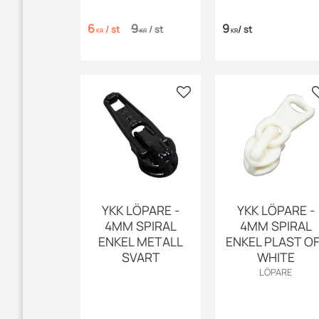
6
9
9
/
st
/
st
/
st
KR
KR
KR
Lägg till i favoriter
YKK LÖPARE -
YKK LÖPARE -
4MM SPIRAL
4MM SPIRAL
ENKEL METALL
ENKEL PLAST O
SVART
WHITE
LÖPARE