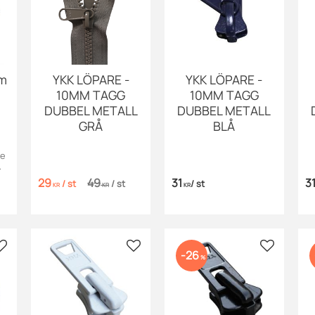
mm
YKK LÖPARE -
YKK LÖPARE -
10MM TAGG
10MM TAGG
DUBBEL METALL
DUBBEL METALL
GRÅ
BLÅ
re
29
49
31
3
/
st
/
st
/
st
l
KR
KR
KR
Lägg till i favoriter
Lägg till i favoriter
Lägg till i
26
%