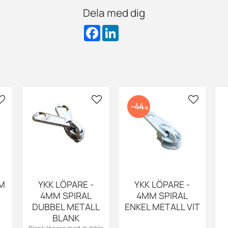
Dela med dig
F
L
a
i
c
n
e
k
b
e
o
d
o
I
k
n
Lägg till i favoriter
Lägg till i favoriter
Lägg till i
44
%
MM
YKK LÖPARE -
YKK LÖPARE -
4MM SPIRAL
4MM SPIRAL
DUBBEL METALL
ENKEL METALL VIT
BLANK