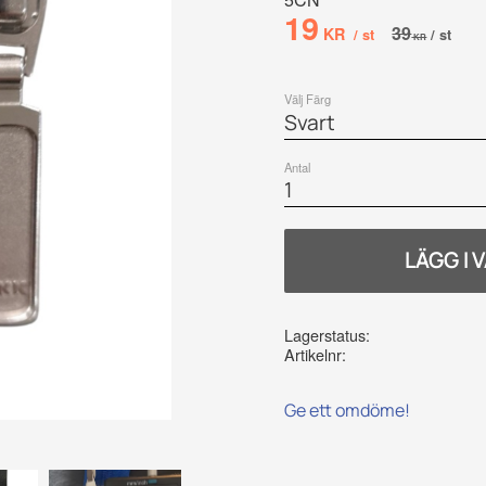
Nedsatt pris:
19
Ordinarie pr
39
KR
/
st
/
st
KR
Välj Färg
Antal
Lagerstatus
Artikelnr
Ge ett omdöme!