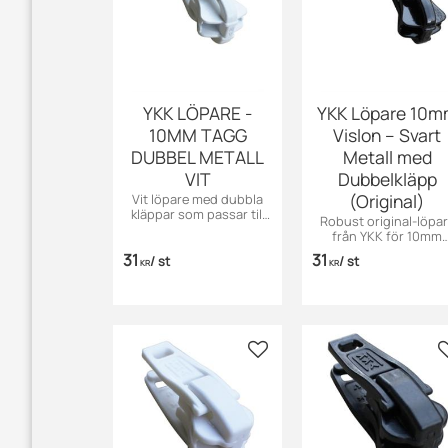
YKK LÖPARE -
YKK Löpare 10
10MM TAGG
Vislon – Svart
DUBBEL METALL
Metall med
VIT
Dubbelkläpp
(Original)
Vit löpare med dubbla
kläppar som passar till
Robust original-löpa
Taggblixtlås.
från YKK för 10mm
Vislon-blixtlås.
31
31
/
st
/
st
Dubbelkläpp för enke
KR
KR
öppning inifrån.
Lägg till i favoriter