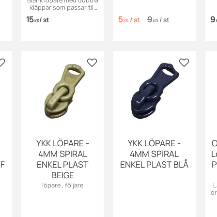
Blank löpare med dubbla
kläppar som passar till
spiralblixtlås
15
5
9
9
/
st
/
st
/
st
KR
KR
KR
Lägg till i favoriter
Lägg till i favoriter
Lägg till i
YKK LÖPARE -
YKK LÖPARE -
O
4MM SPIRAL
4MM SPIRAL
L
FF
ENKEL PLAST
ENKEL PLAST BLÅ
P
BEIGE
löpare , följare
L
or