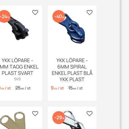
 favoriter
Lägg till i favoriter
Lägg till i favoriter
24
40
%
%
YKK LÖPARE -
YKK LÖPARE -
MM TAGG ENKEL
6MM SPIRAL
PLAST SVART
ENKEL PLAST BLÅ
YKK PLAST
5VS
9
25
9
15
/
st
/
st
/
st
/
st
KR
KR
KR
KR
 favoriter
Lägg till i favoriter
Lägg till i favoriter
29
%