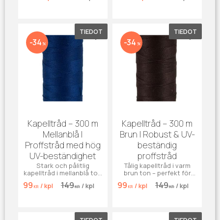
möbler och jeans.
och jeans. Tillverkad i
Tillverkad i slitstark, UV-
slitstark, UV-beständig
beständig polyester
polyester.
TIEDOT
TIEDOT
Lisää suosikiksi
Lisää su
34
34
%
%
Kapelltråd – 300 m
Kapelltråd – 300 m
Mellanblå |
Brun | Robust & UV-
Proffstråd med hög
beständig
UV-beständighet
proffstråd
Stark och pålitlig
Tålig kapelltråd i varm
kapelltråd i mellanblå ton
brun ton – perfekt för
– perfekt för markiser,
kapell, dynor, möbler och
99
149
99
149
/
kpl
/
kpl
/
kpl
/
kpl
kapell, möbler och jeans.
jeans. Hög färgäkthet
KR
KR
KR
KR
Tillverkad i slitstark, UV-
och UV-beständig
beständig polyester.
polyester.
TIEDOT
TIEDOT