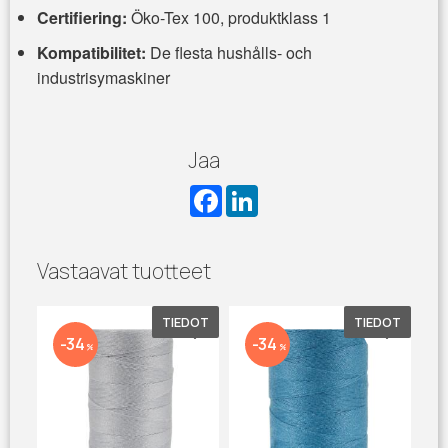
Certifiering:
Öko-Tex 100, produktklass 1
Kompatibilitet:
De flesta hushålls- och
industrisymaskiner
Jaa
F
L
a
i
c
n
e
k
b
e
Vastaavat tuotteet
o
d
o
I
k
n
TIEDOT
TIEDOT
Lisää suosikiksi
Lisää su
34
34
%
%