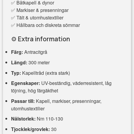
✅ Båtkapell & dynor
✅ Markiser & presenningar
✅ Tält & utomhustextilier
✅ Hållbara och diskreta sömmar
⚙️
Extra information
Färg:
Antracitgrå
Längd:
300 meter
Typ:
Kapelltråd (extra stark)
Egenskaper:
UV-beständig, väderresistent, låg
töjning, hög färgäkthet
Passar till:
Kapell, markiser, presenningar,
utomhustextilier
Nålstorlek:
Nm 110-130
Tjocklek/grovlek:
30