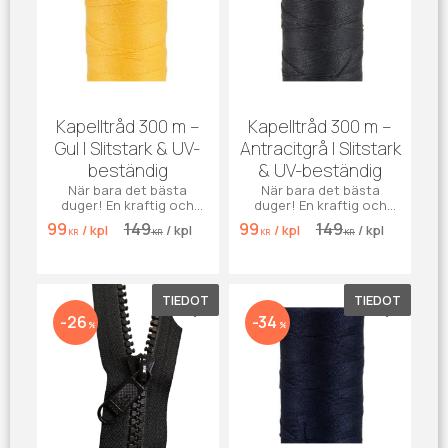
Kapelltråd 300 m –
Kapelltråd 300 m –
Gul | Slitstark & UV-
Antracitgrå | Slitstark
beständig
& UV-beständig
När bara det bästa
När bara det bästa
duger! En kraftig och
duger! En kraftig och
väderbeständig
väderbeständig
99
149
99
149
/
kpl
/
kpl
/
kpl
/
kpl
kapelltråd i livlig gul
kapelltråd i elegant
KR
KR
KR
KR
nyans – perfekt för
antracitgrå nyans –
sömnad av båtkapell,
perfekt för sömnad av
markiser, presenning.
båtkapell, markiser,
presenning
TIEDOT
TIEDOT
Lisää suosikiksi
Lisää su
26
34
%
%