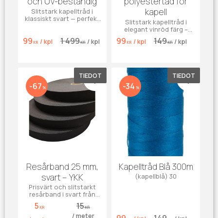
och UV-beständig
polyestertåd för
kapell
Slitstark kapelltråd i
klassiskt svart — perfekt
Slitstark kapelltråd i
för kapell, markiser, jeans
elegant vinröd färg –
och effektsömnad. UV-
perfekt för kapell,
99
1 499
99
149
beständig och vädertålig.
/
kpl
/
kpl
/
kpl
/
kpl
markiser, jeans och
KR
KR
KR
KR
effektsömnad. UV-
beständig och vädertålig.
TIEDOT
TIEDOT
Lisää suosikiksi
Lisää su
67
34
%
%
Resårband 25 mm,
Kapelltråd Blå 300m
svart – YKK
(kapellblå) 30
Prisvärt och slitstarkt
resårband i svart från
YKK. Perfekt för kläder,
5
15
DIY-projekt och
KR
KR
/
meter
hemmasömnad.