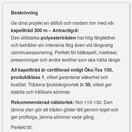
Beskrivning
Ge dina projekt en stilfull och modern ton med vår
kapelltråd 300 m – Antracitgrå
!
Den slitstarka
polyestertråden
har hög färgäkthet
och behåller sin intensiva färg även vid långvarig
utomhusexponering. Perfekt för båtkapell, markiser,
presenningar och andra textilier som ska hålla länge.
All kapelltråd är certifierad enligt Öko-Tex 100,
produktklass 1
, vilket garanterar säkerhet och
kvalitet. Trådens tjocklek/grovlek är
30
, vilket ger
stabila och hållbara sömmar.
Rekommenderad nålstorlek:
Nm 110-130. Den
jämna ytan gör att tråden glider lätt genom tyget och
ger proffsiga, jämna sömmar varje gång.
Perfekt till: