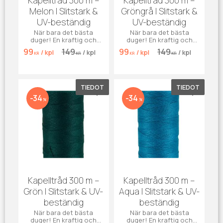
Kapelltråd 300 m –
Kapelltråd 300 m –
Melon | Slitstark &
Gröngrå | Slitstark &
UV-beständig
UV-beständig
När bara det bästa
När bara det bästa
duger! En kraftig och
duger! En kraftig och
väderbeständig
väderbeständig
99
149
99
149
/
kpl
/
kpl
/
kpl
/
kpl
kapelltråd i fräsch
kapelltråd i elegant
KR
KR
KR
KR
melonfärg – perfekt för
gröngrå nyans – perfekt
båtkapell, markiser,
för båtkapell, markiser,
presenning.
presenning.
TIEDOT
TIEDOT
Lisää suosikiksi
Lisää su
34
34
%
%
Kapelltråd 300 m –
Kapelltråd 300 m –
Grön | Slitstark & UV-
Aqua | Slitstark & UV-
beständig
beständig
När bara det bästa
När bara det bästa
duger! En kraftig och
duger! En kraftig och