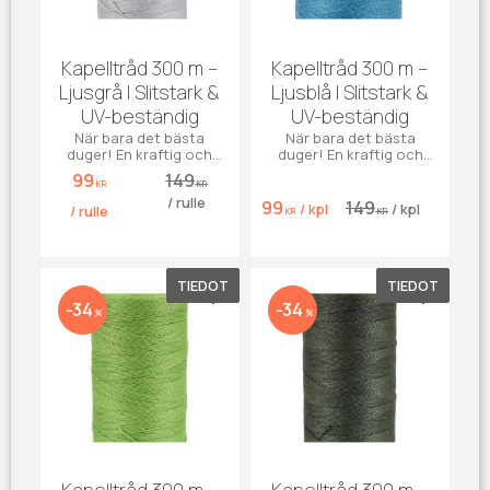
Kapelltråd 300 m –
Kapelltråd 300 m –
Ljusgrå | Slitstark &
Ljusblå | Slitstark &
UV-beständig
UV-beständig
När bara det bästa
När bara det bästa
duger! En kraftig och
duger! En kraftig och
väderbeständig
väderbeständig
99
149
kapelltråd i stilren ljusgrå
kapelltråd i klar ljusblå
KR
KR
/
rulle
nyans – perfekt för
nyans – perfekt för
99
149
/
kpl
/
kpl
/
rulle
KR
KR
båtkapell, markiser,
båtkapell, markiser,
presenning.
presenning.
TIEDOT
TIEDOT
Lisää suosikiksi
Lisää su
34
34
%
%