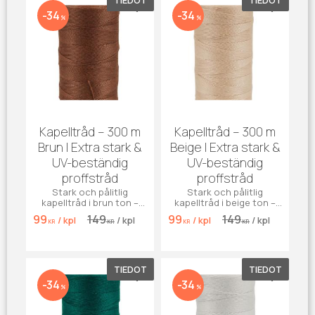
Lisää suosikiksi
Lisää su
34
34
%
%
Kapelltråd – 300 m
Kapelltråd – 300 m
Brun | Extra stark &
Beige | Extra stark &
UV-beständig
UV-beständig
proffstråd
proffstråd
Stark och pålitlig
Stark och pålitlig
kapelltråd i brun ton –
kapelltråd i beige ton –
perfekt för markiser,
perfekt för markiser,
99
149
99
149
/
kpl
/
kpl
/
kpl
/
kpl
kapell, möbler och jeans.
kapell, möbler och jeans.
KR
KR
KR
KR
Tillverkad i slitstark, UV-
Tillverkad i slitstark, UV-
beständig polyester.
beständig polyester.
TIEDOT
TIEDOT
Lisää suosikiksi
Lisää su
34
34
%
%