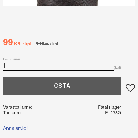
Alennettu hinta:
99
Alkuperäinen hinta:
149
KR
/
kpl
/
kpl
KR
Lukumäärä
kpl
OSTA
Lisää
Varastotilanne
Fåtal i lager
Tuotenro
F1238G
Anna arvio!