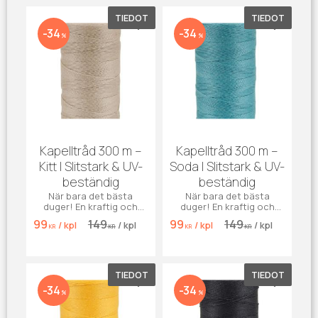
markiser, presenning.
TIEDOT
TIEDOT
Lisää suosikiksi
Lisää su
34
34
%
%
Kapelltråd 300 m –
Kapelltråd 300 m –
Kitt | Slitstark & UV-
Soda | Slitstark & UV-
beständig
beständig
När bara det bästa
När bara det bästa
duger! En kraftig och
duger! En kraftig och
väderbeständig
väderbeständig
99
149
99
149
/
kpl
/
kpl
/
kpl
/
kpl
kapelltråd i elegant
kapelltråd i fräsch
KR
KR
KR
KR
kittfärgad nyans – perfekt
sodablå nyans – perfekt
för sömnad av båtkapell,
för sömnad av båtkapell,
markiser, presenning.
markiser, presenning.
TIEDOT
TIEDOT
Lisää suosikiksi
Lisää su
34
34
%
%