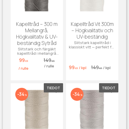
Kapelltråd – 300 m
Kapelltråd Vit 300m
Mellangrå,
– Högkvalitativ och
Högkvalitativ & UV-
UV-beständig
beständig Sytråd
Slitstark kapelltråd i
klassiskt vitt — perfekt för
Slitstark och färgäkt
kapell, markiser, jeans
kapelltråd i mellangrå
och effektsömnad. UV-
nyans – perfekt för
99
149
beständig, vädertålig
markiser, kapell, möbler,
KR
KR
och färgäktig.
/
rulle
båtdynor och jeans.
99
149
/
kpl
/
kpl
/
rulle
KR
KR
Tillverkad i tålig polyester
med hög UV
TIEDOT
TIEDOT
Lisää suosikiksi
Lisää su
34
34
%
%