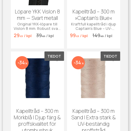
Löpare YKK Vislon 8
Kapelltråd – 300 m
mm — Svart metall
»Captain’s Blue«
Original YKK-löpare till
Kraftfull kapelltråd i djup
Vislon 8 mm. Robust svart
Captain’s Blue – UV-
metall, lättglidande och
beständig polyester för
29
39
99
149
/
kpl
/
kpl
/
kpl
/
kpl
slitstark — perfekt för
kapell, markiser,
KR
KR
KR
KR
kapell & båtar.
båtdynor och jeans.
TIEDOT
TIEDOT
Lisää suosikiksi
Lisää su
34
34
%
%
Kapelltråd – 300 m
Kapelltråd – 300 m
Mörkblå | Djup färg &
Sand | Extra stark &
proffskvalitet för
UV-beständig
utomhusbruk
proffstråd