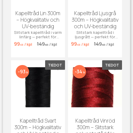
Kapelltråd Lin 300m
Kapelltråd Ljusgrå
– Högkvalitativ och
300m – Högkvalitativ
UV-beständig
och UV-beständig
Slitstark kapelltråd i varm
Slitstark kapelltråd i
linfärg — perfekt för
ljusgrått — perfekt för
kapell, markiser, jeans
kapell, markiser, jeans
99
149
99
149
/
kpl
/
kpl
/
kpl
/
kpl
och effektsömnad. UV-
och effektsömnad. UV-
KR
KR
KR
KR
beständig, vädertålig
beständig, vädertålig
och färgäktig.
och färgäktig.
TIEDOT
TIEDOT
Lisää suosikiksi
Lisää su
93
34
%
%
Kapelltråd Svart
Kapelltråd Vinröd
300m – Högkvalitativ
300m – Slitstark