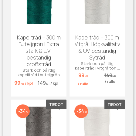
Kapelltråd – 300 m
Kapelltråd – 300 m
Buteljgrön | Extra
Vitgrå, Högkvalitativ
stark & UV-
& UV-beständig
beständig
Sytråd
proffstråd
Stark och pålitlig
kapelltråd i vitgrå ton –
Stark och pålitlig
perfekt för markiser,
kapelltråd i buteljgrön
99
149
kapell, möbler och jeans.
KR
KR
ton – perfekt för
/
rulle
Tillverkad i slitstark, UV-
99
149
/
kpl
/
kpl
markiser, kapell, möbler
/
rulle
KR
KR
beständig polyester.
och jeans. Tillverkad i
slitstark, UV-beständig
polyester.
TIEDOT
TIEDOT
Lisää suosikiksi
Lisää su
34
34
%
%