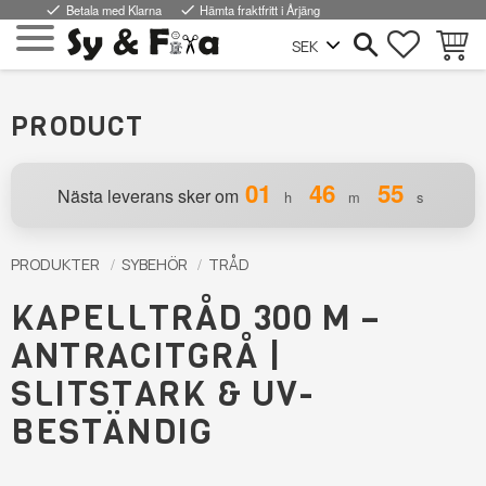
done
Betala med Klarna
done
Hämta fraktfritt i Årjäng
SUOSIKI
OSTOS
Valikko
PRODUCT
01
46
55
Nästa leverans sker om
h
m
s
PRODUKTER
SYBEHÖR
TRÅD
KAPELLTRÅD 300 M –
ANTRACITGRÅ |
SLITSTARK & UV-
BESTÄNDIG