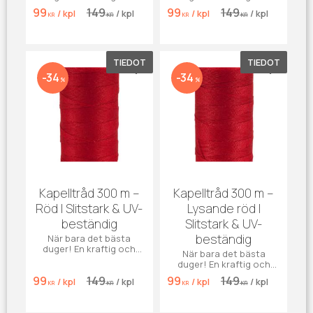
väderbeständig
väderbeständig
99
149
99
149
/
kpl
/
kpl
/
kpl
/
kpl
kapelltråd i frisk grön
kapelltråd i klar aquafärg
KR
KR
KR
KR
nyans – perfekt för
– perfekt för sömnad av
sömnad av båtkapell,
båtkapell, markiser,
markiser, presenning.
presenning.
TIEDOT
TIEDOT
Lisää suosikiksi
Lisää su
34
34
%
%
Kapelltråd 300 m –
Kapelltråd 300 m –
Röd | Slitstark & UV-
Lysande röd |
beständig
Slitstark & UV-
beständig
När bara det bästa
duger! En kraftig och
När bara det bästa
väderbeständig
duger! En kraftig och
kapelltråd i klassisk röd
väderbeständig
99
149
99
149
nyans – perfekt för
/
kpl
/
kpl
/
kpl
/
kpl
kapelltråd i lysande röd
KR
KR
KR
KR
sömnad av båtkapell,
nyans – perfekt för
markiser, presenning.
sömnad av båtkapell,