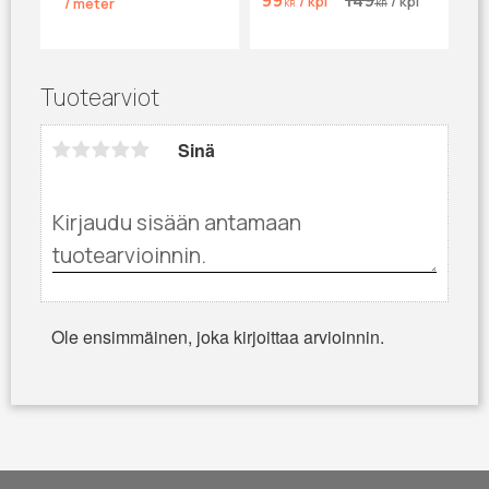
99
149
/
kpl
/
kpl
/
meter
KR
KR
Tuotearviot
Sinä
Ole ensimmäinen, joka kirjoittaa arvioinnin.