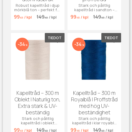
Robust kapelltråd i djup
Stark och pålitlig
mörkblå ton – perfekt för
kapelltråd i sandton –
markiser, kapell, möbler
perfekt för markiser,
99
149
99
149
/
kpl
/
kpl
/
kpl
/
kpl
och jeans. Tillverkad i
kapell, möbler och jeans.
KR
KR
KR
KR
slitstark, UV-beständig
Tillverkad i slitstark, UV-
polyester.
beständig polyester.
TIEDOT
TIEDOT
Lisää suosikiksi
Lisää su
34
34
%
%
Kapelltråd – 300 m
Kapelltråd – 300 m
Oblekt | Naturlig ton,
Royalblå | Proffstråd
Extra stark & UV-
med hög UV-
beständig
beständighet
Stark och pålitlig
Stark och pålitlig
kapelltråd i oblekt
kapelltråd i klar royalblå
(naturlig) ton – perfekt
ton – perfekt för
99
149
99
149
/
kpl
/
kpl
/
kpl
/
kpl
för kapell, markiser,
markiser, kapell, möbler
KR
KR
KR
KR