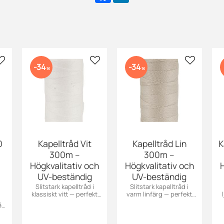
c
n
e
k
b
e
o
d
o
I
k
n
Lisää suosikiksi
Lisää suosikiksi
Lisää suo
34
34
%
%
0
Kapelltråd Vit
Kapelltråd Lin
K
300m –
300m –
Högkvalitativ och
Högkvalitativ och
H
UV-beständig
UV-beständig
Slitstark kapelltråd i
Slitstark kapelltråd i
klassiskt vitt — perfekt
varm linfärg — perfekt
för kapell, markiser, jeans
för kapell, markiser, jeans
å
och effektsömnad. UV-
och effektsömnad. UV-
o
beständig, vädertålig
beständig, vädertålig
r,