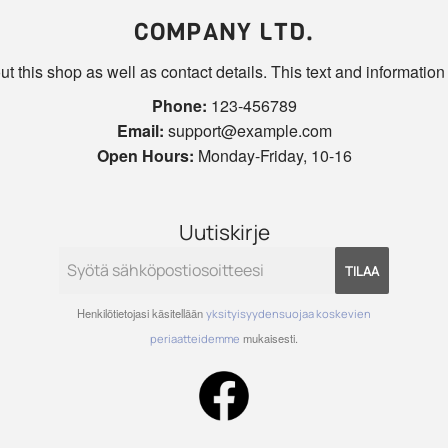
COMPANY LTD.
t this shop as well as contact details. This text and information 
Phone:
123-456789
Email:
support@example.com
Open Hours:
Monday-Friday, 10-16
Uutiskirje
TILAA
Henkilötietojasi käsitellään
yksityisyydensuojaa koskevien
mukaisesti.
periaatteidemme