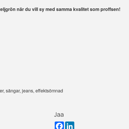
teljgrön när du vill sy med samma kvalitet som proffsen!
er, sängar, jeans, effektsömnad
Jaa
F
L
a
i