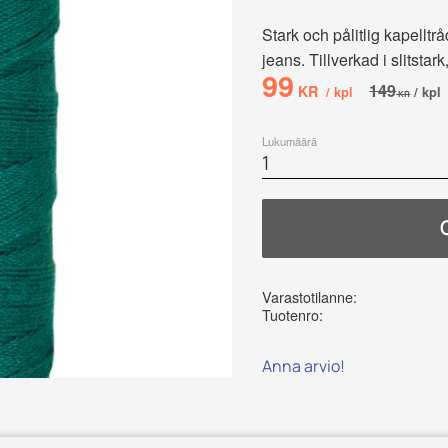
Stark och pålitlig kapelltr
jeans. Tillverkad i slitsta
Alennettu hin
99
Alkuperäin
149
KR
/
kpl
/
kpl
KR
Lukumäärä
Varastotilanne
Tuotenro
Anna arvio!