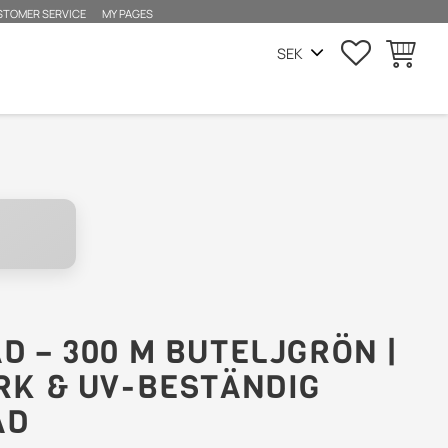
STOMER SERVICE
MY PAGES
SUOSIKIT
OSTOSK
D – 300 M BUTELJGRÖN |
RK & UV-BESTÄNDIG
ÅD