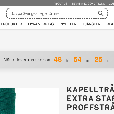
ng
ABOUT US
TERMS AND CONDITIONS
CU
PRODUKTER
HYRA VERKTYG
NYHETER
TJÄNSTER
REA
48
54
24
Nästa leverans sker om
h
m
s
KAPELLTRÅ
EXTRA STA
PROFFSTR