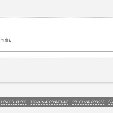
HOW DO I SHOP?
TERMS AND CONDITIONS
POLICY AND COOKIES
CO