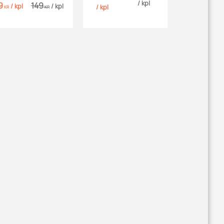
och färgäktig.
vädertålig.
/
kpl
9
149
/
kpl
/
kpl
/
kpl
KR
KR