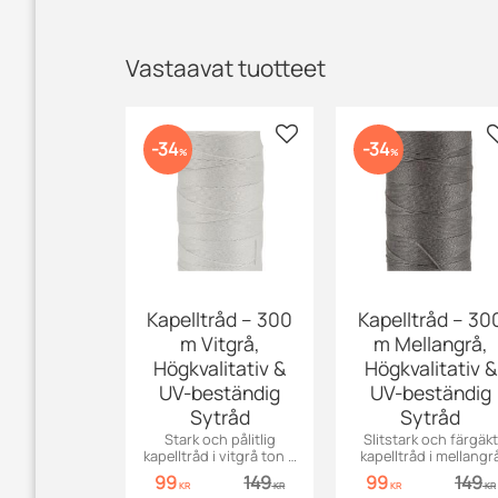
Vastaavat tuotteet
Lisää suosikiksi
34
34
%
%
Kapelltråd – 300
Kapelltråd – 30
m Vitgrå,
m Mellangrå,
Högkvalitativ &
Högkvalitativ &
UV-beständig
UV-beständig
Sytråd
Sytråd
Stark och pålitlig
Slitstark och färgäkt
kapelltråd i vitgrå ton –
kapelltråd i mellangr
perfekt för markiser,
nyans – perfekt för
99
149
99
149
kapell, möbler och jeans.
markiser, kapell, möble
KR
KR
KR
KR