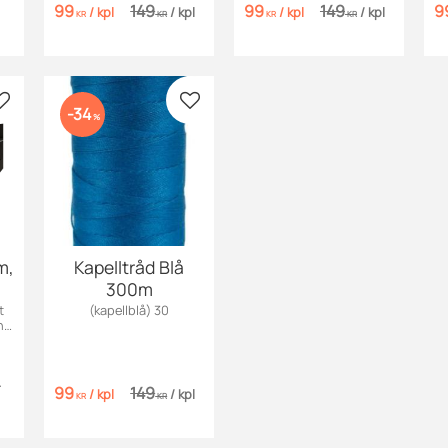
och färgäktig.
och färgäktig.
99
149
99
149
9
/
kpl
/
kpl
/
kpl
/
kpl
KR
KR
KR
KR
V
Lisää suosikiksi
Lisää suosikiksi
34
%
m,
Kapelltråd Blå
300m
t
(kapellblå) 30
n
r,
r
99
149
/
kpl
/
kpl
KR
KR