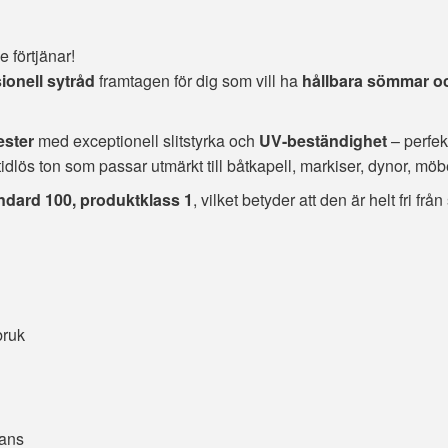
 förtjänar!
ionell sytråd
framtagen för dig som vill ha
hållbara sömmar och
ester
med exceptionell slitstyrka och
UV-beständighet
– perfek
dlös ton som passar utmärkt till båtkapell, markiser, dynor, mö
andard 100, produktklass 1
, vilket betyder att den är helt fri 
bruk
eans