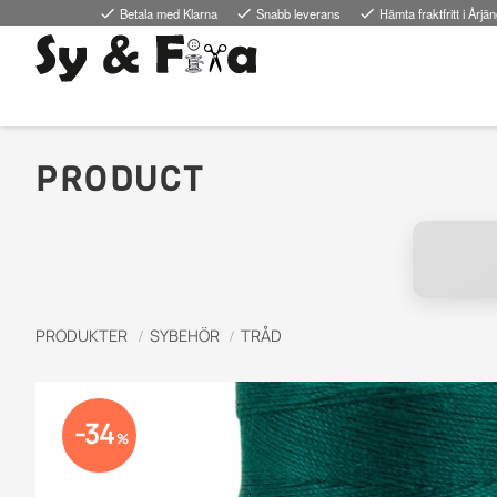
done
Betala med Klarna
done
Snabb leverans
done
Hämta fraktfritt i Årjä
PRODUCT
PRODUKTER
SYBEHÖR
TRÅD
34
%