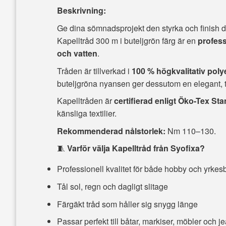
Beskrivning:
Ge dina sömnadsprojekt den styrka och finish de
Kapelltråd 300 m i buteljgrön färg är en
profess
och vatten
.
Tråden är tillverkad i
100 % högkvalitativ poly
buteljgröna nyansen ger dessutom en elegant, ti
Kapelltråden är
certifierad enligt Öko-Tex St
känsliga textilier.
Rekommenderad nålstorlek:
Nm 110–130.
🧵
Varför välja Kapelltråd från Syofixa?
Professionell kvalitet för både hobby och yrkes
Tål sol, regn och dagligt slitage
Färgäkt tråd som håller sig snygg länge
Passar perfekt till båtar, markiser, möbler och j