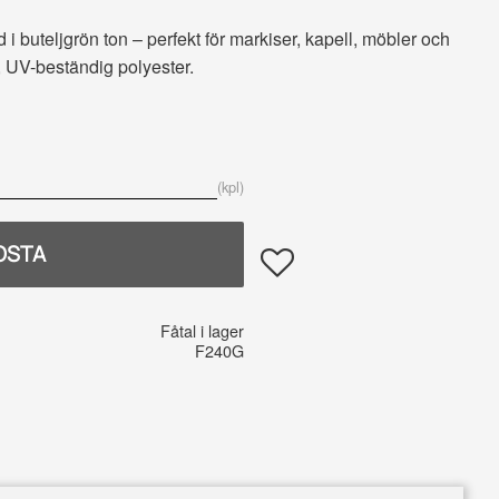
åd i buteljgrön ton – perfekt för markiser, kapell, möbler och
rk, UV-beständig polyester.
ta:
en hinta:
kpl
OSTA
Lisää suosikiksi
Fåtal i lager
F240G