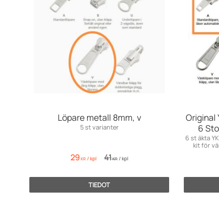
Löpare metall 8mm, v
Original
6 Sto
5 st varianter
6 st äkta Y
kit för v
29
41
/
kpl
/
kpl
KR
KR
TIEDOT