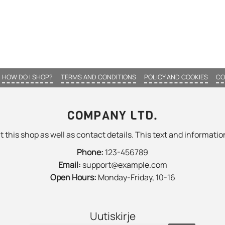
HOW DO I SHOP?
TERMS AND CONDITIONS
POLICY AND COOKIES
CO
COMPANY LTD.
 this shop as well as contact details. This text and information
Phone:
123-456789
Email:
support@example.com
Open Hours:
Monday-Friday, 10-16
Uutiskirje