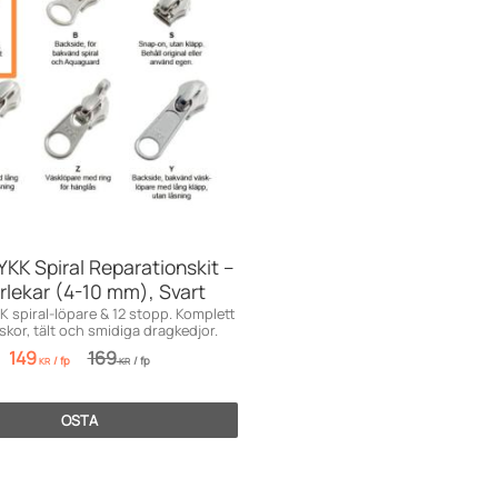
 YKK Spiral Reparationskit –
rlekar (4-10 mm), Svart
KK spiral-löpare & 12 stopp. Komplett
äskor, tält och smidiga dragkedjor.
149
169
/
fp
/
fp
KR
KR
OSTA