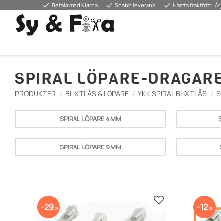
done
done
done
Betala med Klarna
Snabb leverans
Hämta fraktfritt i Å
SPIRAL LÖPARE-DRAGAR
PRODUKTER
BLIXTLÅS & LÖPARE
YKK SPIRAL BLIXTLÅS
S
SPIRAL LÖPARE 4 MM
SPIRAL LÖPARE 9 MM
Lisää suosikiksi
29
12
%
%