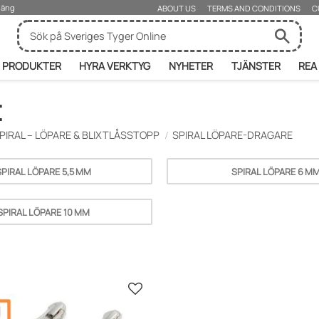
rjäng
ABOUT US
TERMS AND CONDITIONS
C
PRODUKTER
HYRA VERKTYG
NYHETER
TJÄNSTER
REA
E
PIRAL – LÖPARE & BLIXTLÅSSTOPP
SPIRAL LÖPARE-DRAGARE
SPIRAL LÖPARE 5,5 MM
SPIRAL LÖPARE 6 M
SPIRAL LÖPARE 10 MM
Lisää suosikiksi