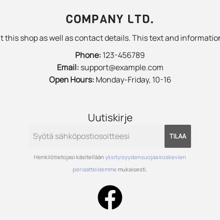
COMPANY LTD.
 this shop as well as contact details. This text and information
Phone:
123-456789
Email:
support@example.com
Open Hours:
Monday-Friday, 10-16
Uutiskirje
TILAA
Henkilötietojasi käsitellään
yksityisyydensuojaa koskevien
periaatteidemme
mukaisesti.