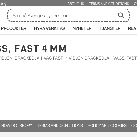
rjäng
ABOUT US
TERMS AND CONDITIONS
C
PRODUKTER
HYRA VERKTYG
NYHETER
TJÄNSTER
REA
S, FAST 4 MM
VISLON, DRAGKEDJA 1-VÄG FAST
VISLON DRAGKEDJA 1-VÄGS, FAST
HOW DO I SHOP?
TERMS AND CONDITIONS
POLICY AND COOKIES
CO