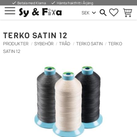
done
done
Betala med Klarna
Hämta fraktfritt i Årjäng
SUOSIKIT
OSTOS
Valikko
TERKO SATIN 12
PRODUKTER
SYBEHÖR
TRÅD
TERKO SATIN
TERKO
SATIN 12