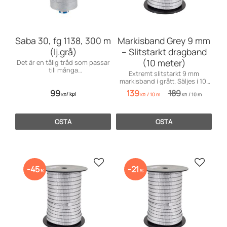
Saba 30, fg 1138, 300 m
Markisband Grey 9 mm
(lj.grå)
– Slitstarkt dragband
(10 meter)
Det är en tålig tråd som passar
till många
Extremt slitstarkt 9 mm
användningsområden främst
markisband i grått. Säljes i 10-
till markiser, kapell, möbler och
metersbitar och levereras i hel
99
139
189
sängar, men även till jeans och
/
kpl
/
10 m
/
10 m
längd!
KR
KR
KR
effektsömnad.
OSTA
OSTA
Lisää suosikiksi
Lisää s
45
21
%
%