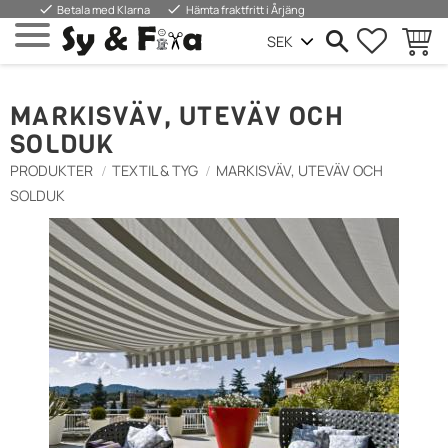
done
done
Betala med Klarna
Hämta fraktfritt i Årjäng
SUOSIKIT
OSTOS
Valikko
MARKISVÄV, UTEVÄV OCH
SOLDUK
PRODUKTER
TEXTIL & TYG
MARKISVÄV, UTEVÄV OCH
SOLDUK