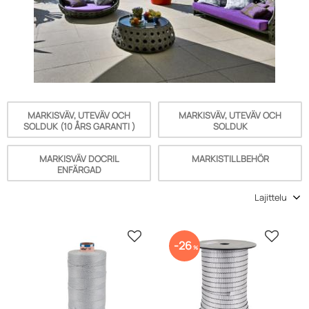
MARKISVÄV, UTEVÄV OCH
MARKISVÄV, UTEVÄV OCH
SOLDUK (10 ÅRS GARANTI )
SOLDUK
MARKISVÄV DOCRIL
MARKISTILLBEHÖR
ENFÄRGAD
Valitse lajittelutapa
Lisää suosikiksi
Lisää s
26
%