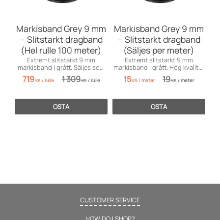
Markisband Grey 9 mm
Markisband Grey 9 mm
– Slitstarkt dragband
– Slitstarkt dragband
(Hel rulle 100 meter)
(Säljes per meter)
Extremt slitstarkt 9 mm
Extremt slitstarkt 9 mm
markisband i grått. Säljes som
markisband i grått. Hög kvalitet
hel rulle på 100 meter till
för fönstermarkiser. Säljes per
719
1 309
15
19
/
rulle
/
rulle
/
meter
/
meter
förmånligt pris!
meter!
KR
KR
KR
KR
OSTA
OSTA
CUSTOMER SERVICE
HOW DO I SHOP?