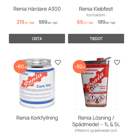
Renia Härdare A300
Renia Klebfest
Kontaktlim
219
559
69
139
/
kpl
/
kpl
/
kpl
/
kpl
KR
KR
KR
KR
OSTA
TIEDOT
Lisää suosikiksi
Lisää s
60
52
%
%
Renia Korkfyllning
Renia Lösning /
Spädmedel – 1L & 5L
Effektivt spädmedel och