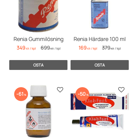
Renia Gummilösning
Renia Härdare 100 ml
349
699
169
379
/
kpl
/
kpl
/
kpl
/
kpl
KR
KR
KR
KR
OSTA
OSTA
Lisää suosikiksi
Lisää s
61
50
%
%