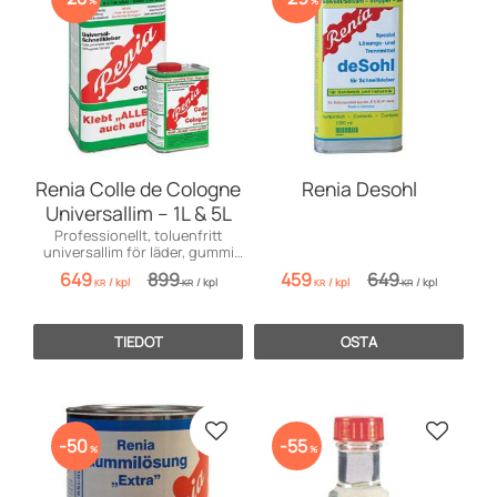
%
%
Renia Colle de Cologne
Renia Desohl
Universallim – 1L & 5L
Professionellt, toluenfritt
universallim för läder, gummi
och PVC. Extremt stark
649
899
459
649
/
kpl
/
kpl
/
kpl
/
kpl
vidhäftning.
KR
KR
KR
KR
TIEDOT
OSTA
Lisää suosikiksi
Lisää s
50
55
%
%