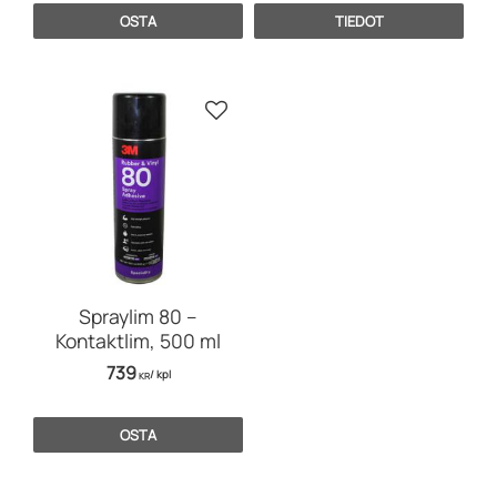
OSTA
TIEDOT
Lisää suosikiksi
Spraylim 80 –
Kontaktlim, 500 ml
739
/
kpl
KR
OSTA