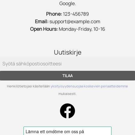
Google.
Phone:
123-456789
Email:
support@example.com
Open Hours:
Monday-Friday, 10-16
Uutiskirje
TILAA
Henkilötietojasi käsitellään
yksityisyydensuojaa koskevien periaatteidemme
mukaisesti.