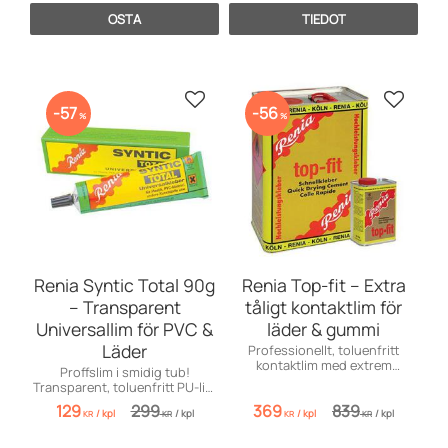
OSTA
TIEDOT
Lisää suosikiksi
Lisää s
57
56
%
%
Renia Syntic Total 90g
Renia Top-fit – Extra
– Transparent
tåligt kontaktlim för
Universallim för PVC &
läder & gummi
Läder
Professionellt, toluenfritt
kontaktlim med extrem
Proffslim i smidig tub!
värmetålighet. Perfekt för
Transparent, toluenfritt PU-lim
krävande läderarbeten.
för PVC, läder och
129
299
369
839
/
kpl
/
kpl
/
kpl
/
kpl
syntetmaterial.
KR
KR
KR
KR