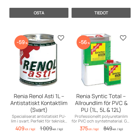
OSTA
TIEDOT
Lisää suosikiksi
Lisää s
59
56
%
%
Renia Renol Asti 1L –
Renia Syntic Total –
Antistatiskt Kontaktlim
Allroundlim för PVC &
(Svart)
PU (1L, 5L & 12L)
Specialiserat antistatiskt PU-
Professionellt polyuretanlim
lim i svart. Perfekt för tekniska
för PVC och syntetmaterial. Ger
reparationer och ESD-miljöer.
osynliga, urstarka limfogar.
409
1 009
375
849
/
kpl
/
kpl
/
kpl
/
kpl
KR
KR
KR
KR