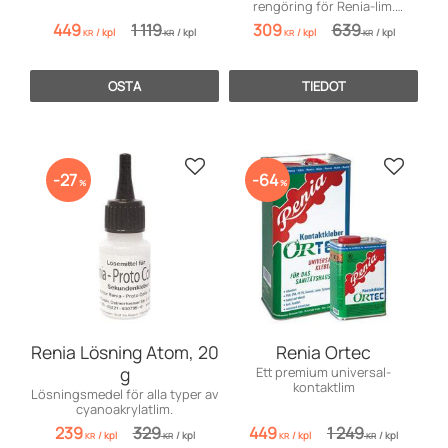
rengöring för Renia-lim.
Förlänger hållbarheten och
449
1 119
309
639
/
kpl
/
kpl
/
kpl
/
kpl
rengör verktyg.
KR
KR
KR
KR
OSTA
TIEDOT
Lisää suosikiksi
Lisää s
27
64
%
%
Renia Lösning Atom, 20
Renia Ortec
g
Ett premium universal-
kontaktlim
Lösningsmedel för alla typer av
cyanoakrylatlim.
239
329
449
1 249
/
kpl
/
kpl
/
kpl
/
kpl
KR
KR
KR
KR