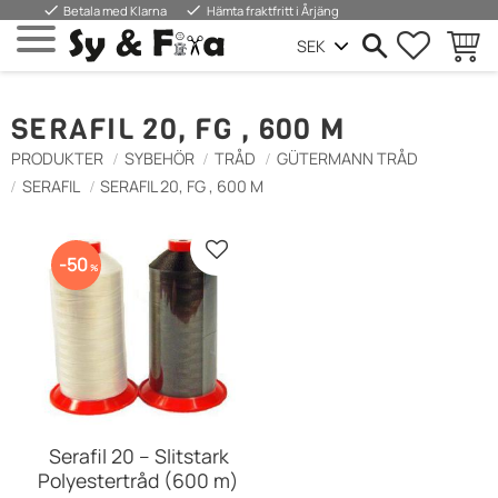
done
done
Betala med Klarna
Hämta fraktfritt i Årjäng
FAVORIT
INDKØ
Menu
SERAFIL 20, FG , 600 M
PRODUKTER
SYBEHÖR
TRÅD
GÜTERMANN TRÅD
SERAFIL
SERAFIL 20, FG , 600 M
Gem som favorit
50
%
Serafil 20 – Slitstark
Polyestertråd (600 m)