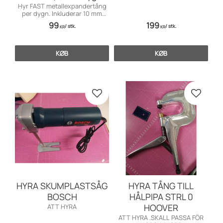
Hyr FAST metallexpandertång
per dygn. Inkluderar 10 mm
borrbits. Expanderskruv köps
99
199
/
stk.
/
stk.
separat. Kan endast hyras i
KR
KR
butik.
KØB
KØB
Gem som favorit
Gem so
HYRA SKUMPLASTSÅG
HYRA TÅNG TILL
BOSCH
HÅLPIPA STRL 0
HOOVER
ATT HYRA
ATT HYRA .SKALL PASSA FÖR