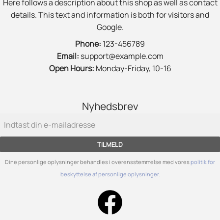
Here follows a description about this shop as well as contact
details. This text and information is both for visitors and
Google.
Phone:
123-456789
Email:
support@example.com
Open Hours:
Monday-Friday, 10-16
Nyhedsbrev
TILMELD
Dine personlige oplysninger behandles i overensstemmelse med vores
politik for
beskyttelse af personlige oplysninger
.