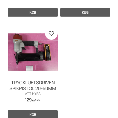
KØB
KØB
Gem som favorit
TRYCKLUFTSDRIVEN
SPIKPISTOL 20-50MM
ATT HYRA
129
/
stk.
KR
KØB