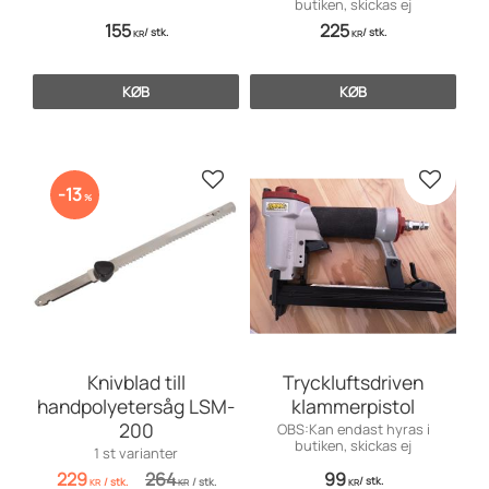
butiken, skickas ej
155
225
/
stk.
/
stk.
KR
KR
KØB
KØB
Gem som favorit
Gem so
13
%
Knivblad till
Tryckluftsdriven
handpolyetersåg LSM-
klammerpistol
200
OBS:Kan endast hyras i
butiken, skickas ej
1 st varianter
229
264
99
/
stk.
/
stk.
/
stk.
KR
KR
KR