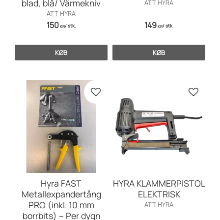
blad, blå/ Värmekniv
ATT HYRA
ATT HYRA
150
149
/
stk.
/
stk.
KR
KR
KØB
KØB
Gem som favorit
Gem so
Hyra FAST
HYRA KLAMMERPISTOL
Metallexpandertång
ELEKTRISK
PRO (inkl. 10 mm
ATT HYRA
borrbits) – Per dygn