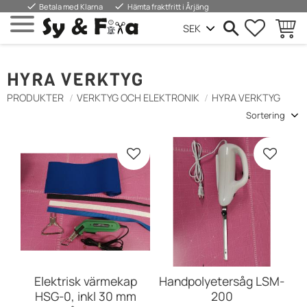
done
done
Betala med Klarna
Hämta fraktfritt i Årjäng
FAVORIT
INDKØ
Menu
HYRA VERKTYG
PRODUKTER
VERKTYG OCH ELEKTRONIK
HYRA VERKTYG
Vælg sorteringsmetode
Gem som favorit
Gem so
Elektrisk värmekap
Handpolyetersåg LSM-
HSG-0, inkl 30 mm
200