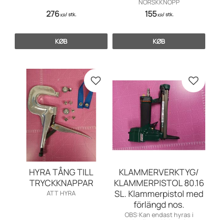
NORSKKNOPP
276
155
/
stk.
/
stk.
KR
KR
KØB
KØB
Gem som favorit
Gem so
HYRA TÅNG TILL
KLAMMERVERKTYG/
TRYCKKNAPPAR
KLAMMERPISTOL 80.16
SL. Klammerpistol med
ATT HYRA
förlängd nos.
OBS:Kan endast hyras i