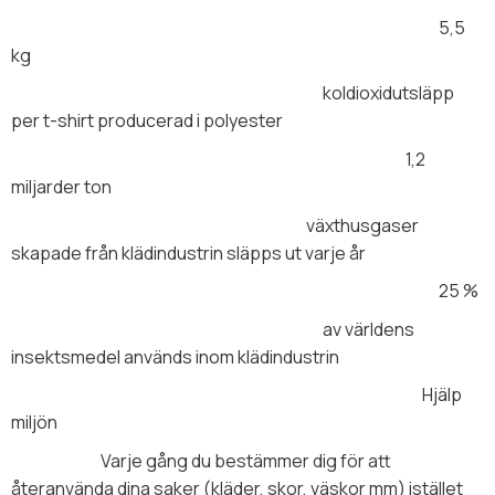
5,5
kg
koldioxidutsläpp
per t-shirt producerad i polyester
1,2
miljarder ton
växthusgaser
skapade från klädindustrin släpps ut varje år
25 %
av världens
insektsmedel används inom klädindustrin
Hjälp
miljön
Varje gång du bestämmer dig för att
återanvända dina saker (kläder, skor, väskor mm) istället