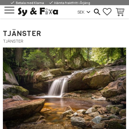
done
done
Betala med Klarna
Hämta fraktfritt i Årjäng
FAVORIT
INDKØ
Menu
TJÄNSTER
TJÄNSTER