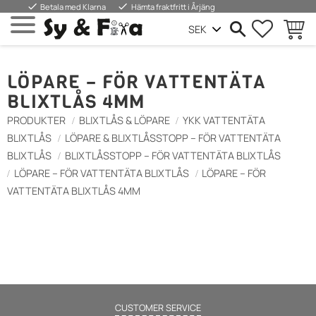
done
done
Betala med Klarna
Hämta fraktfritt i Årjäng
FAVORIT
INDKØ
Menu
LÖPARE – FÖR VATTENTÄTA
BLIXTLÅS 4MM
PRODUKTER
BLIXTLÅS & LÖPARE
YKK VATTENTÄTA
BLIXTLÅS
LÖPARE & BLIXTLÅSSTOPP – FÖR VATTENTÄTA
BLIXTLÅS
BLIXTLÅSSTOPP – FÖR VATTENTÄTA BLIXTLÅS
LÖPARE – FÖR VATTENTÄTA BLIXTLÅS
LÖPARE – FÖR
VATTENTÄTA BLIXTLÅS 4MM
CUSTOMER SERVICE