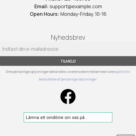
Email:
support@example.com
Open Hours:
Monday-Friday, 10-16
Nyhedsbrev
TILMELD
Dine personlige oplysninger behandles i overensstemmelse med vores
politik for
beskyttelse af personlige oplysninger
.