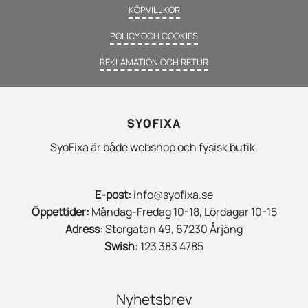
KÖPVILLKOR
POLICY OCH COOKIES
REKLAMATION OCH RETUR
SYOFIXA
SyoFixa är både webshop och fysisk butik.
E-post:
info@syofixa.se
Öppettider:
Måndag-Fredag 10-18, Lördagar 10-15
Adress
: Storgatan 49, 67230 Årjäng
Swish
: 123 383 4785
Nyhetsbrev