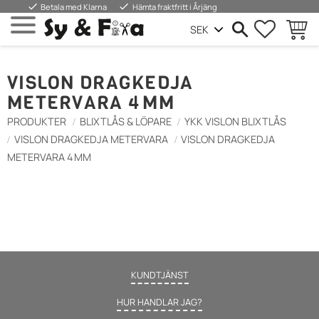
done
done
Betala med Klarna
Hämta fraktfritt i Årjäng
FAVORIT
KUND
Meny
VISLON DRAGKEDJA
METERVARA 4 MM
PRODUKTER
BLIXTLÅS & LÖPARE
YKK VISLON BLIXTLÅS
VISLON DRAGKEDJA METERVARA
VISLON DRAGKEDJA
METERVARA 4 MM
KUNDTJÄNST
HUR HANDLAR JAG?