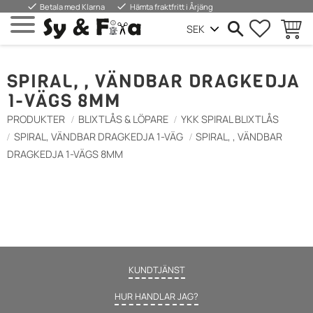
done
done
Betala med Klarna
Hämta fraktfritt i Årjäng
FAVORIT
KUND
Meny
SPIRAL, , VÄNDBAR DRAGKEDJA
1-VÄGS 8MM
PRODUKTER
BLIXTLÅS & LÖPARE
YKK SPIRAL BLIXTLÅS
SPIRAL, VÄNDBAR DRAGKEDJA 1-VÄG
SPIRAL, , VÄNDBAR
DRAGKEDJA 1-VÄGS 8MM
KUNDTJÄNST
HUR HANDLAR JAG?