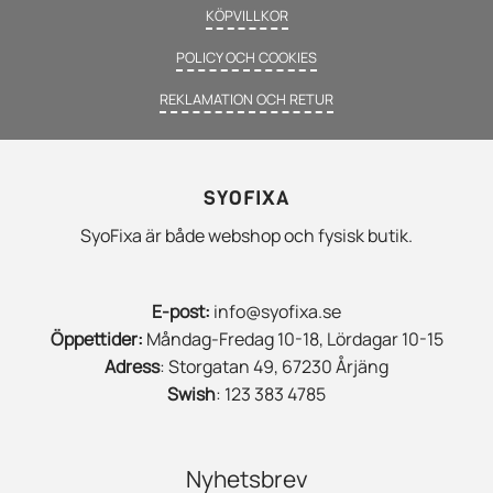
KÖPVILLKOR
POLICY OCH COOKIES
REKLAMATION OCH RETUR
SYOFIXA
SyoFixa är både webshop och fysisk butik.
E-post:
info@syofixa.se
Öppettider:
Måndag-Fredag 10-18, Lördagar 10-15
Adress
: Storgatan 49, 67230 Årjäng
Swish
: 123 383 4785
Nyhetsbrev