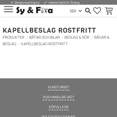
done
done
Betala med Klarna
Hämta fraktfritt i Årjäng
FAVORIT
KUND
Meny
KAPELLBESLAG ROSTFRITT
PRODUKTER
BÅTAR OCH BILAR
BESLAG & RÖR
BÅGAR &
BESLAG
KAPELLBESLAG ROSTFRITT
KUNDTJÄNST
HUR HANDLAR JAG?
KÖPVILLKOR
POLICY OCH COOKIES