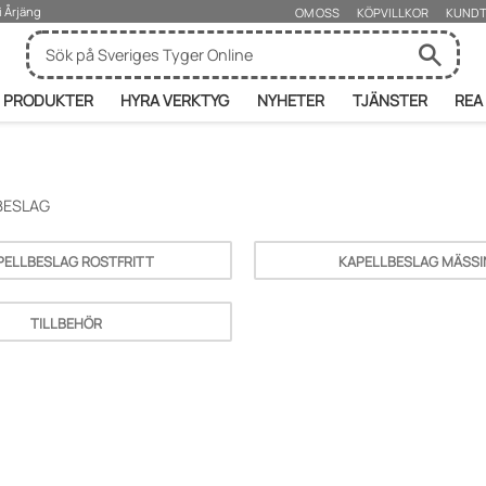
i Årjäng
OM OSS
KÖPVILLKOR
KUNDT
PRODUKTER
HYRA VERKTYG
NYHETER
TJÄNSTER
REA
BESLAG
PELLBESLAG ROSTFRITT
KAPELLBESLAG MÄSSI
TILLBEHÖR