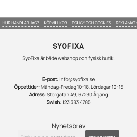
HUR HANDLAR JAG?
KÖPVILLKOR
POLICY OCH COOKIES
REKLAMATI
SYOFIXA
SyoFixa är både webshop och fysisk butik.
E-post:
info@syofixa.se
Öppettider:
Måndag-Fredag 10-18, Lördagar 10-15
Adress
: Storgatan 49, 67230 Årjäng
Swish
: 123 383 4785
Nyhetsbrev