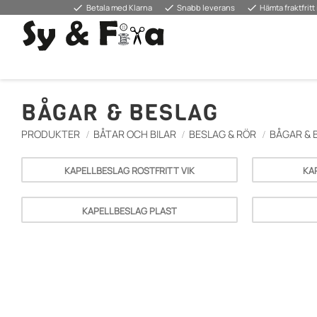
done
done
done
Betala med Klarna
Snabb leverans
Hämta fraktfritt 
BÅGAR & BESLAG
PRODUKTER
BÅTAR OCH BILAR
BESLAG & RÖR
BÅGAR & 
KAPELLBESLAG ROSTFRITT VIK
KA
KAPELLBESLAG PLAST