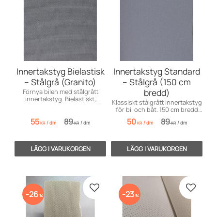
Innertakstyg Bielastisk
Innertakstyg Standard
– Stålgrå (Granito)
– Stålgrå (150 cm
bredd)
Förnya bilen med stålgrått
innertakstyg. Bielastiskt,
Klassiskt stålgrått innertakstyg
slitstarkt och enkelt att forma.
för bil och båt. 150 cm bredd
145 cm.
och 4 mm tjocklek. Säljes per
55
89
50
89
/
dm
/
dm
/
dm
/
dm
dm.
KR
KR
KR
KR
Lägg till i favoriter
Lägg till
26
23
%
%