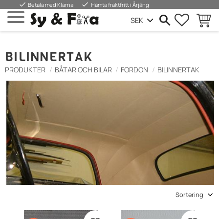
done
done
Betala med Klarna
Hämta fraktfritt i Årjäng
FAVORIT
KUND
Meny
BILINNERTAK
PRODUKTER
BÅTAR OCH BILAR
FORDON
BILINNERTAK
Välj sortering