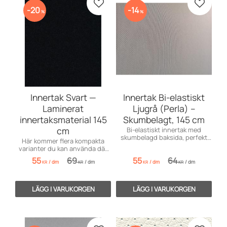
Lägg till i favoriter
Lägg till
20
14
%
%
Innertak Svart —
Innertak Bi-elastiskt
Laminerat
Ljugrå (Perla) –
innertaksmaterial 145
Skumbelagt, 145 cm
cm
Bi-elastiskt innertak med
skumbelagd baksida, perfekt
Här kommer flera kompakta
för bilar med hårda tak. Tjocklek
varianter du kan använda där
3,5–4 mm. Säljes per decimeter
utrymmet är begränsat — välj
55
69
55
64
(dm).
/
dm
/
dm
/
dm
/
dm
den som passar bäst.
KR
KR
KR
KR