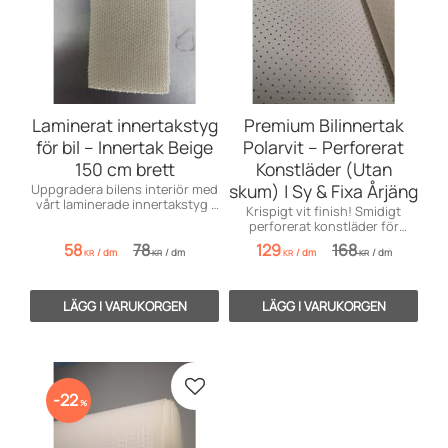
Laminerat innertakstyg
Premium Bilinnertak
för bil – Innertak Beige
Polarvit – Perforerat
150 cm brett
Konstläder (Utan
skum) | Sy & Fixa Årjäng
Uppgradera bilens interiör med
vårt laminerade innertakstyg i
Krispigt vit finish! Smidigt
beige. Perfekt för hårda
perforerat konstläder för
takskivor, lätt att limma och 150
bilinredning. Säljes per dm från
58
78
129
168
cm brett för flexibel monteri
/
dm
/
dm
/
dm
/
dm
Årjäng.
KR
KR
KR
KR
Lägg till i favoriter
22
%