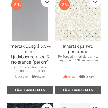
Lägg till i favoriter
Lägg till
39
35
%
%
Innertak Ljusgrå 3,5–4
Innertak pärlvit,
mm –
perforerad
Ljudabsorberande &
Perforerat innertak i pärlvitt
vinyl, bredd 138 cm, säljs per
Isolerande (per dm)
dm. Perfekt för bilar och
Ljusgrått innertak med hög
inredning.
ljudabsorption, enkel
installation – säljs per dm.
55
90
68
105
/
dm
/
dm
/
dm
/
dm
KR
KR
KR
KR