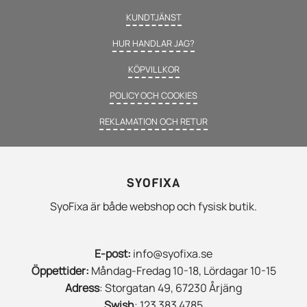
KUNDTJÄNST
HUR HANDLAR JAG?
KÖPVILLKOR
POLICY OCH COOKIES
REKLAMATION OCH RETUR
SYOFIXA
SyoFixa är både webshop och fysisk butik.
E-post:
info@syofixa.se
Öppettider:
Måndag-Fredag 10-18, Lördagar 10-15
Adress
: Storgatan 49, 67230 Årjäng
Swish
: 123 383 4785