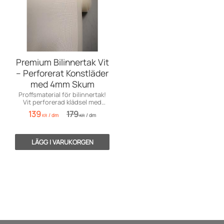
Premium Bilinnertak Vit
– Perforerat Konstläder
med 4mm Skum
Proffsmaterial för bilinnertak!
Vit perforerad klädsel med
4mm skum för perfekt finish.
139
179
/
dm
/
dm
KR
KR