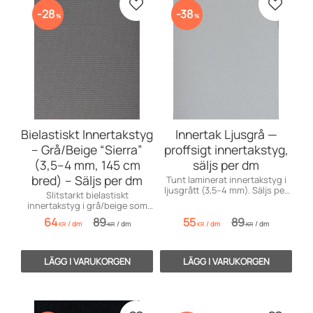
Lägg till i favoriter
Lägg till
28
38
%
%
Bielastiskt Innertakstyg
Innertak Ljusgrå —
– Grå/Beige “Sierra”
proffsigt innertakstyg,
(3,5–4 mm, 145 cm
säljs per dm
bred) – Säljs per dm
Tunt laminerat innertakstyg i
ljusgrått (3,5–4 mm). Säljs per
Slitstarkt bielastiskt
dm (0,1 m) — över 150 cm bredd
innertakstyg i grå/beige som
ger färre skarvar. Beställ
passar perfekt i bilens interiör.
64
89
55
89
provbit.
/
dm
/
dm
/
dm
/
dm
KR
KR
KR
KR