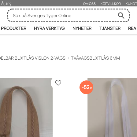
i Årjäng
OM OSS
KÖPVILLKOR
KUNDT
PRODUKTER
HYRA VERKTYG
NYHETER
TJÄNSTER
REA
DELBAR BLIXTLÅS VISLON 2-VÄGS
TVÅVÄGSBLIXTLÅS 6MM
r
Lägg till i favoriter
52
%