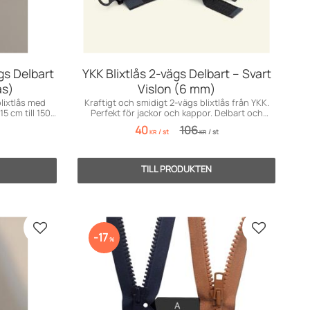
ägs Delbart
YKK Blixtlås 2-vägs Delbart – Svart
ås)
Vislon (6 mm)
blixtlås med
Kraftigt och smidigt 2-vägs blixtlås från YKK.
5 cm till 150
Perfekt för jackor och kappor. Delbart och
hållbart!
40
106
/
st
/
st
KR
KR
Lägg till i favoriter
Lägg till i 
17
%