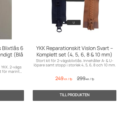
 Blixtlås 6
YKK Reparationskit Vislon Svart –
ndigt (Blå
Komplett set (4, 5, 6, 8 & 10 mm)
Stort kit för 2-vägsblixtlås. Innehåller A- & U-
löpare samt stopp i storlek 4, 5, 6, 8 och 10 mm.
n YKK. 2-vägs
t för marint
249
299
/
fp
/
fp
KR
KR