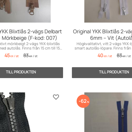
 YKK Blixtlås 2-vägs Delbart
Original YKK Blixtlås 2-v
 Mörkbeige (F-kod: 007)
6mm – Vit (Autol
tivt mörkbeigt 2-vägs YKK-blixtlås
Högkvalitativt, vitt 2-vägs YKK-
ed autolås. Finns från 15 cm till 150
smart autolås-löpare. Finns från 1
cm!
cm!
45
83
40
83
/
st
/
st
/
st
/
st
KR
KR
KR
KR
r
Lägg till i favoriter
62
%