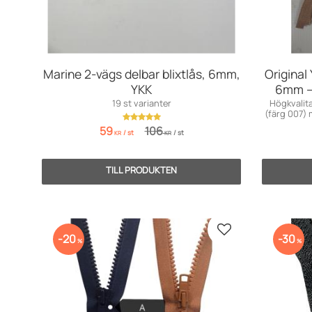
Marine 2-vägs delbar blixtlås, 6mm,
Original
YKK
6mm –
19 st varianter
Högkvalita
(färg 007) m
59
106
/
st
/
st
KR
KR
Lägg till i favorite
20
30
%
%