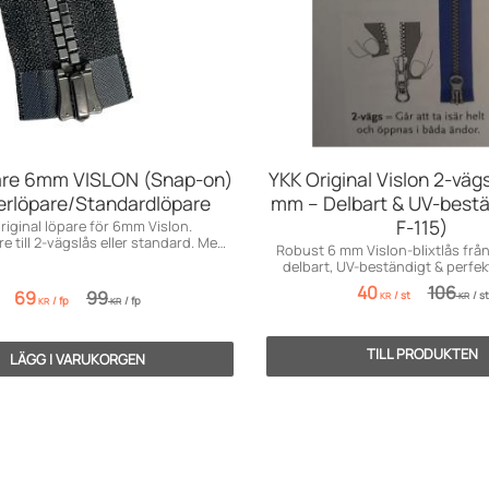
are 6mm VISLON (Snap-on)
YKK Original Vislon 2-vägs
erlöpare/Standardlöpare
mm – Delbart & UV-bestä
F-115)
riginal löpare för 6mm Vislon.
e till 2-vägslås eller standard. Med
Robust 6 mm Vislon-blixtlås frå
autolås.
delbart, UV-beständigt & perfek
bruk.
40
106
69
99
/
st
/
st
KR
KR
/
fp
/
fp
KR
KR