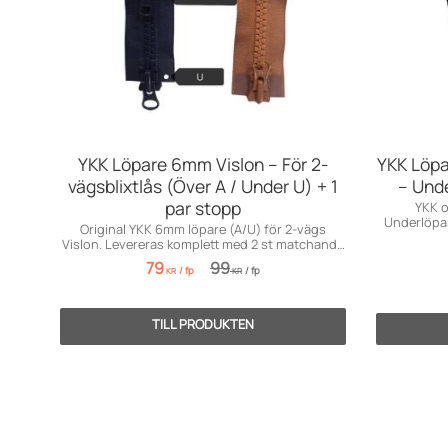
YKK Löpare 6mm Vislon – För 2-
YKK Löp
vägsblixtlås (Över A / Under U) + 1
– Und
par stopp
YKK o
Underlöpar
Original YKK 6mm löpare (A/U) för 2-vägs
Vislon. Levereras komplett med 2 st matchande
överstopp.
79
99
/
fp
/
fp
KR
KR