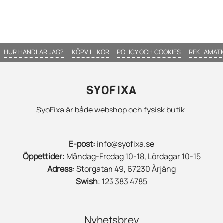
HUR HANDLAR JAG?
KÖPVILLKOR
POLICY OCH COOKIES
REKLAMATI
SYOFIXA
SyoFixa är både webshop och fysisk butik.
E-post:
info@syofixa.se
Öppettider:
Måndag-Fredag 10-18, Lördagar 10-15
Adress
: Storgatan 49, 67230 Årjäng
Swish
: 123 383 4785
Nyhetsbrev