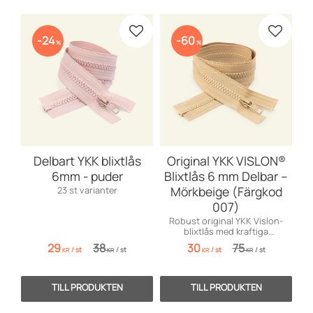
Lägg till i favoriter
Lägg till
24
60
%
%
Delbart YKK blixtlås
Original YKK VISLON®
6mm - puder
Blixtlås 6 mm Delbar –
Mörkbeige (Färgkod
23 st varianter
007)
Robust original YKK Vislon-
blixtlås med kraftiga
plasttaggar. Perfekt för jackor
29
38
30
75
/
st
/
st
/
st
/
st
och sportkläder!
KR
KR
KR
KR