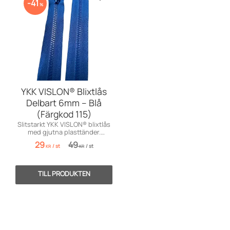
Lägg till i favoriter
41
%
YKK VISLON® Blixtlås
Delbart 6mm – Blå
(Färgkod 115)
Slitstarkt YKK VISLON® blixtlås
med gjutna plasttänder.
Väderbeständigt och perfekt
29
49
/
st
/
st
för jackor!
KR
KR