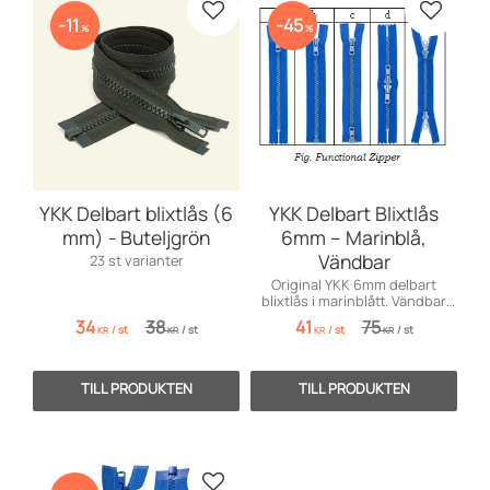
Lägg till i favoriter
Lägg till
11
45
%
%
YKK Delbart blixtlås (6
YKK Delbart Blixtlås
mm) - Buteljgrön
6mm – Marinblå,
Vändbar
23 st varianter
Original YKK 6mm delbart
blixtlås i marinblått. Vändbar
dragare. Längder 30cm upp till
34
38
41
75
/
st
/
st
/
st
/
st
120cm.
KR
KR
KR
KR