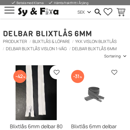
done
done
Betala med Klarna
Hämta fraktfritt i Årjäng
FAVORIT
KUND
Meny
DELBAR BLIXTLÅS 6MM
PRODUKTER
BLIXTLÅS & LÖPARE
YKK VISLON BLIXTLÅS
DELBAR BLIXTLÅS VISLON 1-VÄG
DELBAR BLIXTLÅS 6MM
Välj sortering
Lägg till i favoriter
Lägg till
42
31
%
%
Blixtlås 6mm delbar 80
Blixtlås 6mm delbar