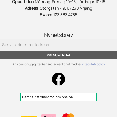
Öppettider:
Måndag-Fredag 10-18, Lördagar 10-15
Adress
: Storgatan 49, 67230 Årjäng
Swish
: 123 383 4785
Nyhetsbrev
PRENUMERERA
Dina personuppgifter behandlas i enlighet med vår
integritetspolicy
.