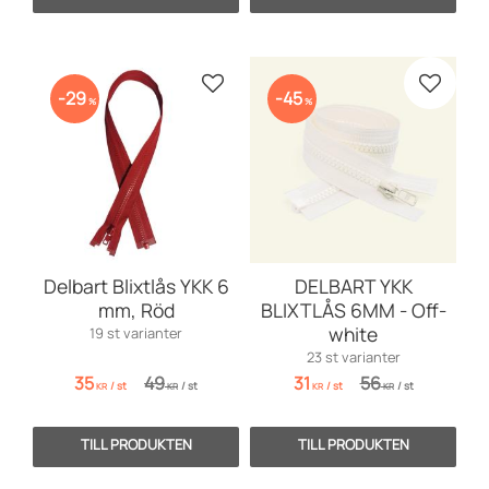
Lägg till i favoriter
Lägg till
29
45
%
%
Delbart Blixtlås YKK 6
DELBART YKK
mm, Röd
BLIXTLÅS 6MM - Off-
white
19 st varianter
23 st varianter
35
49
31
56
/
st
/
st
/
st
/
st
KR
KR
KR
KR