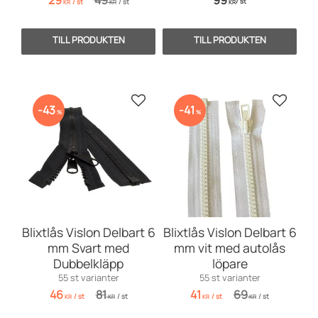
/
st
/
st
/
st
KR
KR
KR
Lägg till i favoriter
Lägg till
43
41
%
%
Blixtlås Vislon Delbart 6
Blixtlås Vislon Delbart 6
mm Svart med
mm vit med autolås
Dubbelkläpp
löpare
55 st varianter
55 st varianter
46
81
41
69
/
st
/
st
/
st
/
st
KR
KR
KR
KR