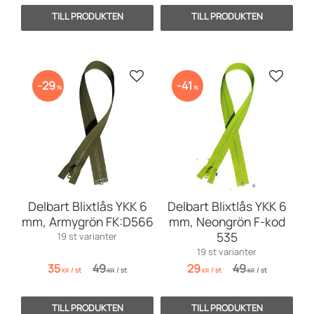
Lägg till i favoriter
Lägg till
29
41
%
%
Delbart Blixtlås YKK 6
Delbart Blixtlås YKK 6
mm, Armygrön FK:D566
mm, Neongrön F-kod
535
19 st varianter
19 st varianter
35
49
29
49
/
st
/
st
/
st
/
st
KR
KR
KR
KR