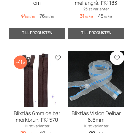
cm
mellangrå, FK: 183
23 st varianter
44
76
31
45
/
st
/
st
/
st
/
st
KR
KR
KR
KR
Lägg till i favoriter
Lägg till
41
%
Blixtlås 6mm delbar
Blixtlås Vislon Delbar
mörkbrun, FK: 570
6,6mm
19 st varianter
10 st varianter
29
49
99