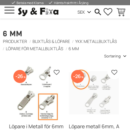
done
done
Betala med Klarna
Hämta fraktfritt i Årjäng
FAVORIT
KUND
Meny
6 MM
PRODUKTER
BLIXTLÅS & LÖPARE
YKK METALLBLIXTLÅS
LÖPARE FÖR METALLBLIXTLÅS
6 MM
Välj sortering
Lägg till i favoriter
Lägg till
26
26
%
%
Löpare i Metall för 6mm
Löpare metall 6mm, A