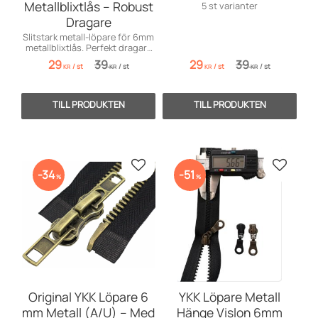
Metallblixtlås – Robust
5 st varianter
Dragare
Slitstark metall-löpare för 6mm
metallblixtlås. Perfekt dragare
för snabb och enkel lagning.
29
39
29
39
/
st
/
st
/
st
/
st
KR
KR
KR
KR
Lägg till i favoriter
Lägg till
34
51
%
%
Original YKK Löpare 6
YKK Löpare Metall
mm Metall (A/U) – Med
Hänge Vislon 6mm