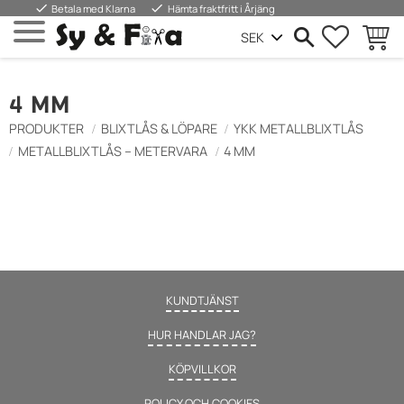
done
done
Betala med Klarna
Hämta fraktfritt i Årjäng
FAVORIT
KUND
Meny
4 MM
PRODUKTER
BLIXTLÅS & LÖPARE
YKK METALLBLIXTLÅS
METALLBLIXTLÅS – METERVARA
4 MM
KUNDTJÄNST
HUR HANDLAR JAG?
KÖPVILLKOR
POLICY OCH COOKIES