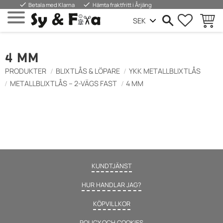
done
done
Betala med Klarna
Hämta fraktfritt i Årjäng
FAVORIT
KUND
Meny
4 MM
PRODUKTER
BLIXTLÅS & LÖPARE
YKK METALLBLIXTLÅS
METALLBLIXTLÅS – 2-VÄGS FAST
4 MM
KUNDTJÄNST
HUR HANDLAR JAG?
KÖPVILLKOR
POLICY OCH COOKIES