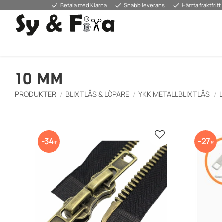
done
done
done
Betala med Klarna
Snabb leverans
Hämta fraktfritt 
10 MM
PRODUKTER
BLIXTLÅS & LÖPARE
YKK METALLBLIXTLÅS
Lägg till i favorite
34
27
%
%