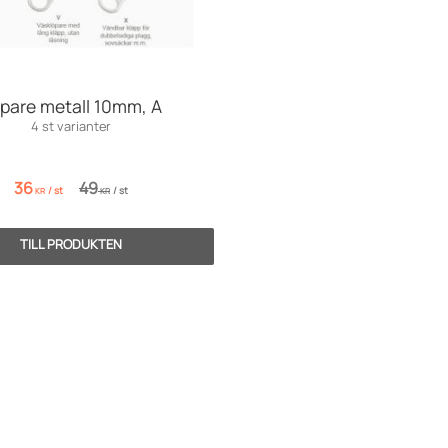
pare metall 10mm, A
4 st varianter
36
49
/
st
/
st
KR
KR