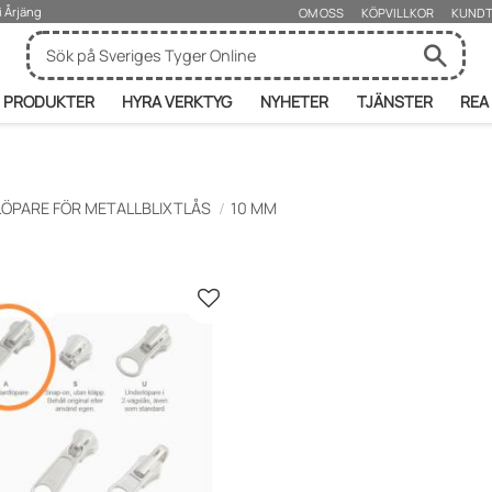
i Årjäng
OM OSS
KÖPVILLKOR
KUNDT
PRODUKTER
HYRA VERKTYG
NYHETER
TJÄNSTER
REA
LÖPARE FÖR METALLBLIXTLÅS
10 MM
r
Lägg till i favoriter