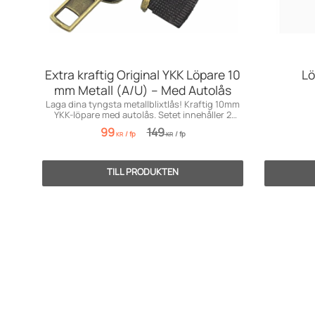
Extra kraftig Original YKK Löpare 10
Lö
mm Metall (A/U) – Med Autolås
Laga dina tyngsta metallblixtlås! Kraftig 10mm
YKK-löpare med autolås. Setet innehåller 2
löpare.
99
149
/
fp
/
fp
KR
KR