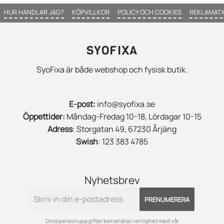
HUR HANDLAR JAG?
KÖPVILLKOR
POLICY OCH COOKIES
REKLAMATI
SYOFIXA
SyoFixa är både webshop och fysisk butik.
E-post:
info@syofixa.se
Öppettider:
Måndag-Fredag 10-18, Lördagar 10-15
Adress
: Storgatan 49, 67230 Årjäng
Swish
: 123 383 4785
Nyhetsbrev
PRENUMERERA
Dina personuppgifter behandlas i enlighet med vår