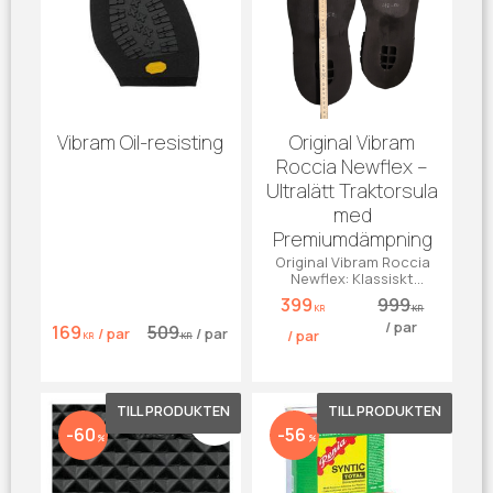
Vibram Oil-resisting
Original Vibram
Roccia Newflex –
Ultralätt Traktorsula
med
Premiumdämpning
Original Vibram Roccia
Newflex: Klassiskt
traktormönster i lätt
399
999
Newflex™. Max dämpning
KR
KR
/
par
& grepp.
169
509
/
par
/
par
/
par
KR
KR
Lägg till i favoriter
Lägg till 
60
56
%
%