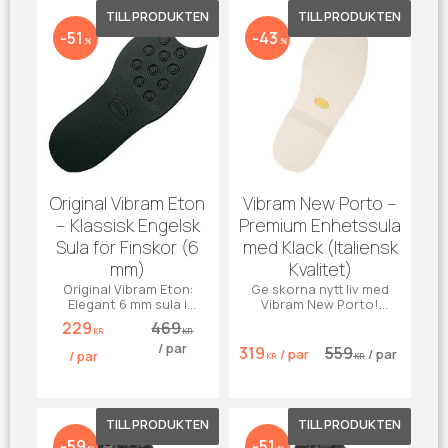
Lägg till i favoriter
Lägg till 
51
43
%
%
Original Vibram Eton
Vibram New Porto –
– Klassisk Engelsk
Premium Enhetssula
Sula för Finskor (6
med Klack (Italiensk
mm)
Kvalitet)
Original Vibram Eton:
Ge skorna nytt liv med
Elegant 6 mm sula i
Vibram New Porto!
klassisk engelsk design.
Slitstark 6mm sula &
229
469
Perfekt för randsydda
12mm klack för maximal
KR
KR
/
par
skor.
hållbarhet.
319
559
/
par
/
par
/
par
KR
KR
Lägg till i favoriter
Lägg till 
59
51