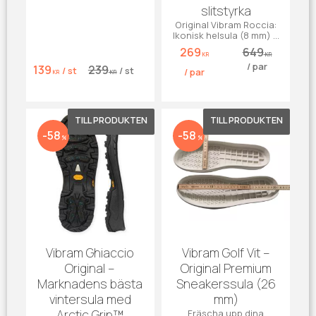
slitstyrka
Original Vibram Roccia:
Ikonisk helsula (8 mm) &
klack (24,5 mm).
269
649
Maximalt grepp i 3 snygga
KR
KR
/
par
färger.
139
239
/
st
/
st
/
par
KR
KR
Lägg till i favoriter
Lägg till 
58
58
%
%
Vibram Ghiaccio
Vibram Golf Vit –
Original –
Original Premium
Marknadens bästa
Sneakerssula (26
vintersula med
mm)
Arctic Grip™
Fräscha upp dina