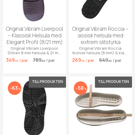
Original Vibram Liverpool
Original Vibram Roccia –
– Klassisk Helsula med
assisk helsula med
Elegant Profil (8/21 mm)
extrem slitstyrka
Original Vibram Liverpool:
Original Vibram Roccia:
Stilren 8 mm helsula & 21 mm
Ikonisk helsula (8 mm) & klack
klack. Perfekt grepp för
(24,5 mm). Maximalt grepp i 3
349
789
269
649
/
par
/
par
/
par
/
par
boots & finskor.
snygga färger.
KR
KR
KR
KR
Lägg till i favoriter
Lägg 
63
58
%
%