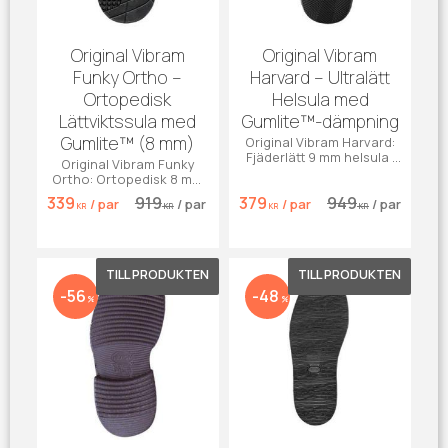
Original Vibram
Original Vibram
Funky Ortho –
Harvard – Ultralätt
Ortopedisk
Helsula med
Lättviktssula med
Gumlite™-dämpning
Gumlite™ (8 mm)
Original Vibram Harvard:
Fjäderlätt 9 mm helsula i
Original Vibram Funky
Gumlite™. Max dämpning
Ortho: Ortopedisk 8 mm
& grepp för vardagsskor.
sula i Gumlite™. Max
339
919
379
949
/
par
/
par
/
par
/
par
dämpning, stabilitet &
KR
KR
KR
KR
grepp.
Lägg till i favoriter
Lägg till 
56
48
%
%