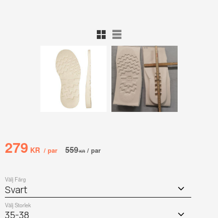
Rutnätsvy
Listvy
Nedsatt pris:
279
Ordinarie pris:
559
KR
/
par
/
par
KR
Välj Färg
Välj Storlek