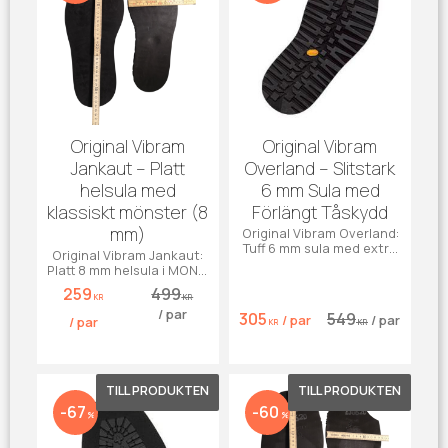
Original Vibram
Original Vibram
Jankaut – Platt
Overland – Slitstark
helsula med
6 mm Sula med
klassiskt mönster (8
Förlängt Tåskydd
mm)
Original Vibram Overland:
Tuff 6 mm sula med extra
Original Vibram Jankaut:
tåskydd. Generös
Platt 8 mm helsula i MONT-
passform för alla
gummi. Perfekt grepp för
259
499
skotyper.
kängor utan klack.
KR
KR
/
par
305
549
/
par
/
par
/
par
KR
KR
Lägg till i favoriter
Lägg till 
67
60
%
%