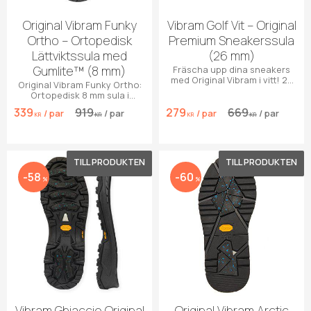
Original Vibram Funky
Vibram Golf Vit – Original
Ortho – Ortopedisk
Premium Sneakerssula
Lättviktssula med
(26 mm)
Gumlite™ (8 mm)
Fräscha upp dina sneakers
med Original Vibram i vitt! 26
Original Vibram Funky Ortho:
mm hög kant och unikt
Ortopedisk 8 mm sula i
golfmönster.
Gumlite™. Max dämpning,
339
919
279
669
/
par
/
par
/
par
/
par
stabilitet & grepp.
KR
KR
KR
KR
Lägg till i favoriter
Lägg 
58
60
%
%
Vibram Ghiaccio Original
Original Vibram Arctic