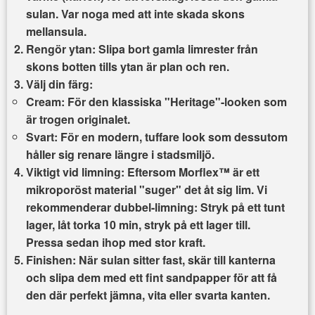
sulan. Var noga med att inte skada skons
mellansula.
Rengör ytan:
Slipa bort gamla limrester från
skons botten tills ytan är plan och ren.
Välj din färg:
Cream:
För den klassiska "Heritage"-looken som
är trogen originalet.
Svart:
För en modern, tuffare look som dessutom
håller sig renare längre i stadsmiljö.
Viktigt vid limning:
Eftersom Morflex™ är ett
mikroporöst material "suger" det åt sig lim. Vi
rekommenderar
dubbel-limning
: Stryk på ett tunt
lager, låt torka 10 min, stryk på ett lager till.
Pressa sedan ihop med stor kraft.
Finishen:
När sulan sitter fast, skär till kanterna
och slipa dem med ett fint sandpapper för att få
den där perfekt jämna, vita eller svarta kanten.