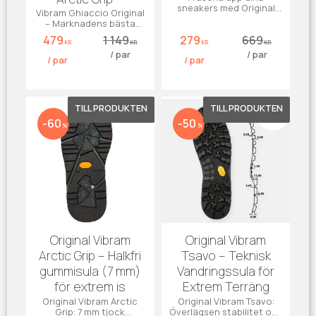
sneakers med Original
Vibram Ghiaccio Original
Vibram i vitt! 26 mm hög
– Marknadens bästa
kant och unikt
vintersula med Arctic
479
1 149
279
669
golfmönster.
Grip™
KR
KR
KR
KR
/
par
/
par
/
par
/
par
Lägg till i favoriter
Lägg till 
60
50
%
%
Original Vibram
Original Vibram
Arctic Grip – Halkfri
Tsavo – Teknisk
gummisula (7 mm)
Vandringssula för
för extrem is
Extrem Terräng
Original Vibram Arctic
Original Vibram Tsavo:
Grip: 7 mm tjock
Överlägsen stabilitet och