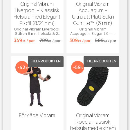
Original Vibram
Original Vibram
Liverpool – Klassisk
Acquagum –
Helsula med Elegant
Ultralätt Platt Sula i
Profil (8/21 mm)
Gumlite™ (6 mm)
Original Vibram Liverpool:
Original Vibram
Stilren 8 mm helsula & 21
Acquagum: Elegant 6 mm
mm klack. Perfekt grepp
sula i Gumlite™. Perfekt
349
789
309
589
/
par
/
par
/
par
/
par
för boots & finskor.
balans mellan dämpning
KR
KR
KR
KR
& lätthet.
Lägg till i favoriter
Lägg till 
42
59
%
%
Förkläde Vibram
Original Vibram
Roccia –assisk
helsula med extrem