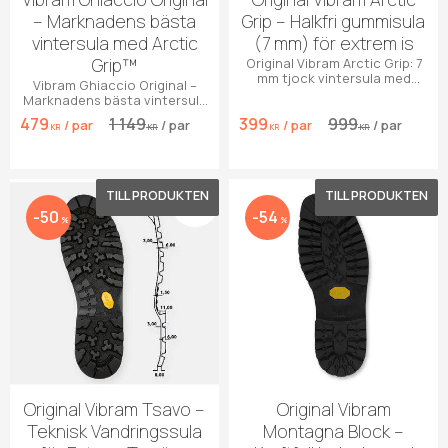
– Marknadens bästa
Grip – Halkfri gummisula
vintersula med Arctic
(7 mm) för extrem is
Grip™
Original Vibram Arctic Grip: 7
mm tjock vintersula med
Vibram Ghiaccio Original –
extremt fäste på våt is. Svart
Marknadens bästa vintersula
gummi.
med Arctic Grip™
479
1 149
399
999
/
par
/
par
/
par
/
par
KR
KR
KR
KR
Lägg till i favoriter
Lägg 
50
54
%
%
Original Vibram Tsavo –
Original Vibram
Teknisk Vandringssula
Montagna Block –