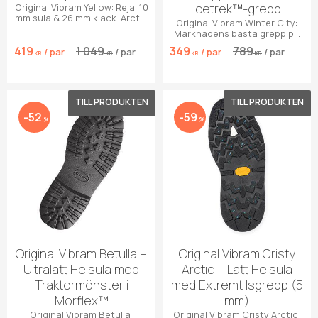
Icetrek™-grepp
Original Vibram Yellow: Rejäl 10
mm sula & 26 mm klack. Arctic
Original Vibram Winter City:
Grip™ ger extremt fäste på
Marknadens bästa grepp på
våt is.
kalla underlag. Koppsula med
419
1 049
349
789
/
par
/
par
/
par
/
par
Icetrek-gummi.
KR
KR
KR
KR
Lägg till i favoriter
Lägg 
52
59
%
%
Original Vibram Betulla –
Original Vibram Cristy
Ultralätt Helsula med
Arctic – Lätt Helsula
Traktormönster i
med Extremt Isgrepp (5
Morflex™
mm)
Original Vibram Betulla:
Original Vibram Cristy Arctic: