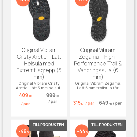
%
%
Original Vibram
Original Vibram
Cristy Arctic – Lätt
Zegama – High-
Helsula med
Performance Trail &
Extremt Isgrepp (5
Vandringssula (6
mm)
mm)
Original Vibram Cristy
Original Vibram Zegama:
Arctic: Lätt 5 mm helsula
Lätt 6 mm trailsula för
med Arctic Grip™ för
maximalt grepp i tuff
409
999
maximalt fäste på is.
terräng. Svart gummisula.
KR
KR
/
par
315
649
/
par
/
par
/
par
KR
KR
Lägg till i favoriter
Lägg till 
48
44
%
%