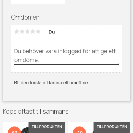
Omdömen
Du
Bli den första att lämna ett omdöme.
Köps oftast tillsammans
Lägg till i favoriter
Lägg 
63
48