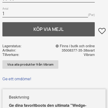
Antal
Par
Lägg t
Lagerstatus
🟢 Finns i butik och online
Artikelnr
35008377-35-38svart
Tillverkare
Vibram
Visa alla produkter från Vibram
Ge ett omdöme!
Beskrivning
Ge dina favoritboots den ultimata "Wedge-