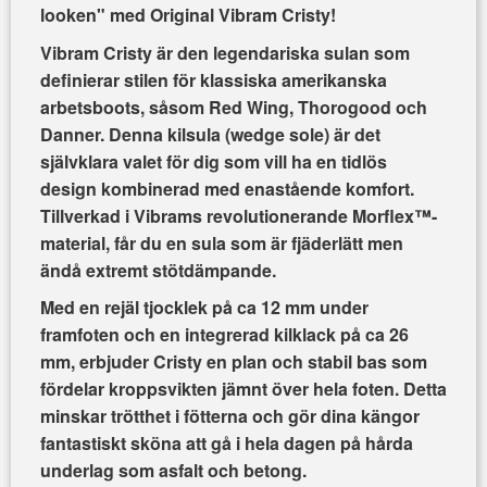
looken" med Original Vibram Cristy!
Vibram Cristy är den legendariska sulan som
definierar stilen för klassiska amerikanska
arbetsboots, såsom Red Wing, Thorogood och
Danner. Denna kilsula (wedge sole) är det
självklara valet för dig som vill ha en tidlös
design kombinerad med enastående komfort.
Tillverkad i Vibrams revolutionerande
Morflex™-
material
, får du en sula som är fjäderlätt men
ändå extremt stötdämpande.
Med en rejäl tjocklek på ca 12 mm under
framfoten och en integrerad kilklack på ca 26
mm, erbjuder Cristy en plan och stabil bas som
fördelar kroppsvikten jämnt över hela foten. Detta
minskar trötthet i fötterna och gör dina kängor
fantastiskt sköna att gå i hela dagen på hårda
underlag som asfalt och betong.