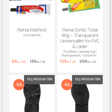
Renia Klebfest
Renia Syntic Total
90g – Transparent
Kontaktlim
Universallim för PVC
& Läder
Proffslim i smidig tub!
Transparent, toluenfritt
PU-lim för PVC, läder och
69
139
129
299
/
st
/
st
/
st
/
st
syntetmaterial.
KR
KR
KR
KR
Lägg till i favoriter
Lägg till 
63
60
%
%