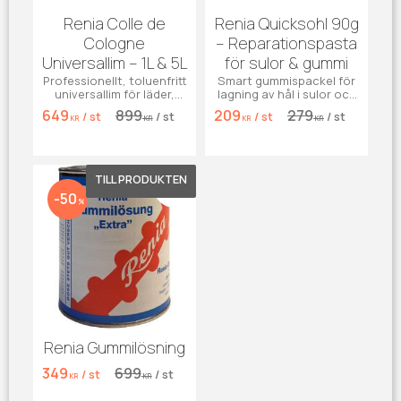
Renia Colle de
Renia Quicksohl 90g
Cologne
– Reparationspasta
Universallim – 1L & 5L
för sulor & gummi
Professionellt, toluenfritt
Smart gummispackel för
universallim för läder,
lagning av hål i sulor och
gummi och PVC. Extremt
slitna kanter. Passar alla
649
899
209
279
/
st
/
st
/
st
/
st
stark vidhäftning.
material!
KR
KR
KR
KR
Lägg till i favoriter
50
%
Renia Gummilösning
349
699
/
st
/
st
KR
KR