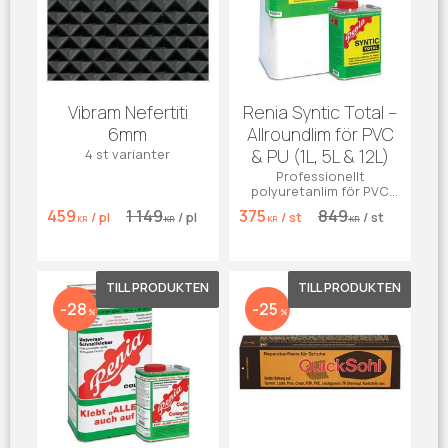
Vibram Nefertiti
Renia Syntic Total –
6mm
Allroundlim för PVC
& PU (1L, 5L & 12L)
4 st varianter
Professionellt
polyuretanlim för PVC
och syntetmaterial. Ger
459
1 149
375
849
/
pl
/
pl
/
st
/
st
osynliga, urstarka
KR
KR
KR
KR
limfogar.
Lägg till i favoriter
Lägg till 
28
25
%
%