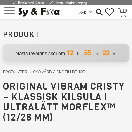
done
Betala med Klarna
done
Hämta fraktfritt i Årjäng
FAVORI
KUND
Meny
PRODUKT
12
55
21
Nästa leverans sker om
h
m
s
PRODUKTER
SKO VÅRD & SKOTILLBEHÖR
ORIGINAL VIBRAM CRISTY
– KLASSISK KILSULA I
ULTRALÄTT MORFLEX™
(12/26 MM)