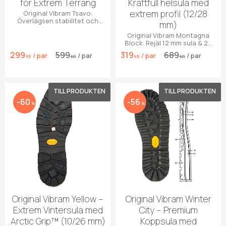
för Extrem Terräng
Kraftfull helsula med
extrem profil (12/28
Original Vibram Tsavo:
Överlägsen stabilitet och
mm)
grepp för vandringskängor.
Original Vibram Montagna
Svart gummi.
Block: Rejäl 12 mm sula & 28
mm klack. Maximalt grepp för
299
599
319
689
/
par
/
par
/
par
/
par
tunga kängor.
KR
KR
KR
KR
Lägg till i favoriter
Lägg 
60
56
%
%
Original Vibram Yellow –
Original Vibram Winter
Extrem Vintersula med
City – Premium
Arctic Grip™ (10/26 mm)
Koppsula med