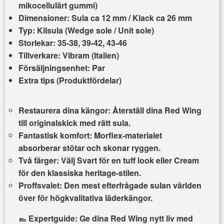
mikocellulärt gummi)
Dimensioner:
Sula ca 12 mm / Klack ca 26 mm
Typ:
Kilsula (Wedge sole / Unit sole)
Storlekar:
35-38, 39-42, 43-46
Tillverkare:
Vibram (Italien)
Försäljningsenhet:
Par
Extra tips (Produktfördelar)
Restaurera dina kängor:
Återställ dina Red Wing
till originalskick med rätt sula.
Fantastisk komfort:
Morflex-materialet
absorberar stötar och skonar ryggen.
Två färger:
Välj Svart för en tuff look eller Cream
för den klassiska heritage-stilen.
Proffsvalet:
Den mest efterfrågade sulan världen
över för högkvalitativa läderkängor.
👞 Expertguide: Ge dina Red Wing nytt liv med