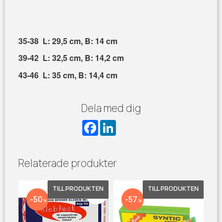
35-38 L: 29,5 cm, B: 14 cm
39-42 L: 32,5 cm, B: 14,2 cm
43-46 L: 35 cm, B: 14,4 cm
Dela med dig
F
L
a
i
c
n
e
k
b
e
Relaterade produkter
o
d
o
I
k
n
Lägg till i favoriter
Lägg till 
50
57
%
%