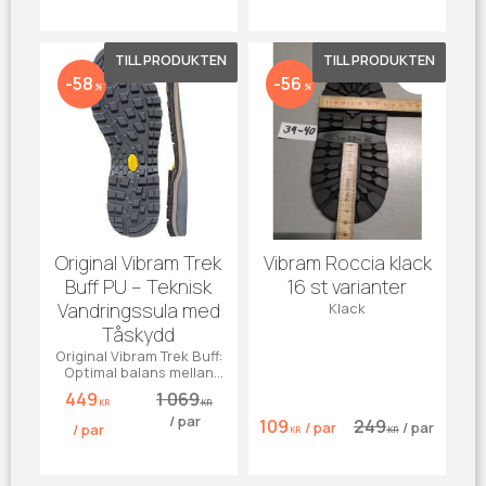
Lägg till i favoriter
Lägg till 
58
56
%
%
Original Vibram Trek
Vibram Roccia klack
Buff PU – Teknisk
16 st varianter
Vandringssula med
Klack
Tåskydd
Original Vibram Trek Buff:
Optimal balans mellan
grepp & slitstyrka.
449
1 069
Uppdraget tåskydd för
KR
KR
/
par
vandring.
109
249
/
par
/
par
/
par
KR
KR