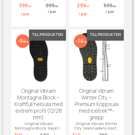
vintersula med extremt
grepp för
399
999
299
599
fäste på våt is. Svart
vandringskängor. Svart
KR
KR
KR
KR
/
par
/
par
gummi.
gummi.
/
par
/
par
Lägg till i favoriter
Lägg till 
54
56
%
%
Original Vibram
Original Vibram
Montagna Block –
Winter City –
Kraftfull helsula med
Premium Koppsula
extrem profil (12/28
med Icetrek™-
mm)
grepp
Original Vibram
Original Vibram Winter
Montagna Block: Rejäl 12
City: Marknadens bästa
mm sula & 28 mm klack.
grepp på kalla underlag.