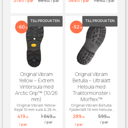
319
689
349
789
/
par
/
par
/
par
/
par
Maximalt grepp för tunga
Koppsula med Icetrek-
KR
KR
KR
KR
kängor.
gummi.
Lägg till i favoriter
Lägg till 
60
52
%
%
Original Vibram
Original Vibram
Yellow – Extrem
Betulla – Ultralätt
Vintersula med
Helsula med
Arctic Grip™ (10/26
Traktormönster i
mm)
Morflex™
Original Vibram Yellow:
Original Vibram Betulla:
Rejäl 10 mm sula & 26 mm
Fjäderlätt 10 mm helsula i
klack. Arctic Grip™ ger
Morflex™. Max dämpning
419
1 049
289
599
extremt fäste på våt is.
& klassiskt grepp.
KR
KR
KR
KR
/
par
/
par
/
par
/
par