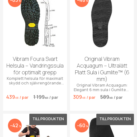
%
%
Vibram Foura Svart
Original Vibram
Helsula – Vandringssula
Acquagum – Ultralätt
för optimalt grepp
Platt Sula i Gumlite™ (6
mm)
Komplett helsula för maximalt
skydd och självrengörande
Original Vibram Acquagum:
grepp till dina
Elegant 6 mm sula i Gumlite™.
vandringskängor. Upplev
Perfekt balans mellan
439
1 199
309
589
komfort och säkerhet i varje
/
par
/
par
/
par
/
par
dämpning & lätthet.
KR
KR
KR
KR
steg!
Lägg till i favoriter
Lägg 
42
60
%
%