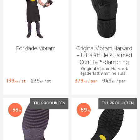
Förkläde Vibram
Original Vibram Harvard
– Ultralätt Helsula med
Gumlite™-dämpning
Original Vibram Harvard:
Fjäderlätt 9 mm helsula i
Gumlite™. Max dämpning &
139
239
379
949
/
st
/
st
/
par
/
par
grepp för vardagsskor.
KR
KR
KR
KR
Lägg till i favoriter
Lägg 
56
59
%
%