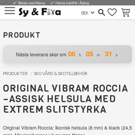
done
Betala med Klarna
done
Hämta fraktfritt i Årjäng
FAVORI
KUND
Meny
PRODUKT
06
05
30
Nästa leverans sker om
h
m
s
PRODUKTER
SKO VÅRD & SKOTILLBEHÖR
ORIGINAL VIBRAM ROCCIA
–ASSISK HELSULA MED
EXTREM SLITSTYRKA
Original Vibram Roccia: Ikonisk helsula (8 mm) & klack (24,5