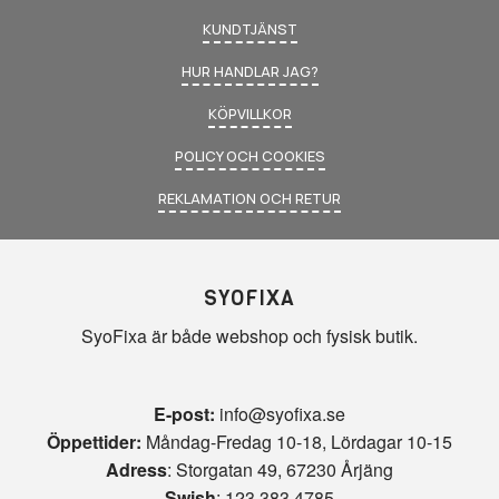
KUNDTJÄNST
HUR HANDLAR JAG?
KÖPVILLKOR
POLICY OCH COOKIES
REKLAMATION OCH RETUR
SYOFIXA
SyoFixa är både webshop och fysisk butik.
E-post:
info@syofixa.se
Öppettider:
Måndag-Fredag 10-18, Lördagar 10-15
Adress
: Storgatan 49, 67230 Årjäng
Swish
: 123 383 4785