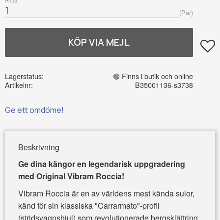
Par
Lägg t
Lagerstatus
🟢 Finns i butik och online
Artikelnr
B35001136-s3738
Ge ett omdöme!
Beskrivning
Ge dina kängor en legendarisk uppgradering
med Original Vibram Roccia!
Vibram Roccia är en av världens mest kända sulor,
känd för sin klassiska "Carrarmato"-profil
(stridsvagnshjul) som revolutionerade bergsklättring