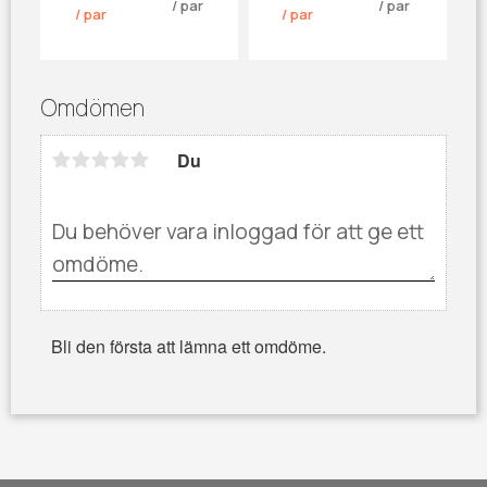
/
par
/
par
/
par
/
par
Omdömen
Du
Bli den första att lämna ett omdöme.