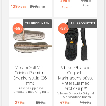
399
999
syntetmaterial.
fäste på våt is. Svart
KR
KR
/
par
gummi.
129
299
/
st
/
st
/
par
KR
KR
Lägg till i favoriter
Lägg till 
58
58
%
%
Vibram Golf Vit –
Vibram Ghiaccio
Original Premium
Original –
Sneakerssula (26
Marknadens bästa
mm)
vintersula med
Arctic Grip™
Fräscha upp dina
sneakers med Original
Vibram Ghiaccio Original
Vibram i vitt! 26 mm hög
– Marknadens bästa
kant och unikt
vintersula med Arctic
279
669
479
1 149
golfmönster.
Grip™
KR
KR
KR
KR