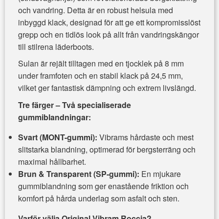
och vandring. Detta är en robust helsula med
inbyggd klack, designad för att ge ett kompromisslöst
grepp och en tidlös look på allt från vandringskängor
till stilrena läderboots.
Sulan är rejält tilltagen med en tjocklek på 8 mm
under framfoten och en stabil klack på 24,5 mm,
vilket ger fantastisk dämpning och extrem livslängd.
Tre färger – Två specialiserade
gummiblandningar:
Svart (MONT-gummi):
Vibrams hårdaste och mest
slitstarka blandning, optimerad för bergsterräng och
maximal hållbarhet.
Brun & Transparent (SP-gummi):
En mjukare
gummiblandning som ger enastående friktion och
komfort på hårda underlag som asfalt och sten.
Varför välja Original Vibram Roccia?