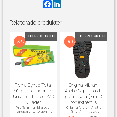
F
L
a
i
c
n
e
k
b
e
Relaterade produkter
o
d
o
I
k
n
Lägg till i favoriter
Lägg till 
57
60
%
%
Renia Syntic Total
Original Vibram
90g – Transparent
Arctic Grip – Halkfri
Universallim för PVC
gummisula (7 mm)
& Läder
för extrem is
Proffslim i smidig tub!
Original Vibram Arctic
Transparent, toluenfritt
Grip: 7 mm tjock
PU-lim för PVC, läder och
vintersula med extremt