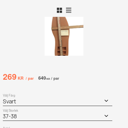
Rutnätsvy
Listvy
Nedsatt pris:
269
Ordinarie pris:
649
KR
/
par
/
par
KR
Välj Färg
Välj Storlek
Antal