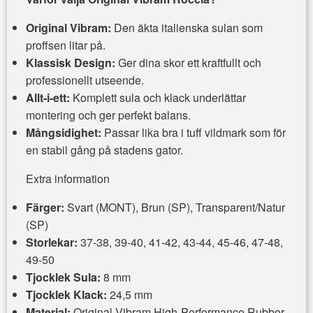
Original Vibram:
Den äkta italienska sulan som
proffsen litar på.
Klassisk Design:
Ger dina skor ett kraftfullt och
professionellt utseende.
Allt-i-ett:
Komplett sula och klack underlättar
montering och ger perfekt balans.
Mångsidighet:
Passar lika bra i tuff vildmark som för
en stabil gång på stadens gator.
Extra information
Färger:
Svart (MONT), Brun (SP), Transparent/Natur
(SP)
Storlekar:
37-38, 39-40, 41-42, 43-44, 45-46, 47-48,
49-50
Tjocklek Sula:
8 mm
Tjocklek Klack:
24,5 mm
Material:
Original Vibram High-Performance Rubber