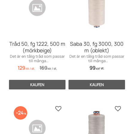
Tråd 50, fg 1222, 500 m
Saba 30, fg 3000, 300
(mörkbeige)
m (oblekt)
Det är en tålig tråd som passar
Det är en tålig tråd som passar
till många
till många
användningsområden inom
användningsområden främst
129
169
99
/
st.
/
st.
/
st.
möbelsömnad men även för
till markiser, kapell, möbler och
KR
KR
KR
dekorationssömnad.
sängar, men även till jeans och
effektsömnad.
KAUFEN
KAUFEN
Zu Favoriten hinzufügen
Zu Favo
24
%