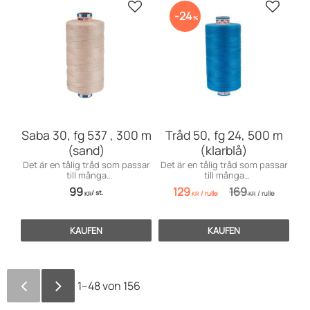
Zu Favoriten hinzufügen
Zu Favo
24
%
Saba 30, fg 537 , 300 m
Tråd 50, fg 24, 500 m
(sand)
(klarblå)
Det är en tålig tråd som passar
Det är en tålig tråd som passar
till många
till många
användningsområden främst
användningsområden inom
99
129
169
/
st.
/
rulle
/
rulle
till markiser, kapell, möbler och
möbelsömnad men även för
KR
KR
KR
sängar, men även till jeans och
dekorationssömnad.
effektsömnad.
KAUFEN
KAUFEN
1–
48
von
156