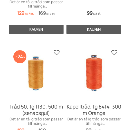
Det är en tålig tråd som passar
till många
användningsområden inom
129
169
99
/
st.
/
st.
/
st.
möbelsömnad men även för
KR
KR
KR
dekorationssömnad.
KAUFEN
KAUFEN
Zu Favoriten hinzufügen
Zu Favo
24
%
Tråd 50, fg 1130, 500 m
Kapelltråd, fg 8414, 300
(senapsgul)
m Orange
Det är en tålig tråd som passar
Det är en tålig tråd som passar
till många
till många
användningsområden inom
användningsområden främst