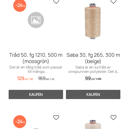
Zu Favoriten hinzufügen
Zu Favo
24
%
Tråd 50, fg 1210, 500 m
Saba 30, fg 265, 300 m
(mossgrön)
(beige)
Det är en tålig tråd som passar
Saba är en sytråd av
till många
omspunnen polyester. Det är
användningsområden inom
en tålig tråd som passar till
129
169
99
/
rulle
/
st.
/
st.
möbelsömnad men även för
många användningsområden
KR
KR
KR
dekorationssömnad.
främst till markiser, kapell,
möbler och sänga
KAUFEN
KAUFEN
Zu Favoriten hinzufügen
Zu Favo
24
%