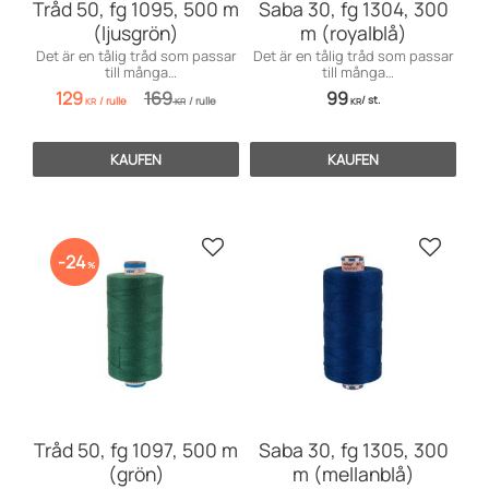
Tråd 50, fg 1095, 500 m
Saba 30, fg 1304, 300
(ljusgrön)
m (royalblå)
Det är en tålig tråd som passar
Det är en tålig tråd som passar
till många
till många
användningsområden inom
användningsområden främst
129
169
99
/
st.
/
rulle
/
rulle
möbelsömnad men även för
till markiser, kapell, möbler och
KR
KR
KR
dekorationssömnad.
sängar, men även till jeans och
effektsömnad.
KAUFEN
KAUFEN
Zu Favoriten hinzufügen
Zu Favo
24
%
Tråd 50, fg 1097, 500 m
Saba 30, fg 1305, 300
(grön)
m (mellanblå)