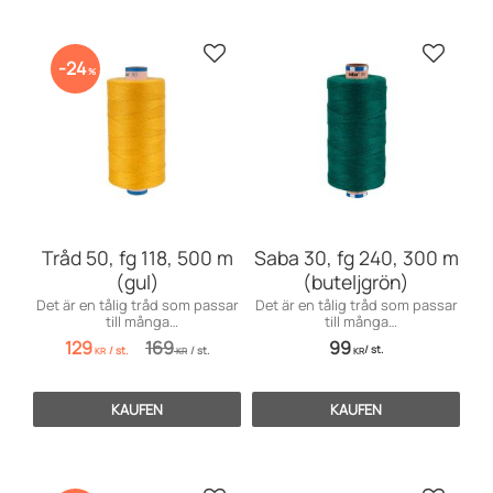
Zu Favoriten hinzufügen
Zu Favo
24
%
Tråd 50, fg 118, 500 m
Saba 30, fg 240, 300 m
(gul)
(buteljgrön)
Det är en tålig tråd som passar
Det är en tålig tråd som passar
till många
till många
användningsområden inom
användningsområden främst
129
169
99
/
st.
/
st.
/
st.
möbelsömnad men även för
till markiser, kapell, möbler och
KR
KR
KR
dekorationssömnad.
sängar, men även till jeans och
effektsömnad.
KAUFEN
KAUFEN