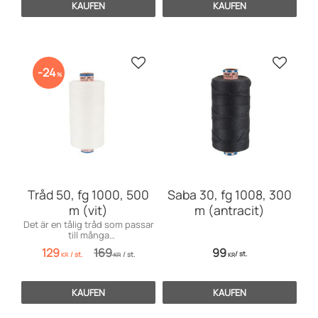
KAUFEN
KAUFEN
Zu Favoriten hinzufügen
Zu Favo
24
%
Tråd 50, fg 1000, 500
Saba 30, fg 1008, 300
m (vit)
m (antracit)
Det är en tålig tråd som passar
till många
användningsområden inom
129
169
99
/
st.
/
st.
/
st.
möbelsömnad men även för
KR
KR
KR
dekorationssömnad.
KAUFEN
KAUFEN