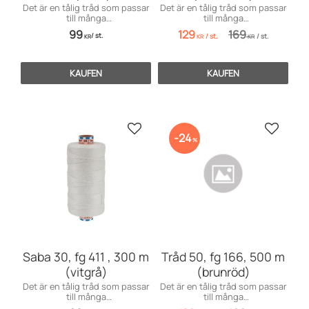
Det är en tålig tråd som passar
Det är en tålig tråd som passar
till många
till många
användningsområden främst
användningsområden inom
99
129
169
/
st.
/
st.
/
st.
till markiser, kapell, möbler och
möbelsömnad men även för
KR
KR
KR
sängar, men även till jeans och
dekorationssömnad.
effektsömnad.
KAUFEN
KAUFEN
Zu Favoriten hinzufügen
Zu Favo
24
%
Saba 30, fg 411 , 300 m
Tråd 50, fg 166, 500 m
(vitgrå)
(brunröd)
Det är en tålig tråd som passar
Det är en tålig tråd som passar
till många
till många
användningsområden främst
användningsområden inom