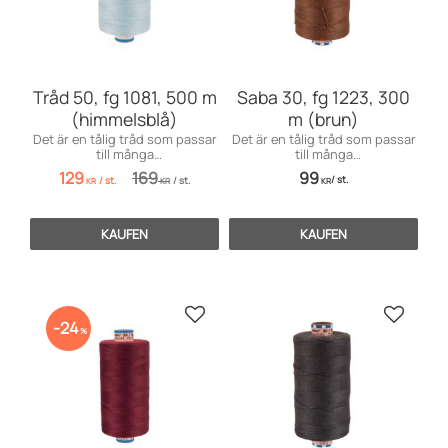
Tråd 50, fg 1081, 500 m
Saba 30, fg 1223, 300
(himmelsblå)
m (brun)
Det är en tålig tråd som passar
Det är en tålig tråd som passar
till många
till många
användningsområden inom
användningsområden främst
129
169
99
/
st.
/
st.
/
st.
möbelsömnad men även för
till markiser, kapell, möbler och
KR
KR
KR
dekorationssömnad.
sängar, men även till jeans och
effektsömnad.
KAUFEN
KAUFEN
Zu Favoriten hinzufügen
Zu Favo
24
%