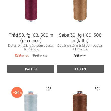
Tråd 50, fg 108, 500 m
Saba 30, fg 1160, 300
(plommon)
m (latte)
Det är en tålig tråd som passar
Det är en tålig tråd som passar
till många
till många
användningsområden inom
användningsområden främst
129
169
99
/
st.
/
st.
/
st.
möbelsömnad men även för
till markiser, kapell, möbler och
KR
KR
KR
dekorationssömnad.
sängar, men även till jeans och
effektsömnad.
KAUFEN
KAUFEN
Zu Favoriten hinzufügen
Zu Favo
24
%