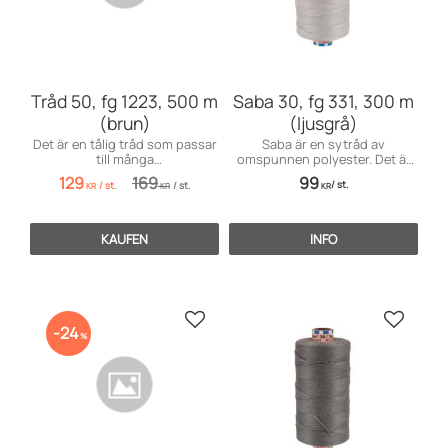
Tråd 50, fg 1223, 500 m
Saba 30, fg 331, 300 m
(brun)
(ljusgrå)
Det är en tålig tråd som passar
Saba är en sytråd av
till många
omspunnen polyester. Det är
användningsområden inom
en tålig tråd som passar till
129
169
99
/
st.
/
st.
/
st.
möbelsömnad men även för
många användningsområden
KR
KR
KR
dekorationssömnad.
främst till markiser, kapell,
möbler och sänga
KAUFEN
INFO
Zu Favoriten hinzufügen
Zu Favo
24
%