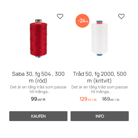
Zu Favoriten hinzufügen
Zu Favo
24
%
Saba 30, fg 504 , 300
Tråd 50, fg 2000, 500
m (röd)
m (kritvit)
Det är en tålig tråd som passar
Det är en tålig tråd som passar
till många
till många
användningsområden främst
användningsområden inom
99
129
169
/
st.
/
st.
/
st.
till markiser, kapell, möbler och
möbelsömnad men även för
KR
KR
KR
sängar, men även till jeans och
dekorationssömnad.
effektsömnad.
KAUFEN
INFO