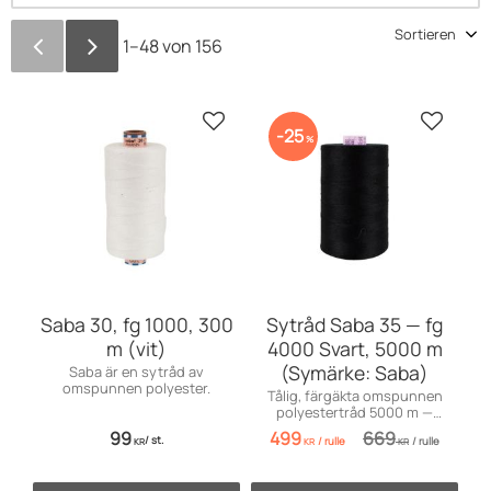
Sortierung auswählen
1–
48
von
156
Zu Favoriten hinzufügen
Zu Favo
25
%
Saba 30, fg 1000, 300
Sytråd Saba 35 — fg
m (vit)
4000 Svart, 5000 m
(Symärke: Saba)
Saba är en sytråd av
omspunnen polyester.
Tålig, färgäkta omspunnen
polyestertråd 5000 m —
idealisk för kapell, markiser,
99
499
669
/
st.
/
rulle
/
rulle
möbler, sängar och jeans.
KR
KR
KR
Certifierad Öko-Tex 100.