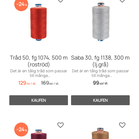
Zu Favoriten hinzufügen
Zu Favo
24
%
Tråd 50, fg 1074, 500 m
Saba 30, fg 1138, 300 m
(roströd)
(lj.grå)
Det är en tålig tråd som passar
Det är en tålig tråd som passar
till många
till många
användningsområden inom
användningsområden främst
129
169
99
/
st.
/
st.
/
st.
möbelsömnad men även för
till markiser, kapell, möbler och
KR
KR
KR
dekorationssömnad.
sängar, men även till jeans och
effektsömnad.
KAUFEN
KAUFEN
Zu Favoriten hinzufügen
Zu Favo
24
%