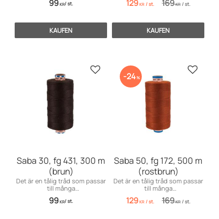
99
129
169
/
st.
/
st.
/
st.
till markiser, kapell, möbler och
möbelsömnad men även för
KR
KR
KR
sängar, men även till jeans och
dekorationssömnad.
effektsömnad.
KAUFEN
KAUFEN
Zu Favoriten hinzufügen
Zu Favo
24
%
Saba 30, fg 431, 300 m
Saba 50, fg 172, 500 m
(brun)
(rostbrun)
Det är en tålig tråd som passar
Det är en tålig tråd som passar
till många
till många
användningsområden främst
användningsområden inom
99
129
169
/
st.
/
st.
/
st.
till markiser, kapell, möbler och
möbelsömnad men även för
KR
KR
KR
sängar, men även till jeans och
dekorationssömnad.
effektsömnad.