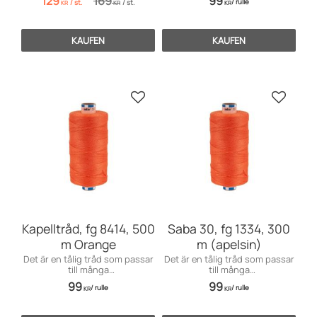
129
169
99
/
rulle
/
st.
/
st.
möbelsömnad men även för
till markiser, kapell, möbler och
KR
KR
KR
dekorationssömnad.
sängar, men även till jeans och
effektsömnad.
KAUFEN
KAUFEN
Zu Favoriten hinzufügen
Zu Favo
Kapelltråd, fg 8414, 500
Saba 30, fg 1334, 300
m Orange
m (apelsin)
Det är en tålig tråd som passar
Det är en tålig tråd som passar
till många
till många
användningsområden främst
användningsområden främst
99
99
/
rulle
/
rulle
till markiser, kapell, möbler och
till markiser, kapell, möbler och
KR
KR
sängar, men även till jeans och
sängar, men även till jeans och
effektsömnad.
effektsömnad.