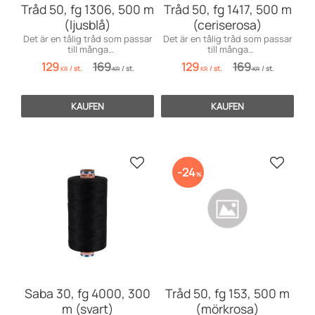
Tråd 50, fg 1306, 500 m
Tråd 50, fg 1417, 500 m
(ljusblå)
(ceriserosa)
Det är en tålig tråd som passar
Det är en tålig tråd som passar
till många
till många
användningsområden inom
användningsområden inom
129
169
129
169
/
st.
/
st.
/
st.
/
st.
möbelsömnad men även för
möbelsömnad men även för
KR
KR
KR
KR
dekorationssömnad.
dekorationssömnad.
KAUFEN
KAUFEN
Zu Favoriten hinzufügen
Zu Favo
24
%
Saba 30, fg 4000, 300
Tråd 50, fg 153, 500 m
m (svart)
(mörkrosa)