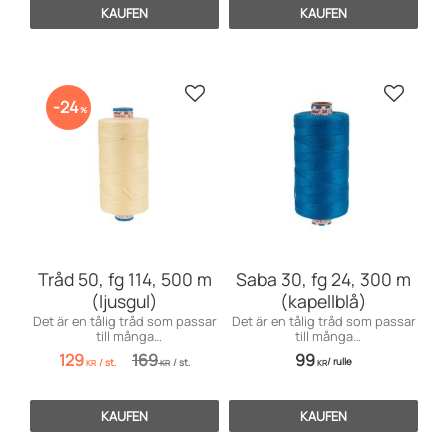
KAUFEN
KAUFEN
Zu Favoriten hinzufügen
Zu Favo
24
%
Tråd 50, fg 114, 500 m
Saba 30, fg 24, 300 m
(ljusgul)
(kapellblå)
Det är en tålig tråd som passar
Det är en tålig tråd som passar
till många
till många
användningsområden inom
användningsområden främst
129
169
99
/
rulle
/
st.
/
st.
möbelsömnad men även för
till markiser, kapell, möbler och
KR
KR
KR
dekorationssömnad.
sängar, men även till jeans och
effektsömnad.
KAUFEN
KAUFEN