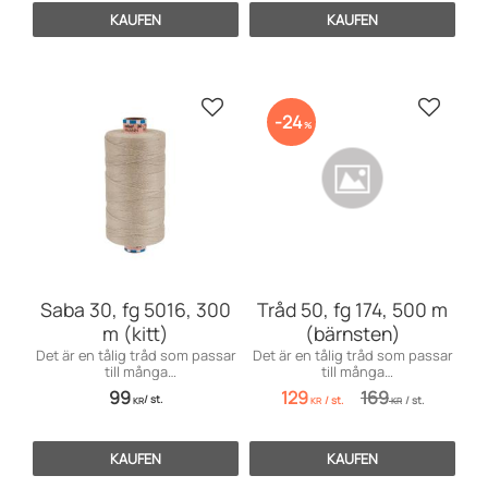
KAUFEN
KAUFEN
Zu Favoriten hinzufügen
Zu Favo
24
%
Saba 30, fg 5016, 300
Tråd 50, fg 174, 500 m
m (kitt)
(bärnsten)
Det är en tålig tråd som passar
Det är en tålig tråd som passar
till många
till många
användningsområden främst
användningsområden inom
99
129
169
/
st.
/
st.
/
st.
till markiser, kapell, möbler och
möbelsömnad men även för
KR
KR
KR
sängar, men även till jeans och
dekorationssömnad.
effektsömnad.
KAUFEN
KAUFEN