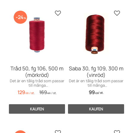
Zu Favoriten hinzufügen
Zu Favo
24
%
Tråd 50, fg 106, 500 m
Saba 30, fg 109, 300 m
(mörkröd)
(vinröd)
Det är en tålig tråd som passar
Det är en tålig tråd som passar
till många
till många
användningsområden inom
användningsområden främst
129
169
99
/
st.
/
st.
/
st.
möbelsömnad men även för
till markiser, kapell, möbler och
KR
KR
KR
dekorationssömnad.
sängar, men även till jeans och
effektsömnad.
KAUFEN
KAUFEN