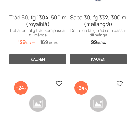
Tråd 50, fg 1304, 500 m
Saba 30, fg 332, 300 m
(royalblå)
(mellangrå)
Det är en tålig tråd som passar
Det är en tålig tråd som passar
till många
till många
användningsområden inom
användningsområden främst
129
169
99
/
st.
/
st.
/
st.
möbelsömnad men även för
till markiser, kapell, möbler och
KR
KR
KR
dekorationssömnad.
sängar, men även till jeans och
effektsömnad.
KAUFEN
KAUFEN
Zu Favoriten hinzufügen
Zu Favo
24
24
%
%