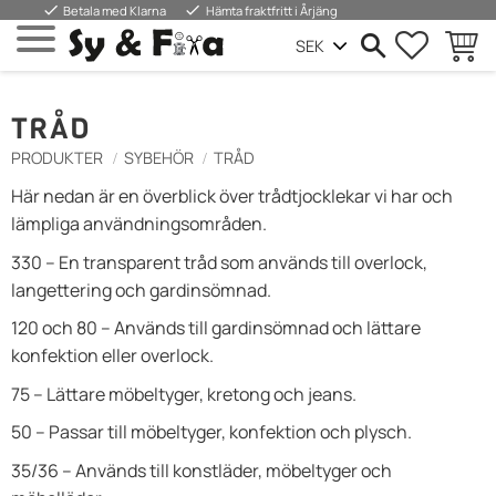
done
done
Betala med Klarna
Hämta fraktfritt i Årjäng
FAVORIT
WARE
Menü
TRÅD
PRODUKTER
SYBEHÖR
TRÅD
Här nedan är en överblick över trådtjocklekar vi har och
lämpliga användningsområden.
330 – En transparent tråd som används till overlock,
langettering och gardinsömnad.
120 och 80 – Används till gardinsömnad och lättare
konfektion eller overlock.
75 – Lättare möbeltyger, kretong och jeans.
50 – Passar till möbeltyger, konfektion och plysch.
35/36 – Används till konstläder, möbeltyger och